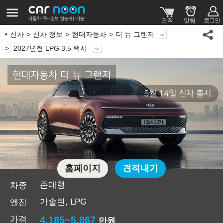
신차
신차 정보
현대자동차
더 뉴 그랜저
2027년형 LPG 3.5 택시
현대자동차 더 뉴 그랜저
5월 14일 신차 출시
홈페이지
견적내기
준대형
차종
가솔린, LPG
엔진
가격
4,185~5,867
만원