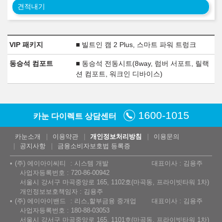
견적내기
VIP 패키지
■ 빌트인 캠 2 Plus, 스마트 파워 트렁크
동승석 컴포트
■ 동승석 전동시트(8way, 럼버 서포트, 릴랙
션 컴포트, 워크인 디바이스)
1600-1015
카눈 다이렉트 상담센터
카눈소개
이용약관
개인정보처리방침
이용문의
공지사항
금융소비자보호법 등록증
(주) 에이아이씨티
시스템 개발
대표이사 : 김용주
사업자등록번호 : 720-86-00942
서울시 강서구 마곡중앙로 165, 1102호(마곡동, 프라이빗타워 1차)
개인정보보호책임자 : 김용주
(주) 에이아이밴드
리스,할부금융 중개업
대표이사 : 김용주
사업자등록번호 : 180-88-03053
서울시 강서구 마곡중앙로 165, 1101호(마곡동, 프라이빗타워 1차)