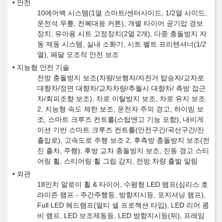
안전
10에어백 시스템(1열 스마트/센터사이드, 1/2열 사이드,
운전석 무릎, 전복대응 커튼), 개별 타이어 공기압 경보
장치, 유아용 시트 고정장치(2열 2개), 다중 충돌방지 자
동 제동 시스템, 실내 소화기, 시트 벨트 프리텐셔너(1/2
열), 페달 오조작 안전 보조
지능형 안전 기술
전방 충돌방지 보조(차량/보행자/자전거 탑승자/교차로
대향차/정면 대향차/교차차량/추월시 대향차/ 측방 접근
차/회피조향 보조), 차로 이탈방지 보조, 차로 유지 보조
2, 지능형 속도 제한 보조, 운전자 주의 경고, 하이빔 보
조, 스마트 크루즈 컨트롤(스탑앤고 기능 포함), 내비게
이션 기반 스마트 크루즈 컨트롤(안전구간/곡선구간/진
출입로), 고속도로 주행 보조 2, 후측방 충돌방지 보조(전
진 출차, 주행), 후방 교차 충돌방지 보조, 진동 경고 스티
어링 휠, 스티어링 휠 그립 감지, 전방 차량 출발 알림
외관
18인치 알로이 휠 & 타이어, 수평형 LED 램프(심리스 호
라이즌 램프 - 주간주행등, 방향지시등, 포지셔닝 램프),
Full LED 헤드램프(멀티 셀 프로젝션 타입), LED 리어 콤
비 램프, LED 보조제동등, LED 방향지시등(뒤), 프레임