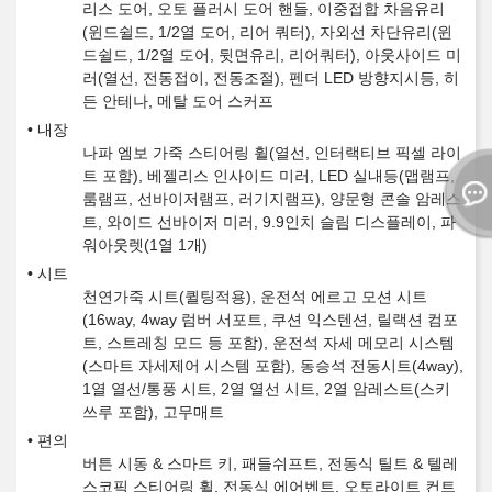
리스 도어, 오토 플러시 도어 핸들, 이중접합 차음유리
(윈드쉴드, 1/2열 도어, 리어 쿼터), 자외선 차단유리(윈
드쉴드, 1/2열 도어, 뒷면유리, 리어쿼터), 아웃사이드 미
러(열선, 전동접이, 전동조절), 펜더 LED 방향지시등, 히
든 안테나, 메탈 도어 스커프
내장
나파 엠보 가죽 스티어링 휠(열선, 인터랙티브 픽셀 라이
트 포함), 베젤리스 인사이드 미러, LED 실내등(맵램프,
룸램프, 선바이저램프, 러기지램프), 양문형 콘솔 암레스
트, 와이드 선바이저 미러, 9.9인치 슬림 디스플레이, 파
워아웃렛(1열 1개)
시트
천연가죽 시트(퀼팅적용), 운전석 에르고 모션 시트
(16way, 4way 럼버 서포트, 쿠션 익스텐션, 릴랙션 컴포
트, 스트레칭 모드 등 포함), 운전석 자세 메모리 시스템
(스마트 자세제어 시스템 포함), 동승석 전동시트(4way),
1열 열선/통풍 시트, 2열 열선 시트, 2열 암레스트(스키
쓰루 포함), 고무매트
편의
버튼 시동 & 스마트 키, 패들쉬프트, 전동식 틸트 & 텔레
스코픽 스티어링 휠, 전동식 에어벤트, 오토라이트 컨트