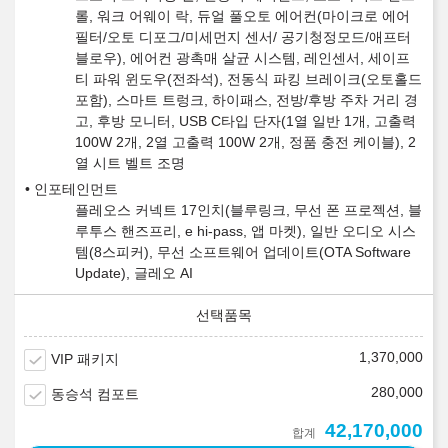
롤, 워크 어웨이 락, 듀얼 풀오토 에어컨(마이크로 에어
필터/오토 디포그/미세먼지 센서/ 공기청정모드/애프터
블로우), 에어컨 광촉매 살균 시스템, 레인센서, 세이프
티 파워 윈도우(전좌석), 전동식 파킹 브레이크(오토홀드
포함), 스마트 트렁크, 하이패스, 전방/후방 주차 거리 경
고, 후방 모니터, USB C타입 단자(1열 일반 1개, 고출력
100W 2개, 2열 고출력 100W 2개, 정품 충전 케이블), 2
열 시트 벨트 조명
인포테인먼트
플레오스 커넥트 17인치(블루링크, 무선 폰 프로젝션, 블
루투스 핸즈프리, e hi-pass, 앱 마켓), 일반 오디오 시스
템(8스피커), 무선 소프트웨어 업데이트(OTA Software
Update), 글레오 AI
1,370,000
VIP 패키지
280,000
동승석 컴포트
42,170,000
합계