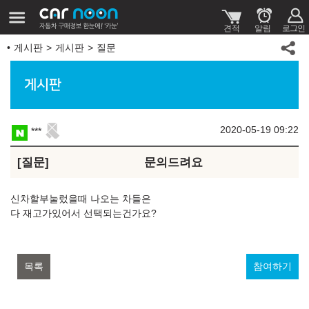
게시판
게시판
질문
게시판
2020-05-19 09:22
***
질문
문의드려요
신차할부눌렀을때 나오는 차들은
다 재고가있어서 선택되는건가요?
목록
참여하기