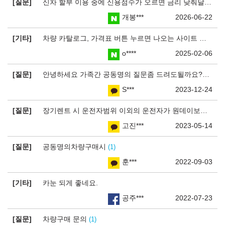
질문
신차 할부 이용 중에 신용점수가 오르면 금리 낮춰달라고 요청할 수 있는지요?
개봉***
2026-06-22
기타
차량 카탈로그, 가격표 버튼 누르면 나오는 사이트 터졌습니다
o****
2025-02-06
질문
안녕하세요 가족간 공동명의 질문좀 드려도될까요??
1
S***
2023-12-24
질문
장기렌트 시 운전자범위 이외의 운전자가 원데이보험에 가입 후 운전 가능한지
고진***
2023-05-14
질문
공동명의차량구매시
1
훈***
2022-09-03
기타
카눈 되게 좋네요.
공주***
2022-07-23
질문
차량구매 문의
1