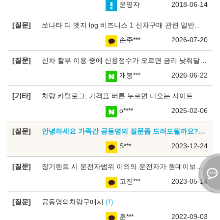
운영자
2018-06-14
질문
쏘나타 디 엣지 lpg 비즈니스 1 신차구매 관련 일반인 기준으로
손주***
2026-07-20
질문
신차 할부 이용 중에 신용점수가 오르면 금리 낮춰달라고 요청할 수 있는지요?
개봉***
2026-06-22
기타
차량 카탈로그, 가격표 버튼 누르면 나오는 사이트 터졌습니다
o****
2025-02-06
질문
안녕하세요 가족간 공동명의 질문좀 드려도될까요??
1
S***
2023-12-24
질문
장기렌트 시 운전자범위 이외의 운전자가 원데이보험에 가입 후 운전 가능한지
고진***
2023-05-14
질문
공동명의차량구매시
1
훈***
2022-09-03