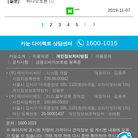
질문
하나오토론
1
***
2019-11-07
1
2
3
4
5
1600-1015
카눈 다이렉트 상담센터
카눈소개
이용약관
개인정보처리방침
이용문의
공지사항
금융소비자보호법 등록증
(주) 에이아이씨티
시스템 개발
대표이사 : 김용주
사업자등록번호 : 720-86-00942
서울시 강서구 마곡중앙로 165, 1102호(마곡동, 프라이빗타워 1차)
개인정보보호책임자 : 김용주
(주) 에이아이밴드
리스,할부금융 중개업
대표이사 : 김용주
사업자등록번호 : 180-88-03053
서울시 강서구 마곡중앙로 165, 1101호(마곡동, 프라이빗타워 1차)
여신 등록번호 :
20-00001437
개인정보보호책임자 : 조래환
문의 : 1600-1015
※ 페이지에 표시된 차량의 가격이나 견적정보 및 게시된 내용에 오류
가 있을 수 있습니다. 구매 계약 전에 다시 한번 확인하여 주시기 바랍