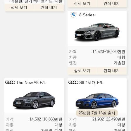
가솔린, 전기 하이브리드, 디젤
상세 보기
견적 내기
상세 보기
견적 내기
8 Series
가격
14,520~16,230
만원
차종
대형
엔진
가솔린
상세 보기
견적 내기
The New A8 F/L
S8 4세대 F/L
25년형 7월 16일 출시
가격
14,502~16,830
만원
가격
21,902~22,490
만원
차종
대형
차종
대형
엔진
가솔린, 디젤
엔진
가솔린