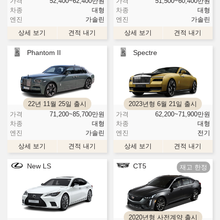
가격
52,400~62,400
만원
가격
51,500~60,400
만원
차종
대형
차종
대형
엔진
가솔린
엔진
가솔린
상세 보기
견적 내기
상세 보기
견적 내기
Phantom II
Spectre
22년 11월 25일 출시
2023년형 6월 21일 출시
가격
71,200~85,700
만원
가격
62,200~71,900
만원
차종
대형
차종
대형
엔진
가솔린
엔진
전기
상세 보기
견적 내기
상세 보기
견적 내기
New LS
CT5
2020년형 사전계약 출시