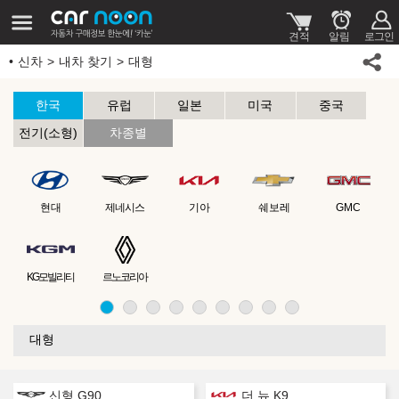
신차
내차 찾기
대형
한국
유럽
일본
미국
중국
전기(소형)
차종별
현대
제네시스
기아
쉐보레
GMC
KG모빌리티
르노코리아
대형
신형 G90
더 뉴 K9