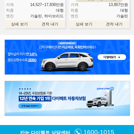
가격
14,527~17,830
만원
가격
13,857
만원
차종
대형
차종
대형
엔진
가솔린, 하이브리드
엔진
가솔린
상세 보기
견적 내기
상세 보기
견적 내기
1600-1015
카눈 다이렉트 상담센터