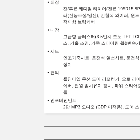
외장
전/후륜 래디얼 타이어(전륜 195R15 8
러(전동조절/열선), 간헐식 와이퍼, 윈
적재함 브림커버
내장
고급형 클러스터(3.5인치 모노 TFT L
스, 키홀 조명, 가죽 스티어링 휠&변속
시트
인조가죽시트, 운전석 열선시트, 운전석
장치
편의
폴딩타입 무선 도어 리모컨키, 오토 라이
이버, 전원 일시유지 장치, 파워 스티어
롤
인포테인먼트
2단 MP3 오디오 (CDP 미적용), 도