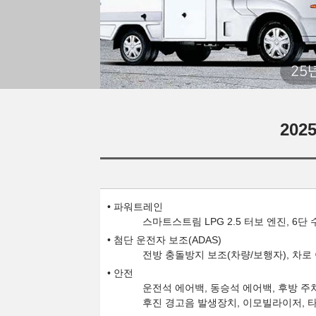
25
20
파워트레인
스마트스트림 LPG 2.5 터보 엔진, 6단
첨단 운전자 보조(ADAS)
전방 충돌방지 보조(차량/보행자), 차로
안전
운전석 에어백, 동승석 에어백, 후방 주
후진 경고음 발생장치, 이모빌라이저, 