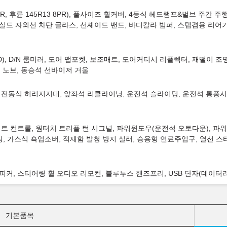
PR, 후륜 145R13 8PR), 풀사이즈 휠커버, 4등식 헤드램프&벌브 주간 
드실드 자외선 차단 글라스, 선셰이드 밴드, 바디칼라 범퍼, 스텝겸용 리어
CD), D/N 룸미러, 도어 맵포켓, 보조매트, 도어커티시 리플렉터, 재떨이
기 노브, 동승석 선바이저 거울
 전동식 허리지지대, 앞좌석 리클라이닝, 운전석 슬라이딩, 운전석 통풍시
트 컨트롤, 원터치 트리플 턴 시그널, 파워윈도우(운전석 오토다운), 파워
링, 가스식 쇽업소버, 적재함 발청 방지 실러, 승용형 연료주입구, 열선 스
어 스피커, 스티어링 휠 오디오 리모컨, 블루투스 핸즈프리, USB 단자(데이터
기본품목