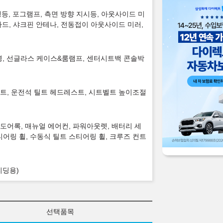
주행등, 포그램프, 측면 방향 지시등, 아웃사이드 미
가드, 샤크핀 안테나, 전동접이 아웃사이드 미러,
 조명, 선글라스 케이스&룸램프, 센터시트백 콘솔박
트, 운전석 틸트 헤드레스트, 시트벨트 높이조절
도어록, 매뉴얼 에어컨, 파워아웃렛, 배터리 세
티어링 휠, 수동식 틸트 스티어링 휠, 크루즈 컨트
리딩용)
선택품목