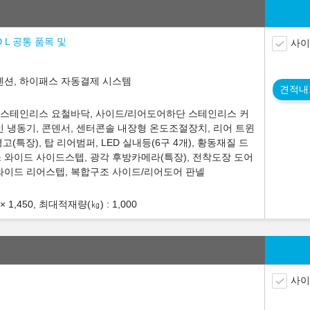
 L 공통 품목 및
사이
스펜션, 하이패스 자동결제 시스템
견적내
S304 스테인리스 요철바닥, 사이드/리어도어하단 스테인리스 커
인 냉동기, 콘덴서, 센터콘솔 내장형 온도조절장치, 리어 트윈
(특장), 탑 리어범퍼, LED 실내등(6구 4개), 황동재질 드
 와이드 사이드스텝, 광각 후방카메라(특장), 전착도장 도어
 와이드 리어스텝, 복합구조 사이드/리어도어 판넬
× 1,450, 최대적재량(㎏) : 1,000
사이