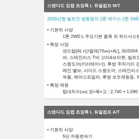
스탠다드 킹캡 초장축 L 듀얼컴프 M/T
2025년형 빌트인 냉동탑차 1톤 베이스 1톤 2WD
기본차 사양
1톤 2WD L 주요기본 품목 외 하드서
특장 사양
샌드탑[AL+단열재(70㎜)+AL], SU
버, 스테인리스 T바 고리&브라켓, 빌트
스윙도어(키리테이너), 후방 주차거리 경고
레인 밸브, 사이드 스윙도어, 스테인리스
부품, 에어스포일러, 후방 보조제동등,
특장 제원
탑내치수(㎜) 장×폭×고 : 2,740 × 1,590 
스탠다드 킹캡 초장축 L 듀얼컴프 A/T
기본차 사양
5단 자동변속기