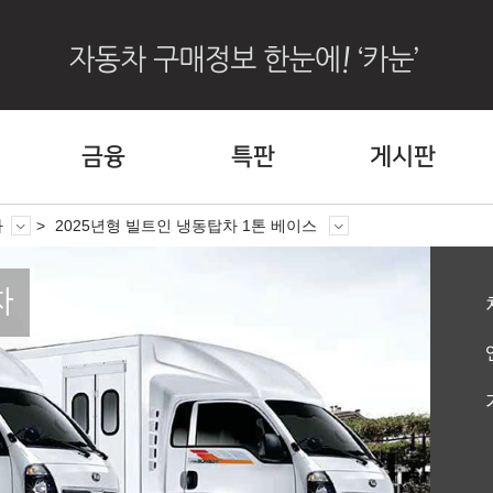
금융
특판
게시판
차
2025년형 빌트인 냉동탑차 1톤 베이스
차