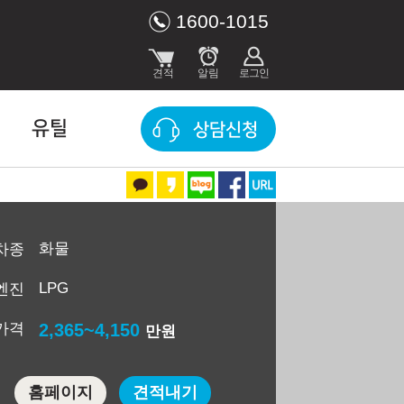
1600-1015
유틸
상담신청
화물
차종
LPG
엔진
가격
2,365~4,150
만원
홈페이지
견적내기