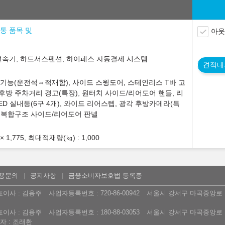
공통 품목 및
아웃
자동변속기, 하드서스펜션, 하이패스 자동결제 시스템
견적내
스루기능(운전석⇔적재함), 사이드 스윙도어, 스테인리스 T바 고
후방 주차거리 경고(특장), 원터치 사이드/리어도어 핸들, 리
ED 실내등(6구 4개), 와이드 리어스텝, 광각 후방카메라(특
, 복합구조 사이드/리어도어 판넬
× 1,775, 최대적재량(㎏) : 1,000
용문의
공지사항
금융소비자보호법 등록증
표이사 : 김용주
사업자등록번호 : 720-86-00942
서울시 강서구 마곡중앙로 16
표이사 : 김용주
사업자등록번호 : 180-88-03053
서울시 강서구 마곡중앙로 16
 : 조래환