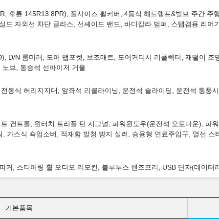
PR, 후륜 145R13 8PR), 풀사이즈 휠커버, 4등식 헤드램프&벌브 주간 
드실드 자외선 차단 글라스, 선셰이드 밴드, 바디칼라 범퍼, 스텝겸용 리어
CD), D/N 룸미러, 도어 맵포켓, 보조매트, 도어커티시 리플렉터, 재떨이
기 노브, 동승석 선바이저 거울
 전동식 허리지지대, 앞좌석 리클라이닝, 운전석 슬라이딩, 운전석 통풍시
트 컨트롤, 원터치 트리플 턴 시그널, 파워윈도우(운전석 오토다운), 파워
링, 가스식 쇽업소버, 적재함 발청 방지 실러, 승용형 연료주입구, 열선 스
어 스피커, 스티어링 휠 오디오 리모컨, 블루투스 핸즈프리, USB 단자(데이터
기본품목