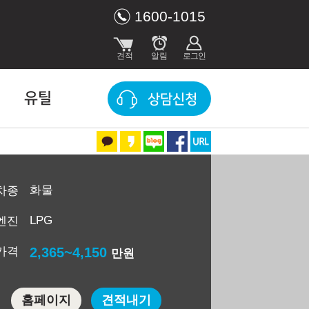
1600-1015
유틸
상담신청
화물
차종
LPG
엔진
가격
2,365~4,150
만원
홈페이지
견적내기