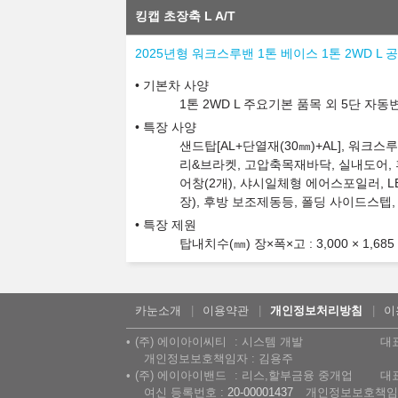
킹캡 초장축 L A/T
2025년형 워크스루밴 1톤 베이스 1톤 2WD L 
기본차 사양
1톤 2WD L 주요기본 품목 외 5단 
특장 사양
샌드탑[AL+단열재(30㎜)+AL], 워크
리&브라켓, 고압축목재바닥, 실내도어, 
어창(2개), 샤시일체형 에어스포일러, L
장), 후방 보조제동등, 폴딩 사이드스텝
특장 제원
탑내치수(㎜) 장×폭×고 : 3,000 × 1,685 
카눈소개
이용약관
개인정보처리방침
이
(주) 에이아이씨티
시스템 개발
대
개인정보보호책임자 : 김용주
(주) 에이아이밴드
리스,할부금융 중개업
대
여신 등록번호 :
20-00001437
개인정보보호책임자