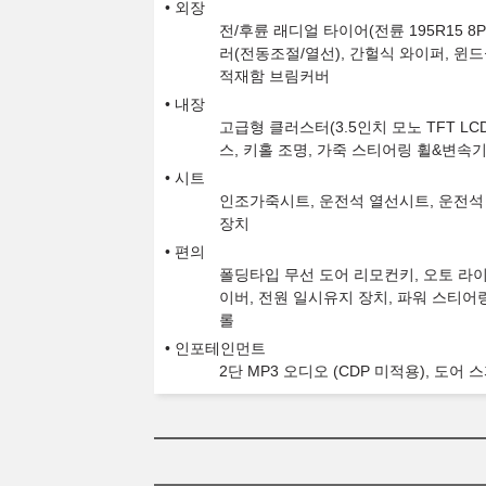
외장
전/후륜 래디얼 타이어(전륜 195R15 8
러(전동조절/열선), 간헐식 와이퍼, 윈
적재함 브림커버
내장
고급형 클러스터(3.5인치 모노 TFT L
스, 키홀 조명, 가죽 스티어링 휠&변속
시트
인조가죽시트, 운전석 열선시트, 운전석
장치
편의
폴딩타입 무선 도어 리모컨키, 오토 라이
이버, 전원 일시유지 장치, 파워 스티어
롤
인포테인먼트
2단 MP3 오디오 (CDP 미적용), 도