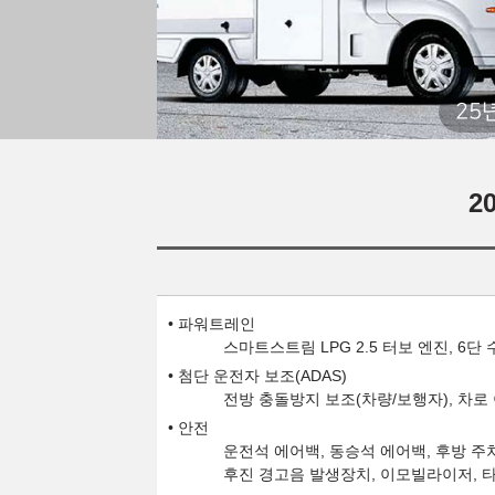
25
2
파워트레인
스마트스트림 LPG 2.5 터보 엔진, 6단
첨단 운전자 보조(ADAS)
전방 충돌방지 보조(차량/보행자), 차로
안전
운전석 에어백, 동승석 에어백, 후방 주
후진 경고음 발생장치, 이모빌라이저, 