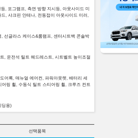
주행등, 포그램프, 측면 방향 지시등, 아웃사이드 미
가드, 샤크핀 안테나, 전동접이 아웃사이드 미러,
 조명, 선글라스 케이스&룸램프, 센터시트백 콘솔박
트, 운전석 틸트 헤드레스트, 시트벨트 높이조절
도어록, 매뉴얼 에어컨, 파워아웃렛, 배터리 세
티어링 휠, 수동식 틸트 스티어링 휠, 크루즈 컨트
리딩용)
선택품목