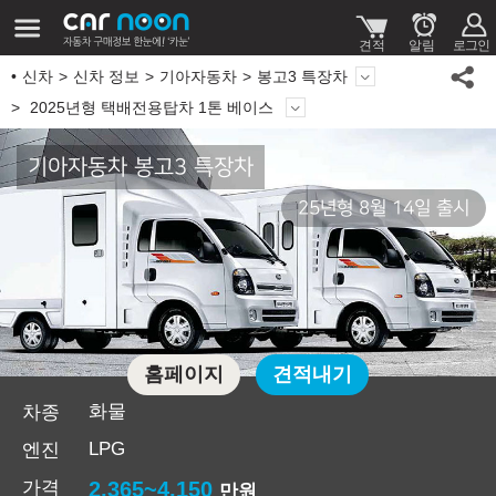
신차
신차 정보
기아자동차
봉고3 특장차
2025년형 택배전용탑차 1톤 베이스
기아자동차 봉고3 특장차
25년형 8월 14일 출시
홈페이지
견적내기
화물
차종
LPG
엔진
가격
2,365~4,150
만원