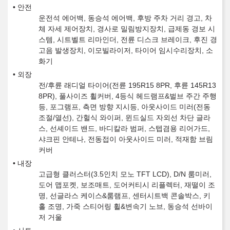
안전
운전석 에어백, 동승석 에어백, 후방 주차 거리 경고, 차
체 자세 제어장치, 경사로 밀림방지장치, 급제동 경보 시
스템, 시트벨트 리마인더, 전륜 디스크 브레이크, 후진 경
고음 발생장치, 이모빌라이저, 타이어 임시수리장치, 소
화기
외장
전/후륜 래디얼 타이어(전륜 195R15 8PR, 후륜 145R13
8PR), 풀사이즈 휠커버, 4등식 헤드램프&벌브 주간 주행
등, 포그램프, 측면 방향 지시등, 아웃사이드 미러(전동
조절/열선), 간헐식 와이퍼, 윈드실드 자외선 차단 글라
스, 선셰이드 밴드, 바디칼라 범퍼, 스텝겸용 리어가드,
샤크핀 안테나, 전동접이 아웃사이드 미러, 적재함 브림
커버
내장
고급형 클러스터(3.5인치 모노 TFT LCD), D/N 룸미러,
도어 맵포켓, 보조매트, 도어커티시 리플렉터, 재떨이 조
명, 선글라스 케이스&룸램프, 센터시트백 콘솔박스, 키
홀 조명, 가죽 스티어링 휠&변속기 노브, 동승석 선바이
저 거울