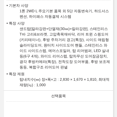
기본차 사양
1톤 2WD L 주요기본 품목 외 5단 자동변속기, 하드서스
펜션, 하이패스 자동결제 시스템
특장 사양
샌드탑[칼라강판+단열재(30㎜)+칼라강판], 스테인리스
T바 고리&브라켓, 고압축목재바닥, 리어 트윈 스윙도어
(키리테이너), 후방 주차거리 경고(특장), 사이드 매립형
슬라이딩도어, 원터치 사이드도어 핸들, 스테인리스 와
이드 사이드스텝, 에어스포일러, 탑 리어범퍼, LED 실내
등(6구 4개), 와이드 리어스텝, 탑차무선 도어잠금장치,
광각 후방카메라(특장), 전착도장 도어부품, 후방 보조제
동등, 복합구조 리어도어 판넬
특장 제원
탑내치수(㎜) 장×폭×고 : 2,830 × 1,670 × 1,810, 최대적
재량(㎏) : 1,000