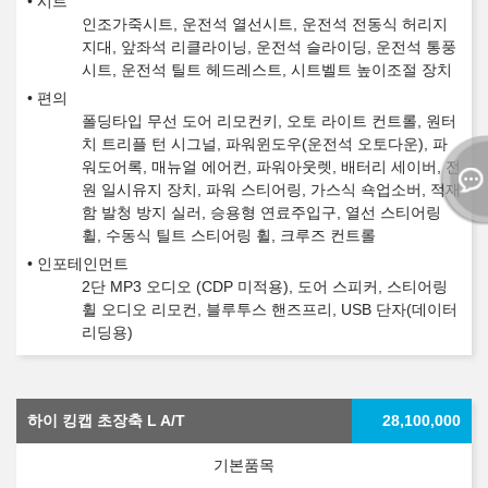
시트
인조가죽시트, 운전석 열선시트, 운전석 전동식 허리지
지대, 앞좌석 리클라이닝, 운전석 슬라이딩, 운전석 통풍
시트, 운전석 틸트 헤드레스트, 시트벨트 높이조절 장치
편의
폴딩타입 무선 도어 리모컨키, 오토 라이트 컨트롤, 원터
치 트리플 턴 시그널, 파워윈도우(운전석 오토다운), 파
워도어록, 매뉴얼 에어컨, 파워아웃렛, 배터리 세이버, 전
원 일시유지 장치, 파워 스티어링, 가스식 쇽업소버, 적재
함 발청 방지 실러, 승용형 연료주입구, 열선 스티어링
휠, 수동식 틸트 스티어링 휠, 크루즈 컨트롤
인포테인먼트
2단 MP3 오디오 (CDP 미적용), 도어 스피커, 스티어링
휠 오디오 리모컨, 블루투스 핸즈프리, USB 단자(데이터
리딩용)
하이 킹캡 초장축 L A/T
28,100,000