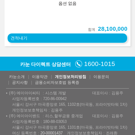
옵션 없음
28,100,000
합계
견적내기
1600-1015
카눈 다이렉트 상담센터
카눈소개
이용약관
개인정보처리방침
이용문의
공지사항
금융소비자보호법 등록증
(주) 에이아이씨티
시스템 개발
대표이사 : 김용주
사업자등록번호 : 720-86-00942
서울시 강서구 마곡중앙로 165, 1102호(마곡동, 프라이빗타워 1차)
개인정보보호책임자 : 김용주
(주) 에이아이밴드
리스,할부금융 중개업
대표이사 : 김용주
사업자등록번호 : 180-88-03053
서울시 강서구 마곡중앙로 165, 1101호(마곡동, 프라이빗타워 1차)
여신 등록번호 :
20-00001437
개인정보보호책임자 : 조래환