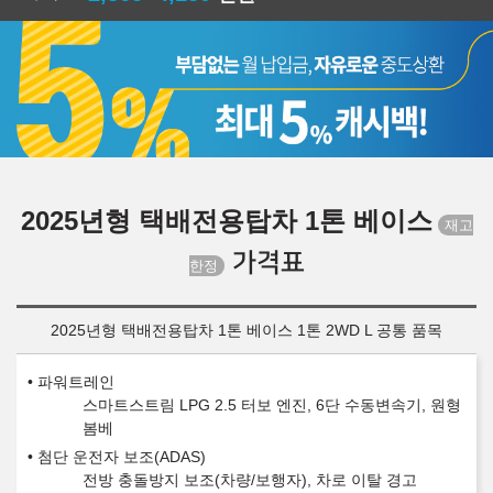
2025년형 택배전용탑차 1톤 베이스
가격표
2025년형 택배전용탑차 1톤 베이스 1톤 2WD L 공통 품목
파워트레인
스마트스트림 LPG 2.5 터보 엔진, 6단 수동변속기, 원형
봄베
첨단 운전자 보조(ADAS)
전방 충돌방지 보조(차량/보행자), 차로 이탈 경고