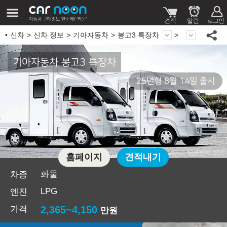
신차
신차 정보
기아자동차
봉고3 특장차
기아자동차 봉고3 특장차
25년형 8월 14일 출시
홈페이지
견적내기
화물
차종
LPG
엔진
가격
2,365~4,150
만원