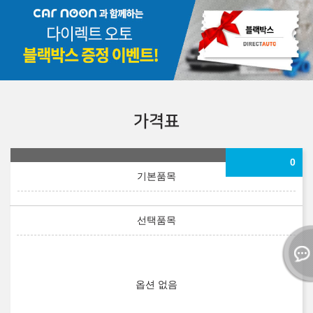
가격표
0
옵션 없음