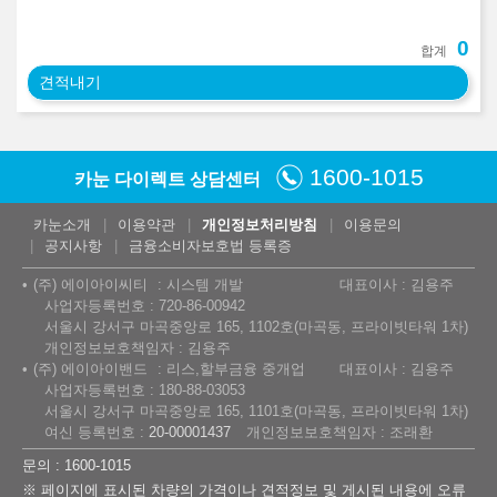
0
합계
견적내기
1600-1015
카눈 다이렉트 상담센터
카눈소개
이용약관
개인정보처리방침
이용문의
공지사항
금융소비자보호법 등록증
(주) 에이아이씨티
시스템 개발
대표이사 : 김용주
사업자등록번호 : 720-86-00942
서울시 강서구 마곡중앙로 165, 1102호(마곡동, 프라이빗타워 1차)
개인정보보호책임자 : 김용주
(주) 에이아이밴드
리스,할부금융 중개업
대표이사 : 김용주
사업자등록번호 : 180-88-03053
서울시 강서구 마곡중앙로 165, 1101호(마곡동, 프라이빗타워 1차)
여신 등록번호 :
20-00001437
개인정보보호책임자 : 조래환
문의 : 1600-1015
※ 페이지에 표시된 차량의 가격이나 견적정보 및 게시된 내용에 오류