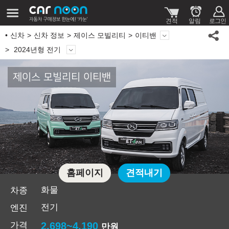
신차
신차 정보
제이스 모빌리티
이티밴
2024년형 전기
제이스 모빌리티 이티밴
홈페이지
견적내기
화물
차종
전기
엔진
가격
2,698~4,190
만원