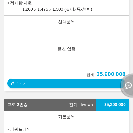
적재함 제원
1,260 x 1,475 x 1,300 (길이x폭x높이)
옵션 없음
35,600,000
합계
견적내기
프로 2인승
전기 _
㎞/㎾h
35,200,000
파워트레인