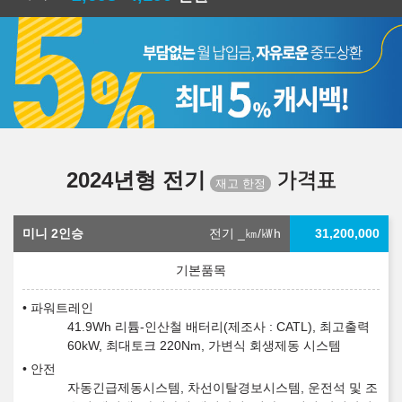
2024년형 전기
가격표
미니 2인승
전기 _
㎞/㎾h
31,200,000
파워트레인
41.9Wh 리튬-인산철 배터리(제조사 : CATL), 최고출력
60kW, 최대토크 220Nm, 가변식 회생제동 시스템
안전
자동긴급제동시스템, 차선이탈경보시스템, 운전석 및 조