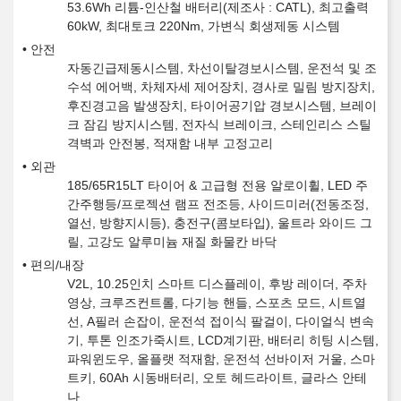
53.6Wh 리튬-인산철 배터리(제조사 : CATL), 최고출력
60kW, 최대토크 220Nm, 가변식 회생제동 시스템
안전
자동긴급제동시스템, 차선이탈경보시스템, 운전석 및 조
수석 에어백, 차체자세 제어장치, 경사로 밀림 방지장치,
후진경고음 발생장치, 타이어공기압 경보시스템, 브레이
크 잠김 방지시스템, 전자식 브레이크, 스테인리스 스틸
격벽과 안전봉, 적재함 내부 고정고리
외관
185/65R15LT 타이어 & 고급형 전용 알로이휠, LED 주
간주행등/프로젝션 램프 전조등, 사이드미러(전동조정,
열선, 방향지시등), 충전구(콤보타입), 울트라 와이드 그
릴, 고강도 알루미늄 재질 화물칸 바닥
편의/내장
V2L, 10.25인치 스마트 디스플레이, 후방 레이더, 주차
영상, 크루즈컨트롤, 다기능 핸들, 스포츠 모드, 시트열
선, A필러 손잡이, 운전석 접이식 팔걸이, 다이얼식 변속
기, 투톤 인조가죽시트, LCD계기판, 배터리 히팅 시스템,
파워윈도우, 올플랫 적재함, 운전석 선바이저 거울, 스마
트키, 60Ah 시동배터리, 오토 헤드라이트, 글라스 안테
나