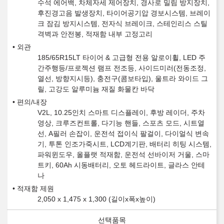
수석 에어백, 차체자세 제어장치, 경사로 밀림 방지장치,
후진경고음 발생장치, 타이어공기압 경보시스템, 브레이
크 잠김 방지시스템, 전자식 브레이크, 스테인리스 스틸
격벽과 안전봉, 적재함 내부 고정고리
외관
185/65R15LT 타이어 & 고급형 전용 알로이휠, LED 주
간주행등/프로젝션 램프 전조등, 사이드미러(전동조정,
열선, 방향지시등), 충전구(콤보타입), 울트라 와이드 그
릴, 고강도 알루미늄 재질 화물칸 바닥
편의/내장
V2L, 10.25인치 스마트 디스플레이, 후방 레이더, 주차
영상, 크루즈컨트롤, 다기능 핸들, 스포츠 모드, 시트열
선, A필러 손잡이, 운전석 접이식 팔걸이, 다이얼식 변속
기, 투톤 인조가죽시트, LCD계기판, 배터리 히팅 시스템,
파워윈도우, 올플랫 적재함, 운전석 선바이저 거울, 스마
트키, 60Ah 시동배터리, 오토 헤드라이트, 글라스 안테
나
적재함 제원
2,050 x 1,475 x 1,300 (길이x폭x높이)