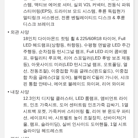
스템, 액티브 에어로 셔터, 실외 V2L 커넥터, 전동식 파워
스티어링(EPS), 드라이브 모드 시스템, 후륜 독립현가
멀티링크 서스펜션, 전륜 벤틸레이티드 디스크 & 후륜
디스크 브레이크
외관 사양
18인치 다이아몬드 컷팅 휠 & 225/60R18 타이어, Full
LED 헤드램프(상향등, 하향등), 수평형 면발광 LED 주간
주행등, 순차점등 턴시그널 램프, Full LED 리어 콤비램
프, 유틸리티 루프랙, 리어 스포일러(LED 후방 보조 제동
등), 아웃사이드 미러(LED 턴시그널 램프, 오토폴딩, 열
선, 전동조절), 이중접합 차음 글래스(윈드쉴드), 이중접
합 차음 글래스(1열 도어), 블랙컬러 C필러 가니쉬, 샤크
핀 통합 안테나, 에어로 블레이드 와이퍼, 리어 와이퍼
내장 사양
12.3인치 디지털 클러스터, LED 룸램프, 앰비언트 라이
트, 인조 가죽시트, 도어 센터트림 인조가죽 감싸기, 1열
시트백 포켓, 가죽커버 스티어링 휠, 리어 뷰 윈도우 파티
션, 세이프티 바, 시트벨트 높이 조절장치, 선바이저(거
울, 램프, 슬라이딩), 실버 인사이드 도어핸들, 1열 시트
슬라이딩 헤드레스트