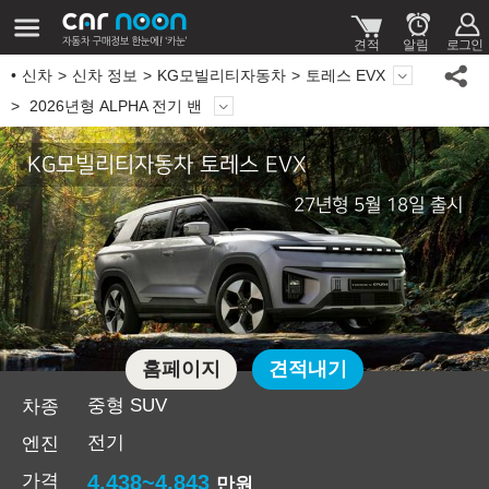
신차
신차 정보
KG모빌리티자동차
토레스 EVX
2026년형 ALPHA 전기 밴
KG모빌리티자동차 토레스 EVX
27년형 5월 18일 출시
홈페이지
견적내기
중형 SUV
차종
전기
엔진
가격
4,438~4,843
만원