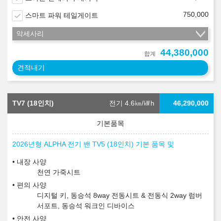
750,000
스마트 파워 테일게이트
악세사리
44,380,000
합계
견적내기
TV7 (18인치)
전기 4.6
㎞/㎾h
46,290,000
2026년형 ALPHA 전기 밴 TV5 (18인치) 기본 품목 및
내장 사양
천연 가죽시트
편의 사양
디지털 키, 동승석 8way 전동시트 & 전동식 2way 럼버
서포트, 동승석 워크인 디바이스
안전 사양