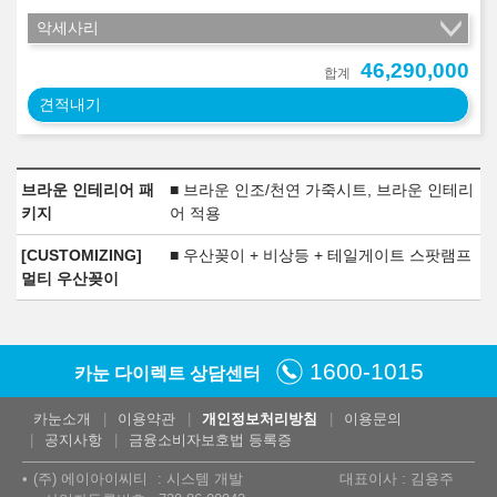
악세사리
46,290,000
합계
견적내기
브라운 인테리어 패
■ 브라운 인조/천연 가죽시트, 브라운 인테리
키지
어 적용
[CUSTOMIZING]
■ 우산꽂이 + 비상등 + 테일게이트 스팟램프
멀티 우산꽂이
1600-1015
카눈 다이렉트 상담센터
카눈소개
이용약관
개인정보처리방침
이용문의
공지사항
금융소비자보호법 등록증
(주) 에이아이씨티
시스템 개발
대표이사 : 김용주