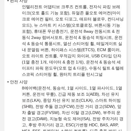
편의 사양
인텔리전트 어댑티브 크루즈 컨트롤, 전자식 파킹 브레
이크(오토 홀드 기능 포함), 듀얼존 풀오토 에어컨(마이
크로 에어컨 필터, 오토 디포그, 애프터 블로우, 컨디셔닝
모드), 뉴 스마트 키 시스템(오토클로징, 버튼시동 기능
포함), 휴대폰 무선충전기, 운전석 8way 전동시트 & 전
동식 2way 럼버서포트, 운전석 & 동승석 히팅시트, 운전
석 & 동승석 통풍시트, 열선 스티어링 휠, 테일게이트 실
내 문열림 버튼, 하이패스 시스템(ETCS), ECM 룸미러,
오토 라이트 컨트롤, 우적감지 와이퍼, USB C타입 단자
(1열 충전 1개, 데이터 & 충전 1개), 운전석 & 동승석 세
이프티 파워 윈도우(오토 업 & 다운), 수동식 틸트 & 텔레
스코픽 스티어링 휠, 원터치 트리플 턴시그널
안전 사양
8에어백(운전석, 동승석, 1열 사이드, 1열 파사이드, 1열
커튼, 운전석 무릎), 긴급 제동 보조 1(AEB), 차선 유지
보조(LKA), 중앙 차선 유지 보조(CLKA), 스마트 하이빔
(SHB), 전방 추돌 경고(FCW),안전 거리 경고(SDW), 앞
차 출발 경고(FVSW), 차선 이탈 경고(LDW), 부주의 운
전 경고(DAW), 지능형 속도 제어(ISA), 전방 주차거리 경
고, 후방 주차거리 경고, ESC(가변형 HDC, BAS, ARP,