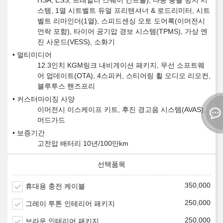
HSA, ESS, 트레일러 스웨이 컨트롤), 다중 충돌 방지 시
스템, 1열 시트벨트 듀얼 프리텐셔너 & 로드리미터, 시트
벨트 리마인더(1열), 스피드센싱 오토 도어록(이머전시
언락 포함), 타이어 공기압 경보 시스템(TPMS), 가상 엔
진 사운드(VESS), 소화기
멀티미디어
12.3인치 KGM링크 내비게이션 패키지, 무선 소프트웨
어 업데이트(OTA), 4스피커, 스티어링 휠 오디오 리모컨,
블루투스 핸즈프리
커스터마이징 사양
이머전시 이스케이프 키트, 후진 경고음 시스템(AVAS),
머드가드
보증기간
고전압 배터리 10년/100만km
350,000
휴대용 충전 케이블
250,000
그레이 투톤 인테리어 패키지
250,000
브라운 인테리어 패키지