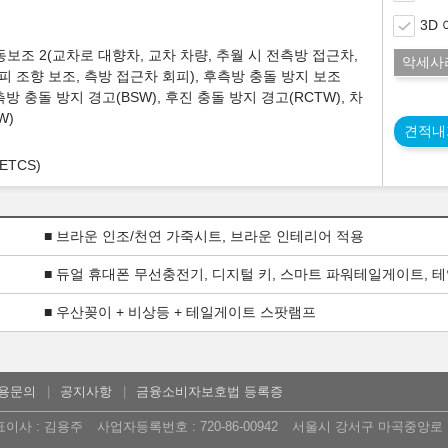
3D
동보조 2(교차로 대향차, 교차 차량, 추월 시 전측방 접근차,
악세사
피 조향 보조, 측방 접근차 회피), 후측방 충돌 방지 보조
후측방 충돌 방지 경고(BSW), 후진 충돌 방지 경고(RCTW), 차
W)
견적내
TCS)
■ 브라운 인조/천연 가죽시트, 브라운 인테리어 적용
■ 듀얼 휴대폰 무선충전기, 디지털 키, 스마트 파워테일게이트, 
■ 우산꽂이 + 비상등 + 테일게이트 스팟램프
용문의
공지사항
금융소비자보호법 등록증
표이사 : 김용주
사업자등록번호 : 720-86-00942
서울시 강서구 마곡중앙로 16