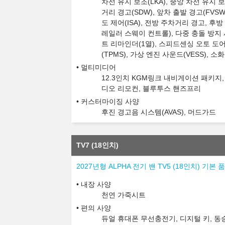
차선 유지 보조(LKA), 중앙 차선 유지 보
거리 경고(SDW), 앞차 출발 경고(FVSW
도 제어(ISA), 전방 주차거리 경고, 후방 주
레일러 스웨이 컨트롤), 다중 충돌 방지
트 리마인더(1열), 스피드센싱 오토 도
(TPMS), 가상 엔진 사운드(VESS), 소
멀티미디어
12.3인치 KGM링크 내비게이션 패키지,
디오 리모컨, 블루투스 핸즈프리
커스터마이징 사양
후진 경고음 시스템(AVAS), 머드가드
TV7 (18인치)
2027년형 ALPHA 전기 밴 TV5 (18인치) 기본 
내장 사양
천연 가죽시트
편의 사양
듀얼 휴대폰 무선충전기, 디지털 키, 동승