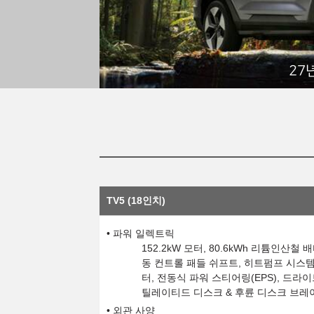
27
TV5 (18인치)
파워 일렉트릭
152.2kW 모터, 80.6kWh 리튬인산
동 컨트롤 패들 쉬프트, 히트펌프 시스템,
터, 전동식 파워 스티어링(EPS), 드라
틸레이티드 디스크 & 후륜 디스크 브레
외관 사양