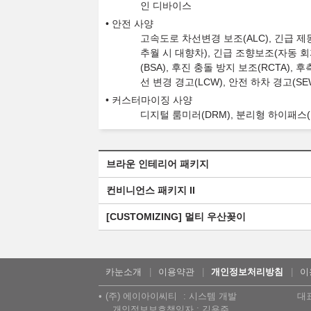
인 디바이스
안전 사양
고속도로 차선변경 보조(ALC), 긴급 제
추월 시 대향차), 긴급 조향보조(자동 회
(BSA), 후진 충돌 방지 보조(RCTA), 
선 변경 경고(LCW), 안전 하차 경고(SE
커스터마이징 사양
디지털 룸미러(DRM), 분리형 하이패스(E
브라운 인테리어 패키지
컨비니언스 패키지 II
[CUSTOMIZING] 멀티 우산꽂이
카눈소개
이용약관
개인정보처리방침
이
(주) 에이아이씨티
시스템 개발
대
개인정보보호책임자 : 김용주