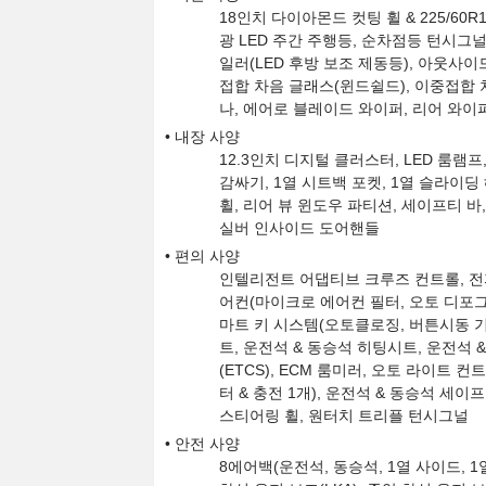
18인치 다이아몬드 컷팅 휠 & 225/60R
광 LED 주간 주행등, 순차점등 턴시그널 
일러(LED 후방 보조 제동등), 아웃사이드
접합 차음 글래스(윈드쉴드), 이중접합 차
나, 에어로 블레이드 와이퍼, 리어 와이
내장 사양
12.3인치 디지털 클러스터, LED 룸램
감싸기, 1열 시트백 포켓, 1열 슬라이딩
휠, 리어 뷰 윈도우 파티션, 세이프티 바
실버 인사이드 도어핸들
편의 사양
인텔리전트 어댑티브 크루즈 컨트롤, 전자
어컨(마이크로 에어컨 필터, 오토 디포그
마트 키 시스템(오토클로징, 버튼시동 기능
트, 운전석 & 동승석 히팅시트, 운전석 
(ETCS), ECM 룸미러, 오토 라이트 컨
터 & 충전 1개), 운전석 & 동승석 세이
스티어링 휠, 원터치 트리플 턴시그널
안전 사양
8에어백(운전석, 동승석, 1열 사이드, 1열