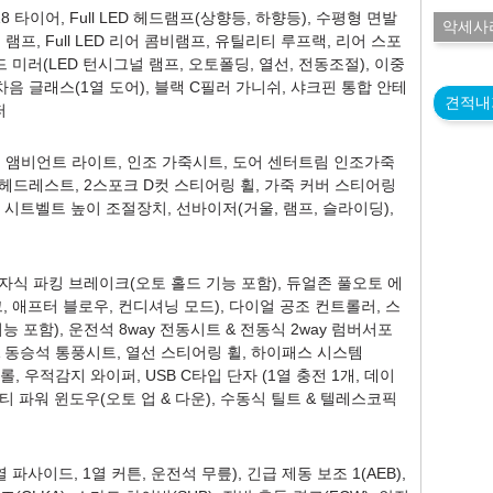
18 타이어, Full LED 헤드램프(상향등, 하향등), 수평형 면발
악세사
램프, Full LED 리어 콤비램프, 유틸리티 루프랙, 리어 스포
 미러(LED 턴시그널 램프, 오토폴딩, 열선, 전동조절), 이중
음 글래스(1열 도어), 블랙 C필러 가니쉬, 샤크핀 통합 안테
견적내
퍼
프, 앰비언트 라이트, 인조 가죽시트, 도어 센터트림 인조가죽
 헤드레스트, 2스포크 D컷 스티어링 휠, 가죽 커버 스티어링
, 시트벨트 높이 조절장치, 선바이저(거울, 램프, 슬라이딩),
식 파킹 브레이크(오토 홀드 기능 포함), 듀얼존 풀오토 에
, 애프터 블로우, 컨디셔닝 모드), 다이얼 공조 컨트롤러, 스
 포함), 운전석 8way 전동시트 & 전동식 2way 럼버서포
& 동승석 통풍시트, 열선 스티어링 휠, 하이패스 시스템
트롤, 우적감지 와이퍼, USB C타입 단자 (1열 충전 1개, 데이
프티 파워 윈도우(오토 업 & 다운), 수동식 틸트 & 텔레스코픽
 파사이드, 1열 커튼, 운전석 무릎), 긴급 제동 보조 1(AEB),