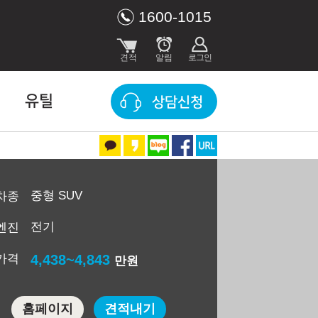
1600-1015
유틸
상담신청
중형 SUV
차종
전기
엔진
가격
4,438~4,843
만원
홈페이지
견적내기