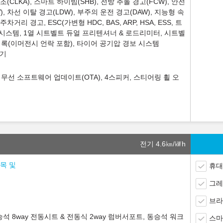
조(CLKA), 스마트 하이빔(SHB), 전방 추돌 경고(FCW), 안전
), 차선 이탈 경고(LDW), 부주의 운전 경고(DAW), 지능형 속
차거리 경고, ESC(가변형 HDC, BAS, ARP, HSA, ESS, 트
 시스템, 1열 시트벨트 듀얼 프리텐셔너 & 로드리미터, 시트벨
어록(이머전시 언락 포함), 타이어 공기압 경보 시스템
화기
 무선 소프트웨어 업데이트(OTA), 4스피커, 스티어링 휠 오
전기 4.6
㎞/㎾h
품목 및
휴대
그레
브라
석 8way 전동시트 & 전동식 2way 럼버서포트, 동승석 워크
스마