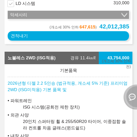
310,000
LD 시스템
악세사리
42,012,385
647,615
(개소세 30% 인하
)
견적내기
노블레스 2WD (ISG적용)
경유 11.4
㎞/ℓ
43,754,000
(개소세 30% 인하
전)
2026년형 디젤 2.2 5인승 (법규적용, 개소세 5% 기준) 프리미엄
2WD (ISG미적용) 기본 품목 및
파워트레인
ISG 시스템(공회전 제한 장치)
외관 사양
20인치 스퍼터링 휠 & 255/50R20 타이어, 이중접합 솔
라 컨트롤 차음 글래스(윈드쉴드)
내장 사양