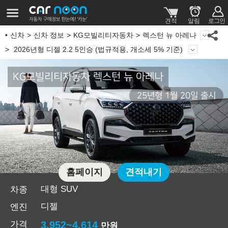
신차
신차 정보
KG모빌리티자동차
렉스턴 뉴 아레나
2026년형 디젤 2.2 5인승 (법규적용, 개소세 5% 기준)
KG모빌리티자동차 렉스턴 뉴 아레나
25년형 1월 20일 출시
홈페이지
견적내기
대형 SUV
차종
디젤
엔진
가격
3,952~4,614
만원