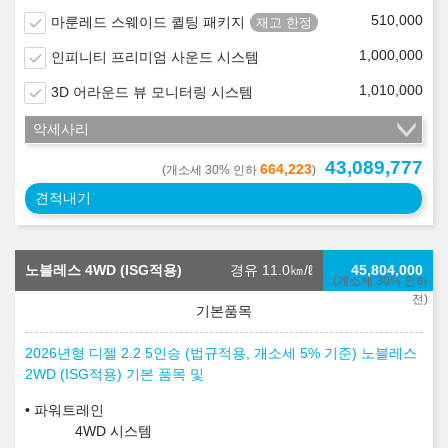
510,000
마룬레드 스웨이드 퀼팅 패키지
1,000,000
인피니티 프리미엄 사운드 시스템
1,010,000
3D 어라운드 뷰 모니터링 시스템
악세사리
43,089,777
664,223
(개소세 30% 인하
)
견적내기
노블레스 4WD (ISG적용)
경유 11.0
㎞/ℓ
45,804,000
(개소세 30% 인하
전)
2026년형 디젤 2.2 5인승 (법규적용, 개소세 5% 기준) 노블레스
2WD (ISG적용) 기본 품목 및
파워트레인
4WD 시스템