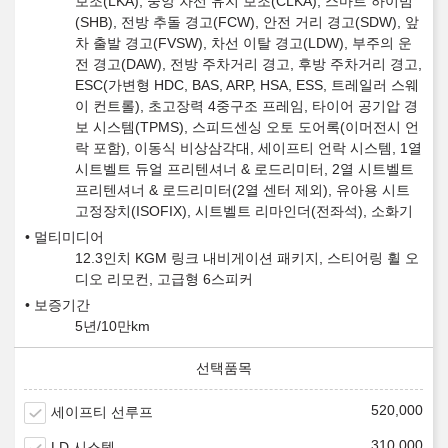
보조(LKA), 중앙 차선 유지 보조(CLKA), 스마트 하이빔
(SHB), 전방 추돌 경고(FCW), 안전 거리 경고(SDW), 앞
차 출발 경고(FVSW), 차선 이탈 경고(LDW), 부주의 운
전 경고(DAW), 전방 주차거리 경고, 후방 주차거리 경고,
ESC(가변형 HDC, BAS, ARP, HSA, ESS, 트레일러 스웨
이 컨트롤), 초고장력 4중구조 프레임, 타이어 공기압 경
보 시스템(TPMS), 스피드센싱 오토 도어록(이머전시 언
락 포함), 이동식 비상삼각대, 세이프티 언락 시스템, 1열
시트벨트 듀얼 프리텐셔너 & 로드리미터, 2열 시트벨트
프리텐셔너 & 로드리미터(2열 센터 제외), 유아용 시트
고정장치(ISOFIX), 시트벨트 리마인더(전좌석), 소화기
멀티미디어
12.3인치 KGM 링크 내비게이션 패키지, 스티어링 휠 오
디오 리모컨, 고급형 6스피커
보증기간
5년/10만km
520,000
세이프티 선루프
310,000
LD 시스템