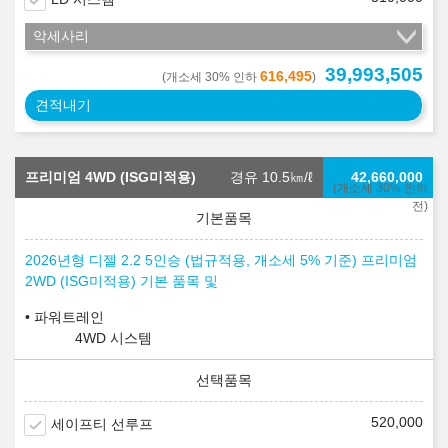
악세사리
39,993,505
616,495
(개소세 30% 인하
)
견적내기
프리미엄 4WD (ISG미적용)
경유 10.5
㎞/ℓ
42,660,000
(개소세 30% 인하
전)
2026년형 디젤 2.2 5인승 (법규적용, 개소세 5% 기준) 프리미엄
2WD (ISG미적용) 기본 품목 및
파워트레인
4WD 시스템
520,000
세이프티 선루프