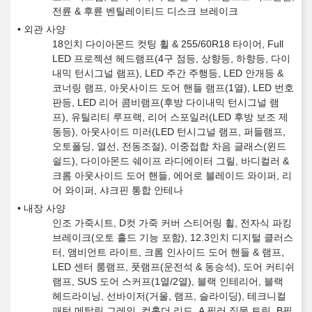
전륜 & 후륜 벤틸레이티드 디스크 브레이크
외관 사양
18인치 다이아몬드 컷팅 휠 & 255/60R18 타이어, Full
LED 프로젝션 헤드램프(4구 점등, 상향등, 하향등, 다이
내믹 턴시그널 램프), LED 주간 주행등, LED 안개등 &
코너링 램프, 아웃사이드 도어 핸들 램프(1열), LED 번호
판등, LED 리어 콤비램프(후방 다이내믹 턴시그널 램
프), 유틸리티 루프랙, 리어 스포일러(LED 후방 보조 제
동등), 아웃사이드 미러(LED 턴시그널 램프, 퍼들램프,
오토폴딩, 열선, 전동조절), 이중접합 차음 글래스(윈드
쉴드), 다이아몬드 쉐이프 라디에이터 그릴, 바디컬러 &
크롬 아웃사이드 도어 핸들, 에어로 블레이드 와이퍼, 리
어 와이퍼, 샤크핀 통합 안테나
내장 사양
인조 가죽시트, D컷 가죽 커버 스티어링 휠, 전자식 파킹
브레이크(오토 홀드 기능 포함), 12.3인치 디지털 클러스
터, 앰비언트 라이트, 크롬 인사이드 도어 핸들 & 램프,
LED 센터 룸램프, 풋램프(운전석 & 동승석), 도어 커티쉬
램프, SUS 도어 스커프(1열/2열), 블랙 인테리어, 블랙
헤드라이닝, 선바이저(거울, 램프, 슬라이딩), 테크니컬
패턴 메탈릭 그레인, 컵홀더 리드, A 필러 직물 트림, B필