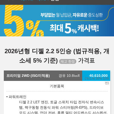
2026년형 디젤 2.2 5인승 (법규적용, 개
소세 5% 기준)
가격표
프리미엄 2WD (ISG미적용)
경유 10.8
㎞/ℓ
40,610,000
(개소세 30% 인하
전)
파워트레인
디젤 2.2 LET 엔진, 토글 스위치 타입 전자식 변속시스
템, 랙구동형 전동식 파워 스티어링(R-EPS), 드라이브
모드 시스템, 언더 커버, 후륜 멀티 어드밴스드 서스펜션,