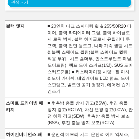
견적내기
블랙 엣지
■ 20인치 다크 스퍼터링 휠 & 255/50R20 타
이어, 블랙 라디에이터 그릴, 블랙 하이글로
시 로워 범퍼, 블랙 하이글로시 유틸리티 루
프랙, 블랙 전면 윙로고, 나파 가죽 퀼팅 시트
& 블랙 스웨이드 퀼팅(블랙 스웨이드 퀼팅
적용 부위 : 시트 숄더부, 인스트루먼트 패널,
도어트림), 램프 도어 스커프(1열), SUS 도어
스커프(2열) ■ 커스터마이징 사양 : 휠 아치
& 도어 가니쉬, 테일게이트 LED 램프, 도어
스팟램프, 빌트인 공기 청정기, 에어컨 습기
건조기
스마트 드라이빙 패
■ 후측방 충돌 방지 경고(BSW), 후진 충돌
키지
방지 경고(RCTW), 차선 변경 경고(LCW), 안
전 하차 경고(SEW), 후측방 충돌 방지 보조
(BSA), 후진 충돌 방지 보조(RCTA)
하이컨비니언스 패
■ 운전석 메모리 시트, 운전석 이지 억세스,