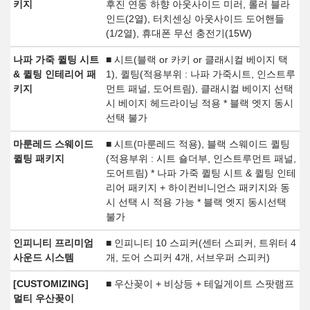
키지
후진 연동 하향 아웃사이드 미러, 롤러 블라
인드(2열), 터치센싱 아웃사이드 도어핸들
(1/2열), 휴대폰 무선 충전기(15W)
나파 가죽 퀼팅 시트
■ 시트(블랙 or 카키 or 클래시컬 베이지 택
& 퀼팅 인테리어 패
1), 퀼팅(적용부위 : 나파 가죽시트, 인스트루
키지
먼트 패널, 도어트림), 클래시컬 베이지 선택
시 베이지 헤드라이닝 적용 * 블랙 엣지 동시
선택 불가
마룬레드 스웨이드
■ 시트(마룬레드 적용), 블랙 스웨이드 퀼팅
퀼팅 패키지
(적용부위 : 시트 숄더부, 인스트루먼트 패널,
도어트림) * 나파 가죽 퀼팅 시트 & 퀼팅 인테
리어 패키지 + 하이컨비니언스 패키지와 동
시 선택 시 적용 가능 * 블랙 엣지 동시선택
불가
인피니티 프리미엄
■ 인피니티 10 스피커(센터 스피커, 트위터 4
사운드 시스템
개, 도어 스피커 4개, 서브우퍼 스피커)
[CUSTOMIZING]
■ 우산꽂이 + 비상등 + 테일게이트 스팟램프
멀티 우산꽂이