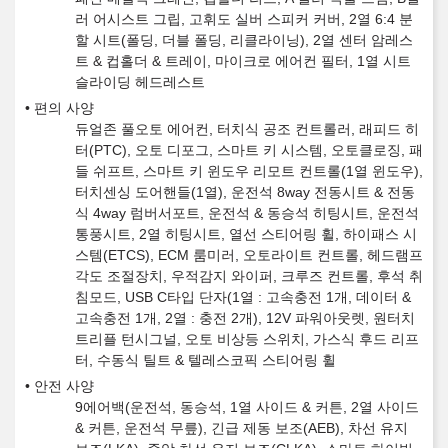
러 어시스트 그립, 고휘도 실버 스피커 커버, 2열 6:4 분
할 시트(폴딩, 더블 폴딩, 리클라이닝), 2열 센터 암레스
트 & 컵홀더 & 트레이, 마이크로 에어컨 필터, 1열 시트
슬라이딩 헤드레스트
편의 사양
듀얼존 풀오토 에어컨, 터치식 공조 컨트롤러, 래피드 히
터(PTC), 오토 디포그, 스마트 키 시스템, 오토클로징, 패
들 쉬프트, 스마트 키 윈도우 리모트 컨트롤(1열 윈도우),
터치센싱 도어핸들(1열), 운전석 8way 전동시트 & 전동
식 4way 럼버서포트, 운전석 & 동승석 히팅시트, 운전석
통풍시트, 2열 히팅시트, 열선 스티어링 휠, 하이패스 시
스템(ETCS), ECM 룸미러, 오토라이트 컨트롤, 헤드램프
각도 조절장치, 우적감지 와이퍼, 크루즈 컨트롤, 후석 취
침모드, USB C타입 단자(1열 : 고속충전 1개, 데이터 &
고속충전 1개, 2열 : 충전 2개), 12V 파워아웃렛, 원터치
트리플 턴시그널, 오토 비상등 스위치, 가스식 후드 리프
터, 수동식 틸트 & 텔레스코픽 스티어링 휠
안전 사양
9에어백(운전석, 동승석, 1열 사이드 & 커튼, 2열 사이드
& 커튼, 운전석 무릎), 긴급 제동 보조(AEB), 차선 유지