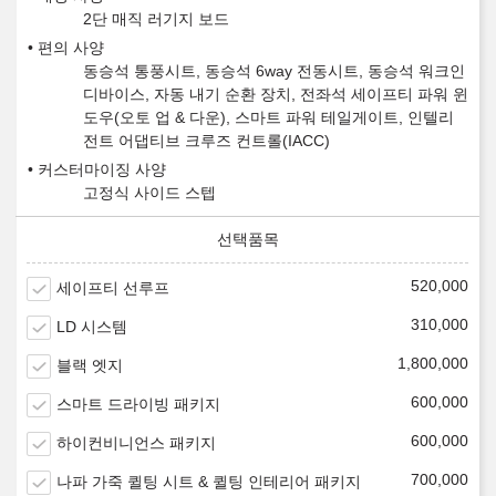
2단 매직 러기지 보드
편의 사양
동승석 통풍시트, 동승석 6way 전동시트, 동승석 워크인
디바이스, 자동 내기 순환 장치, 전좌석 세이프티 파워 윈
도우(오토 업 & 다운), 스마트 파워 테일게이트, 인텔리
전트 어댑티브 크루즈 컨트롤(IACC)
커스터마이징 사양
고정식 사이드 스텝
520,000
세이프티 선루프
310,000
LD 시스템
1,800,000
블랙 엣지
600,000
스마트 드라이빙 패키지
600,000
하이컨비니언스 패키지
700,000
나파 가죽 퀼팅 시트 & 퀼팅 인테리어 패키지