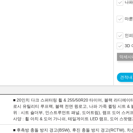
나파
마룬
인피
3D
악세사
견적내
■ 20인치 다크 스퍼터링 휠 & 255/50R20 타이어, 블랙 라디에
로시 유틸리티 루프랙, 블랙 전면 윙로고, 나파 가죽 퀼팅 시트 &
위 : 시트 숄더부, 인스트루먼트 패널, 도어트림), 램프 도어 스커프(
사양 : 휠 아치 & 도어 가니쉬, 테일게이트 LED 램프, 도어 스팟
■ 후측방 충돌 방지 경고(BSW), 후진 충돌 방지 경고(RCTW), 차