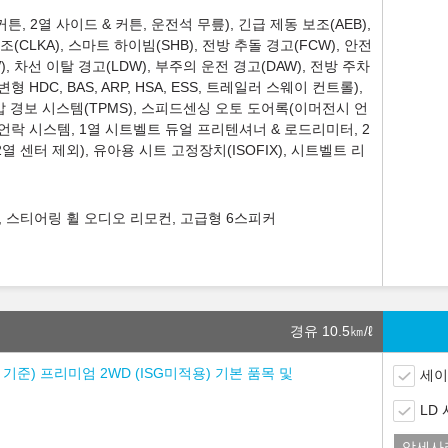
튼, 2열 사이드 & 커튼, 운전석 무릎), 긴급 제동 보조(AEB),
조(CLKA), 스마트 하이빔(SHB), 전방 추돌 경고(FCW), 안전
), 차선 이탈 경고(LDW), 부주의 운전 경고(DAW), 전방 주차
 HDC, BAS, ARP, HSA, ESS, 트레일러 스웨이 컨트롤),
 경보 시스템(TPMS), 스피드센싱 오토 도어록(이머전시 언
언락 시스템, 1열 시트벨트 듀얼 프리텐셔너 & 로드리미터, 2
 센터 제외), 유아용 시트 고정장치(ISOFIX), 시트벨트 리
, 스티어링 휠 오디오 리모컨, 고급형 6스피커
경유 10.5
㎞/ℓ
% 기준) 프리미엄 2WD (ISG미적용) 기본 품목 및
세이
LD
악세사