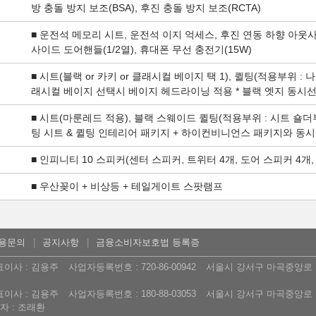
방 충돌 방지 보조(BSA), 후진 충돌 방지 보조(RCTA)
■ 운전석 메모리 시트, 운전석 이지 억세스, 후진 연동 하향 아웃사
사이드 도어핸들(1/2열), 휴대폰 무선 충전기(15W)
■ 시트(블랙 or 카키 or 클래시컬 베이지 택 1), 퀼팅(적용부위 
래시컬 베이지 선택시 베이지 헤드라이닝 적용 * 블랙 엣지 동시
■ 시트(마룬레드 적용), 블랙 스웨이드 퀼팅(적용부위 : 시트 숄더
팅 시트 & 퀼팅 인테리어 패키지 + 하이컨비니언스 패키지와 동시 
■ 인피니티 10 스피커(센터 스피커, 트위터 4개, 도어 스피커 4개
■ 우산꽂이 + 비상등 + 테일게이트 스팟램프
용문의
공지사항
금융소비자보호법 등록증
표이사 : 김용주
사업자등록번호 : 720-86-00942
서울시 강서구 마곡중앙로 16
표이사 : 김용주
사업자등록번호 : 180-88-03053
서울시 강서구 마곡중앙로 16
 : 조래환