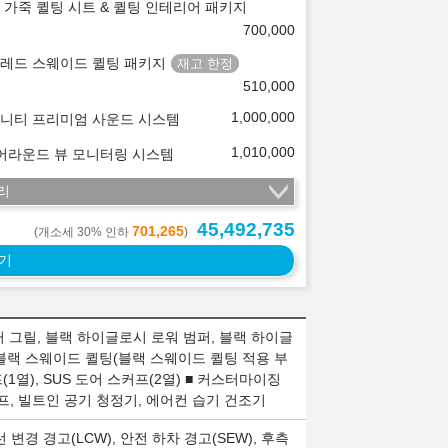
 가죽 퀼팅 시트 & 퀼팅 인테리어 패키지
700,000
레드 스웨이드 퀼팅 패키지
510,000
1,000,000
니티 프리미엄 사운드 시스템
1,010,000
 어라운드 뷰 모니터링 시스템
리
45,492,735
701,265
(개소세 30% 인하
)
기
이터 그릴, 블랙 하이글로시 로워 범퍼, 블랙 하이글
 블랙 스웨이드 퀼팅(블랙 스웨이드 퀼팅 적용 부
1열), SUS 도어 스커프(2열) ■ 커스터마이징
램프, 빌트인 공기 청정기, 에어컨 습기 건조기
선 변경 경고(LCW), 안전 하차 경고(SEW), 후측