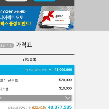
가격표
선택품목
41,000,000
(개소세 30% 인하 전)
520,000
프티 선루프
310,000
 시스템
리
40,377,585
622,415
(개소세 30% 인하
)