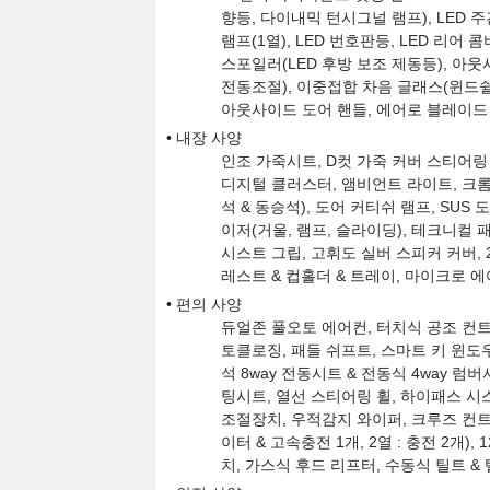
향등, 다이내믹 턴시그널 램프), LED 
램프(1열), LED 번호판등, LED 리
스포일러(LED 후방 보조 제동등), 아웃
전동조절), 이중접합 차음 글래스(윈드쉴
아웃사이드 도어 핸들, 에어로 블레이드 
내장 사양
인조 가죽시트, D컷 가죽 커버 스티어링 
디지털 클러스터, 앰비언트 라이트, 크롬 
석 & 동승석), 도어 커티쉬 램프, SUS
이저(거울, 램프, 슬라이딩), 테크니컬 패
시스트 그립, 고휘도 실버 스피커 커버, 2
레스트 & 컵홀더 & 트레이, 마이크로 에
편의 사양
듀얼존 풀오토 에어컨, 터치식 공조 컨트롤
토클로징, 패들 쉬프트, 스마트 키 윈도우
석 8way 전동시트 & 전동식 4way 럼
팅시트, 열선 스티어링 휠, 하이패스 시스
조절장치, 우적감지 와이퍼, 크루즈 컨트롤,
이터 & 고속충전 1개, 2열 : 충전 2개
치, 가스식 후드 리프터, 수동식 틸트 