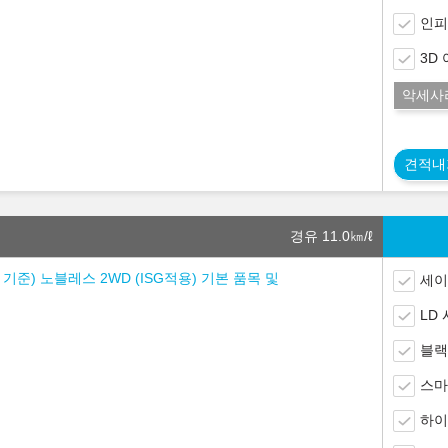
인피
3D
악세사
견적내
경유 11.0
㎞/ℓ
% 기준) 노블레스 2WD (ISG적용) 기본 품목 및
세이
LD
블랙
스마
하이