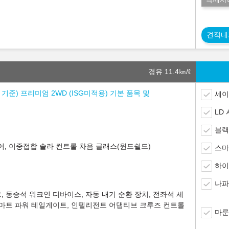
견적내
경유 11.4
㎞/ℓ
% 기준) 프리미엄 2WD (ISG미적용) 기본 품목 및
세이
LD
블랙
타이어, 이중접합 솔라 컨트롤 차음 글래스(윈드쉴드)
스마
하이
나파
, 동승석 워크인 디바이스, 자동 내기 순환 장치, 전좌석 세
 스마트 파워 테일게이트, 인텔리전트 어댑티브 크루즈 컨트롤
마룬