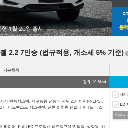
년형 1월 20일 출시
젤 2.2 7인승 (법규적용, 개소세 5% 기준)
기본품목
경유 10.8
㎞/ℓ
세이
 전자식 변속시스템, 랙구동형 전동식 파워 스티어링(R-EPS),
LD
 멀티 어드밴스드 서스펜션, 전륜 & 후륜 벤틸레이티드 디스
악세사
8 타이어, Full LED 프로젝션 헤드램프(4구 점등, 상향등, 하