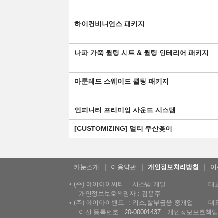
하이컨비니언스 패키지
나파 가죽 퀼팅 시트 & 퀼팅 인테리어 패키지
마룬레드 스웨이드 퀼팅 패키지
인피니티 프리미엄 사운드 시스템
[CUSTOMIZING] 멀티 우산꽂이
카눈소개
이용약관
개인정보처리방침
이
(주) 에이아이씨티
시스템 개발
대
개인정보보호책임자 : 김용주
(주) 에이아이밴드
리스,할부금융 중개업
대
여신 등록번호 :
20-00001437
개인정보보호책임자