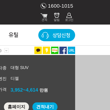
1600-1015
유틸
상담신청
준)
대형 SUV
차종
디젤
엔진
가격
3,952~4,614
만원
홈페이지
견적내기