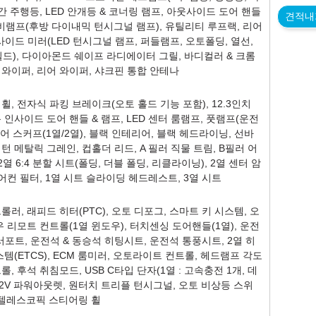
주간 주행등, LED 안개등 & 코너링 램프, 아웃사이드 도어 핸들
견적내
어 콤비램프(후방 다이내믹 턴시그널 램프), 유틸리티 루프랙, 리어
사이드 미러(LED 턴시그널 램프, 퍼들램프, 오토폴딩, 열선,
드), 다이아몬드 쉐이프 라디에이터 그릴, 바디컬러 & 크롬
와이퍼, 리어 와이퍼, 샤크핀 통합 안테나
휠, 전자식 파킹 브레이크(오토 홀드 기능 포함), 12.3인치
인사이드 도어 핸들 & 램프, LED 센터 룸램프, 풋램프(운전
 도어 스커프(1열/2열), 블랙 인테리어, 블랙 헤드라이닝, 선바
턴 메탈릭 그레인, 컵홀더 리드, A 필러 직물 트림, B필러 어
열 6:4 분할 시트(폴딩, 더블 폴딩, 리클라이닝), 2열 센터 암
어컨 필터, 1열 시트 슬라이딩 헤드레스트, 3열 시트
러, 래피드 히터(PTC), 오토 디포그, 스마트 키 시스템, 오
 리모트 컨트롤(1열 윈도우), 터치센싱 도어핸들(1열), 운전
버서포트, 운전석 & 동승석 히팅시트, 운전석 통풍시트, 2열 히
템(ETCS), ECM 룸미러, 오토라이트 컨트롤, 헤드램프 각도
 후석 취침모드, USB C타입 단자(1열 : 고속충전 1개, 데
), 12V 파워아웃렛, 원터치 트리플 턴시그널, 오토 비상등 스위
& 텔레스코픽 스티어링 휠