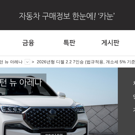
금융
특판
게시판
턴 뉴 아레나
2026년형 디젤 2.2 7인승 (법규적용, 개소세 5% 기
턴 뉴 아레나