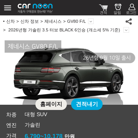
신차
신차 정보
제네시스
GV80 F/L
2026년형 가솔린 3.5 터보 BLACK 6인승 (개소세 5% 기준)
제네시스 GV80 F/L
26년형 9월 10일 출시
홈페이지
견적내기
대형 SUV
차종
가솔린
엔진
가격
6,790~10,178
만원