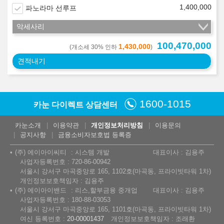
1,400,000
파노라마 선루프
악세사리
100,470,000
1,430,000
(개소세 30% 인하
)
견적내기
1600-1015
카눈 다이렉트 상담센터
카눈소개
이용약관
개인정보처리방침
이용문의
공지사항
금융소비자보호법 등록증
(주) 에이아이씨티
시스템 개발
대표이사 : 김용주
사업자등록번호 : 720-86-00942
서울시 강서구 마곡중앙로 165, 1102호(마곡동, 프라이빗타워 1차)
개인정보보호책임자 : 김용주
(주) 에이아이밴드
리스,할부금융 중개업
대표이사 : 김용주
사업자등록번호 : 180-88-03053
서울시 강서구 마곡중앙로 165, 1101호(마곡동, 프라이빗타워 1차)
여신 등록번호 :
20-00001437
개인정보보호책임자 : 조래환