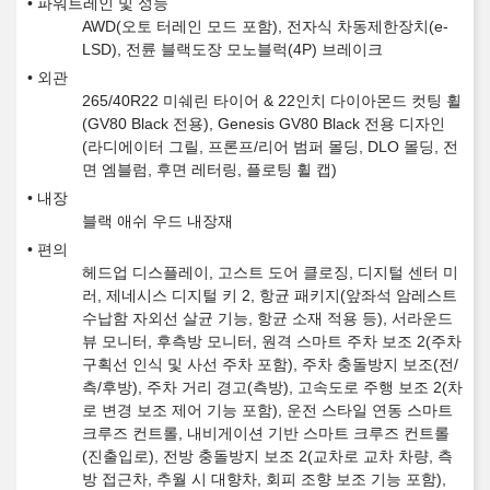
파워트레인 및 성능
AWD(오토 터레인 모드 포함), 전자식 차동제한장치(e-
LSD), 전륜 블랙도장 모노블럭(4P) 브레이크
외관
265/40R22 미쉐린 타이어 & 22인치 다이아몬드 컷팅 휠
(GV80 Black 전용), Genesis GV80 Black 전용 디자인
(라디에이터 그릴, 프론프/리어 범퍼 몰딩, DLO 몰딩, 전
면 엠블럼, 후면 레터링, 플로팅 휠 캡)
내장
블랙 애쉬 우드 내장재
편의
헤드업 디스플레이, 고스트 도어 클로징, 디지털 센터 미
러, 제네시스 디지털 키 2, 항균 패키지(앞좌석 암레스트
수납함 자외선 살균 기능, 항균 소재 적용 등), 서라운드
뷰 모니터, 후측방 모니터, 원격 스마트 주차 보조 2(주차
구획선 인식 및 사선 주차 포함), 주차 충돌방지 보조(전/
측/후방), 주차 거리 경고(측방), 고속도로 주행 보조 2(차
로 변경 보조 제어 기능 포함), 운전 스타일 연동 스마트
크루즈 컨트롤, 내비게이션 기반 스마트 크루즈 컨트롤
(진출입로), 전방 충돌방지 보조 2(교차로 교차 차량, 측
방 접근차, 추월 시 대향차, 회피 조향 보조 기능 포함),