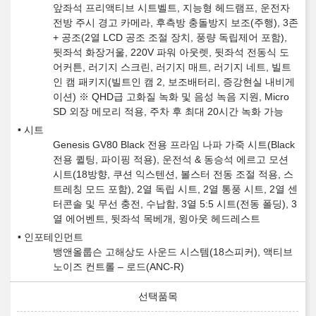
앞좌석 프리액티브 시트벨트, 지능형 헤드램프, 운전자
전방 주시 경고 카메라, 후측방 충돌방지 보조(주행), 3존
+ 공조(2열 LCD 공조 조절 장치, 풍량 독립제어 포함),
뒷좌석 화장거울, 220V 파워 아웃렛, 뒷좌석 전동식 도
어커튼, 러기지 스크린, 러기지 매트, 러기지 네트, 빌트
인 캠 패키지(빌트인 캠 2, 보조배터리, 증강현실 내비게
이션) ※ QHD급 고화질 녹화 및 음성 녹음 지원, Micro
SD 외장 메모리 적용, 주차 후 최대 20시간 녹화 가능
시트
Genesis GV80 Black 전용 프라임 나파 가죽 시트(Black
전용 퀼팅, 파이핑 적용), 운전석 & 동승석 에르고 모션
시트(18방향, 쿠션 익스텐션, 볼스터 전동 조절 적용, 스
트레칭 모드 포함), 2열 독립 시트, 2열 통풍 시트, 2열 센
터콘솔 및 무선 충전, 수납함, 3열 5:5 시트(전동 폴딩), 3
열 에어벤트, 뒷좌석 목베개, 윙아웃 헤드레스트
인포테인먼트
뱅앤올룹슨 고해상도 사운드 시스템(18스피커), 액티브
노이즈 컨트롤 – 로드(ANC-R)