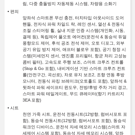
림, 다중 충돌방지 자동제동 시스템, 차량용 소화기
편의
앞좌석 스마트폰 무선 충전, 터치타입 아웃사이드 도어
핸들, 전자식 파워 차일드 락, 레인 센서, 열선 & 전동식
조절 스티어링 휠, 실내 지문 인증 시스템(개인화, 시동,
결제 등), 독립제어 풀오토 에어컨(운전석 & 동승석 듀얼
풍향모드 제어, 후석 공조 전석 제어, 오토 디포그, 외부
공기 유입 방지 제어, 애프터 블로우 포함), 공기 청정 시
스템(미세먼지 센서, 엔진룸 프리필터, 항균 처리 고성능
콤비 필터), 고속도로 주행 보조, 스마트 크루즈 컨트롤
(Stop & Go 포함), 내비게이션 기반 스마트 크루즈 컨트
롤(안전구간, 곡선로), 차로 유지 보조2, 조향 연동 후방
모니터, 전동식 파킹 브레이크(오토홀드 포함), 앞좌석 &
뒷좌석 파워 세이프티 윈도우, 전방/후방 주차 거리 경고,
스마트 파워 테일게이트, 무드 큐레이터(향기 카트리지
3EA 포함)
시트
천연 가죽 시트, 운전석 전동시트(12방향, 럼버서포트 포
함), 동승석 전동시트(12방향, 럼버서포트 포함), 동승석
워크인 디바이스, 운전석 자세 메모리 시스템(스마트 자
세제어 시스템 포함), 동승석 자세 메모리 시스템, 앞좌