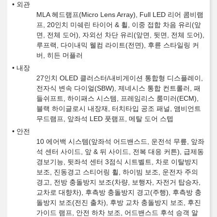
외관
MLA 헤드램프(Micro Lens Array), Full LED 리어 콤비램
프, 20인치 미쉐린 타이어 & 휠, 이중 접합 차음 유리(앞
면, 전체 도어), 자외선 차단 유리(앞면, 뒷면, 전체 도어),
루프랙, 다이내믹 웰컴 라이트(전면), 후륜 스타일링 커
버, 히든 머플러
내장
27인치 OLED 클러스터/내비게이션 통합형 디스플레이,
전자식 변속 다이얼(SBW), 제네시스 통합 컨트롤러, 패
들쉬프트, 하이패스 시스템, 프레임리스 룸미러(ECM),
블랙 하이글로시 내장재, 터치타입 공조 패널, 앰비언트
무드램프, 앞좌석 LED 풋램프, 메탈 도어 스텝
안전
10 에어백 시스템(앞좌석 어드밴스드, 운전석 무릎, 앞좌
석 센터 사이드, 앞 & 뒤 사이드, 전복 대응 커튼), 급제동
경보기능, 뒷좌석 센터 3점식 시트벨트, 차로 이탈방지
보조, 진동경고 스티어링 휠, 하이빔 보조, 운전자 주의
경고, 전방 충돌방지 보조(차량, 보행자, 자전거 탑승자,
교차로 대향차), 후측방 충돌방지 경고(주행), 후측방 충
돌방지 보조(전진 출차), 후방 교차 충돌방지 보조, 후진
가이드 램프, 안전 하차 보조, 어드밴스드 후석 승객 알