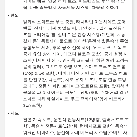
가이드 램프, 안전 하차 보조, 어드밴스드 후석 승객 알
림, 다중 충돌방지 자동제동 시스템, 차량용 소화기
편의
앞좌석 스마트폰 무선 충전, 터치타입 아웃사이드 도어
핸들, 전자식 파워 차일드 락, 레인 센서, 열선 & 전동식
조절 스티어링 휠, 실내 지문 인증 시스템(개인화, 시동,
결제 등), 독립제어 풀오토 에어컨(운전석 & 동승석 듀얼
풍향모드 제어, 후석 공조 전석 제어, 오토 디포그, 외부
공기 유입 방지 제어, 애프터 블로우 포함), 공기 청정 시
스템(미세먼지 센서, 엔진룸 프리필터, 항균 처리 고성능
콤비 필터), 고속도로 주행 보조, 스마트 크루즈 컨트롤
(Stop & Go 포함), 내비게이션 기반 스마트 크루즈 컨트
롤(안전구간, 곡선로), 차로 유지 보조2, 조향 연동 후방
모니터, 전동식 파킹 브레이크(오토홀드 포함), 앞좌석 &
뒷좌석 파워 세이프티 윈도우, 전방/후방 주차 거리 경고,
스마트 파워 테일게이트, 무드 큐레이터(향기 카트리지
3EA 포함)
시트
천연 가죽 시트, 운전석 전동시트(12방향, 럼버서포트 포
함), 동승석 전동시트(12방향, 럼버서포트 포함), 동승석
워크인 디바이스, 운전석 자세 메모리 시스템(스마트 자