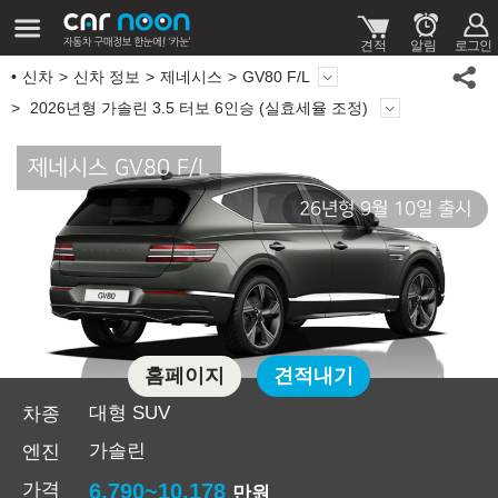
신차
신차 정보
제네시스
GV80 F/L
2026년형 가솔린 3.5 터보 6인승 (실효세율 조정)
제네시스 GV80 F/L
26년형 9월 10일 출시
홈페이지
견적내기
대형 SUV
차종
가솔린
엔진
가격
6,790~10,178
만원