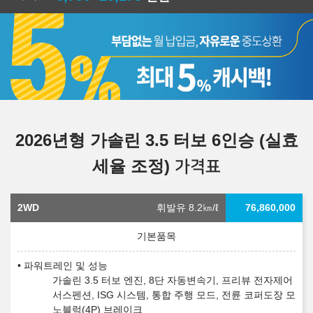
2026년형 가솔린 3.5 터보 6인승 (실효
세율 조정)
가격표
2WD
휘발유 8.2
㎞/ℓ
76,860,000
파워트레인 및 성능
가솔린 3.5 터보 엔진, 8단 자동변속기, 프리뷰 전자제어
서스펜션, ISG 시스템, 통합 주행 모드, 전륜 코퍼도장 모
노블럭(4P) 브레이크