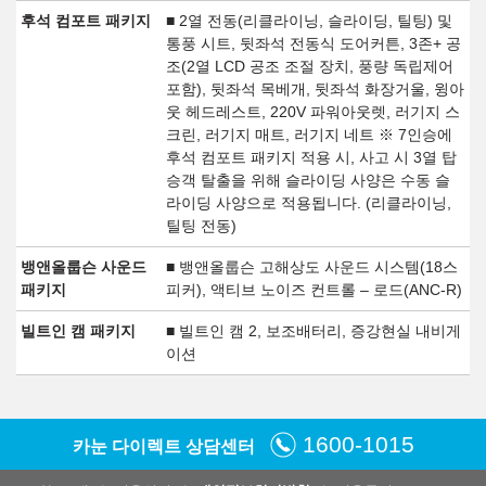
후석 컴포트 패키지
■ 2열 전동(리클라이닝, 슬라이딩, 틸팅) 및
통풍 시트, 뒷좌석 전동식 도어커튼, 3존+ 공
조(2열 LCD 공조 조절 장치, 풍량 독립제어
포함), 뒷좌석 목베개, 뒷좌석 화장거울, 윙아
웃 헤드레스트, 220V 파워아웃렛, 러기지 스
크린, 러기지 매트, 러기지 네트 ※ 7인승에
후석 컴포트 패키지 적용 시, 사고 시 3열 탑
승객 탈출을 위해 슬라이딩 사양은 수동 슬
라이딩 사양으로 적용됩니다. (리클라이닝,
틸팅 전동)
뱅앤올룹슨 사운드
■ 뱅앤올룹슨 고해상도 사운드 시스템(18스
패키지
피커), 액티브 노이즈 컨트롤 – 로드(ANC-R)
빌트인 캠 패키지
■ 빌트인 캠 2, 보조배터리, 증강현실 내비게
이션
1600-1015
카눈 다이렉트 상담센터