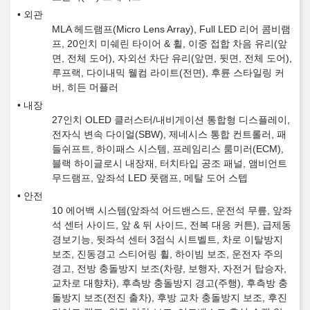
외관
MLA 헤드램프(Micro Lens Array), Full LED 리어 콤비램
프, 20인치 미쉐린 타이어 & 휠, 이중 접합 차음 유리(앞
면, 전체 도어), 자외선 차단 유리(앞면, 뒷면, 전체 도어),
루프랙, 다이내믹 웰컴 라이트(전면), 후륜 스타일링 커
버, 히든 머플러
내장
27인치 OLED 클러스터/내비게이션 통합형 디스플레이,
전자식 변속 다이얼(SBW), 제네시스 통합 컨트롤러, 패
들쉬프트, 하이패스 시스템, 프레임리스 룸미러(ECM),
블랙 하이글로시 내장재, 터치타입 공조 패널, 앰비언트
무드램프, 앞좌석 LED 풋램프, 메탈 도어 스텝
안전
10 에어백 시스템(앞좌석 어드밴스드, 운전석 무릎, 앞좌
석 센터 사이드, 앞 & 뒤 사이드, 전복 대응 커튼), 급제동
경보기능, 뒷좌석 센터 3점식 시트벨트, 차로 이탈방지
보조, 진동경고 스티어링 휠, 하이빔 보조, 운전자 주의
경고, 전방 충돌방지 보조(차량, 보행자, 자전거 탑승자,
교차로 대향차), 후측방 충돌방지 경고(주행), 후측방 충
돌방지 보조(전진 출차), 후방 교차 충돌방지 보조, 후진