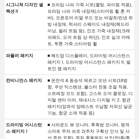
시그니쳐 디자인 셀
■ 프라임 나파 가죽 시트(퀼팅, 파이핑 적용),
렉션Ⅱ
프라임 나파 가죽 내장재(스티어링 휠 혼 커
버), 오픈포어 리얼 우드 또는 바잘트/린넨 위
빙 내장재, 럭셔리 스웨이드 내장재(헤드라
이닝, 필라 트림 등), 인조 가죽 내장재(크래
쉬패드, 도어 트림 상·하단), 인조 실크 카매
트, 투톤 가죽 스티어링 휠
파퓰러 패키지
■ 헤드업 디스플레이, 드라이빙 어시스턴스
패키지 I, 드라이빙 어시스턴스 패키지 II, 빌
트인 캠 패키지
컨비니언스 패키지
■ 운전석 & 동승석 에르고 모션 시트(18방
향, 쿠션 익스텐션, 볼스터 전동 조절 적용,
스트레칭 모드 포함), 고스트 도어 클로징, 디
지털 센터 미러, 제네시스 디지털 키 2, 항균
패키지(앞좌석 암레스트 수납함 자외선 살균
기능, 항균 소재 적용 등)
드라이빙 어시스턴
■ 서라운드 뷰 모니터, 후측방 모니터, 원격
스 패키지Ⅰ
스마트 주차 보조 2(주차 구획선 인식 및 사
선 주차 포함), 주차 충돌방지 보조(전/측/후