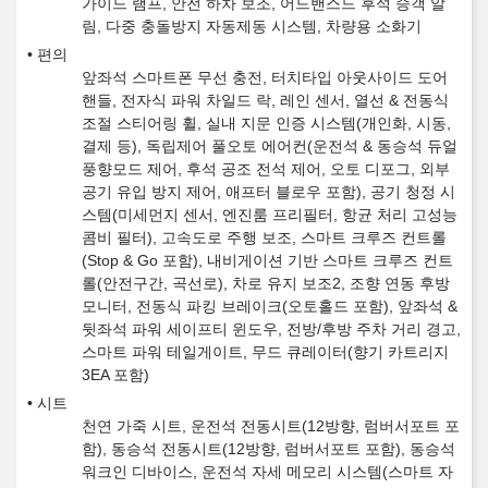
가이드 램프, 안전 하차 보조, 어드밴스드 후석 승객 알
림, 다중 충돌방지 자동제동 시스템, 차량용 소화기
편의
앞좌석 스마트폰 무선 충전, 터치타입 아웃사이드 도어
핸들, 전자식 파워 차일드 락, 레인 센서, 열선 & 전동식
조절 스티어링 휠, 실내 지문 인증 시스템(개인화, 시동,
결제 등), 독립제어 풀오토 에어컨(운전석 & 동승석 듀얼
풍향모드 제어, 후석 공조 전석 제어, 오토 디포그, 외부
공기 유입 방지 제어, 애프터 블로우 포함), 공기 청정 시
스템(미세먼지 센서, 엔진룸 프리필터, 항균 처리 고성능
콤비 필터), 고속도로 주행 보조, 스마트 크루즈 컨트롤
(Stop & Go 포함), 내비게이션 기반 스마트 크루즈 컨트
롤(안전구간, 곡선로), 차로 유지 보조2, 조향 연동 후방
모니터, 전동식 파킹 브레이크(오토홀드 포함), 앞좌석 &
뒷좌석 파워 세이프티 윈도우, 전방/후방 주차 거리 경고,
스마트 파워 테일게이트, 무드 큐레이터(향기 카트리지
3EA 포함)
시트
천연 가죽 시트, 운전석 전동시트(12방향, 럼버서포트 포
함), 동승석 전동시트(12방향, 럼버서포트 포함), 동승석
워크인 디바이스, 운전석 자세 메모리 시스템(스마트 자