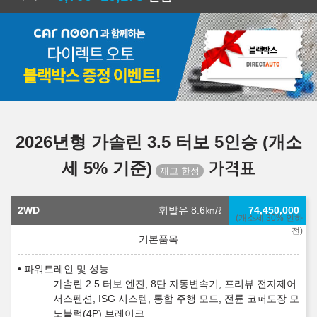
2026년형 가솔린 3.5 터보 5인승 (개소
세 5% 기준)
가격표
2WD
휘발유 8.6
㎞/ℓ
74,450,000
(개소세 30% 인하
전)
파워트레인 및 성능
가솔린 2.5 터보 엔진, 8단 자동변속기, 프리뷰 전자제어
서스펜션, ISG 시스템, 통합 주행 모드, 전륜 코퍼도장 모
노블럭(4P) 브레이크