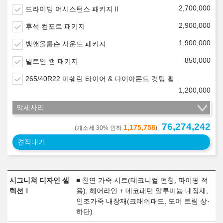
2,700,000
드라이빙 어시스턴스 패키지Ⅱ
2,900,000
후석 컴포트 패키지
1,900,000
뱅앤올룹슨 사운드 패키지
850,000
빌트인 캠 패키지
265/40R22 미쉐린 타이어 & 다이아몬드 컷팅 휠
1,200,000
악세사리
76,274,242
1,175,758
(개소세 30% 인하
)
견적내기
시그니쳐 디자인 셀
■ 천연 가죽 시트(테크니컬 펀칭, 파이핑 적
렉션Ⅰ
용), 헤어라인 + 데코패턴 알루미늄 내장재,
인조가죽 내장재(크래쉬패드, 도어 트림 상·
하단)