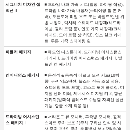
시그니쳐 디자인 셀
■ 프라임 나파 가죽 시트(퀼팅, 파이핑 적용),
렉션Ⅱ
프라임 나파 가죽 내장재(스티어링 휠 혼 커
버), 오픈포어 리얼 우드 또는 바잘트/린넨 위
빙 내장재, 럭셔리 스웨이드 내장재(헤드라
이닝, 필라 트림 등), 인조 가죽 내장재(크래
쉬패드, 도어 트림 상·하단), 인조 실크 카매
트, 투톤 가죽 스티어링 휠
파퓰러 패키지
■ 헤드업 디스플레이, 드라이빙 어시스턴스
패키지 I, 드라이빙 어시스턴스 패키지 II, 빌
트인 캠 패키지
컨비니언스 패키지
■ 운전석 & 동승석 에르고 모션 시트(18방
향, 쿠션 익스텐션, 볼스터 전동 조절 적용,
스트레칭 모드 포함), 고스트 도어 클로징, 디
지털 센터 미러, 제네시스 디지털 키 2, 항균
패키지(앞좌석 암레스트 수납함 자외선 살균
기능, 항균 소재 적용 등)
드라이빙 어시스턴
■ 서라운드 뷰 모니터, 후측방 모니터, 원격
스 패키지Ⅰ
스마트 주차 보조 2(주차 구획선 인식 및 사
선 주차 포함), 주차 충돌방지 보조(전/측/후