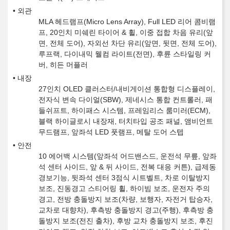
외관
MLA 헤드램프(Micro Lens Array), Full LED 리어 콤비램
프, 20인치 미쉐린 타이어 & 휠, 이중 접합 차음 유리(앞
면, 전체 도어), 자외선 차단 유리(앞면, 뒷면, 전체 도어),
루프랙, 다이내믹 웰컴 라이트(전면), 후륜 스타일링 커
버, 히든 머플러
내장
27인치 OLED 클러스터/내비게이션 통합형 디스플레이,
전자식 변속 다이얼(SBW), 제네시스 통합 컨트롤러, 패
들쉬프트, 하이패스 시스템, 프레임리스 룸미러(ECM),
블랙 하이글로시 내장재, 터치타입 공조 패널, 앰비언트
무드램프, 앞좌석 LED 풋램프, 메탈 도어 스텝
안전
10 에어백 시스템(앞좌석 어드밴스드, 운전석 무릎, 앞좌
석 센터 사이드, 앞 & 뒤 사이드, 전복 대응 커튼), 급제동
경보기능, 뒷좌석 센터 3점식 시트벨트, 차로 이탈방지
보조, 진동경고 스티어링 휠, 하이빔 보조, 운전자 주의
경고, 전방 충돌방지 보조(차량, 보행자, 자전거 탑승자,
교차로 대향차), 후측방 충돌방지 경고(주행), 후측방 충
돌방지 보조(전진 출차), 후방 교차 충돌방지 보조, 후진