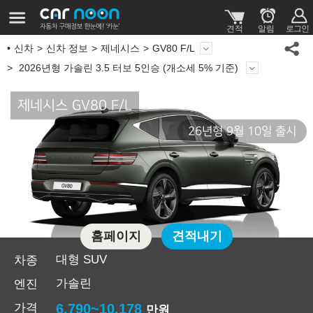
신차
신차 정보
제네시스
GV80 F/L
2026년형 가솔린 3.5 터보 5인승 (개소세 5% 기준)
제네시스 GV80 F/L
26년형 9월 10일 출시
홈페이지
견적내기
대형 SUV
차종
가솔린
엔진
가격
6,790~10,178
만원