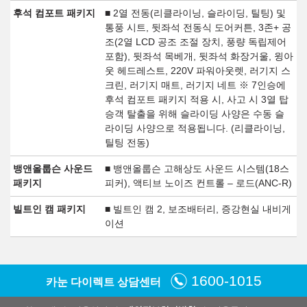
후석 컴포트 패키지
■ 2열 전동(리클라이닝, 슬라이딩, 틸팅) 및
통풍 시트, 뒷좌석 전동식 도어커튼, 3존+ 공
조(2열 LCD 공조 조절 장치, 풍량 독립제어
포함), 뒷좌석 목베개, 뒷좌석 화장거울, 윙아
웃 헤드레스트, 220V 파워아웃렛, 러기지 스
크린, 러기지 매트, 러기지 네트 ※ 7인승에
후석 컴포트 패키지 적용 시, 사고 시 3열 탑
승객 탈출을 위해 슬라이딩 사양은 수동 슬
라이딩 사양으로 적용됩니다. (리클라이닝,
틸팅 전동)
뱅앤올룹슨 사운드
■ 뱅앤올룹슨 고해상도 사운드 시스템(18스
패키지
피커), 액티브 노이즈 컨트롤 – 로드(ANC-R)
빌트인 캠 패키지
■ 빌트인 캠 2, 보조배터리, 증강현실 내비게
이션
1600-1015
카눈 다이렉트 상담센터