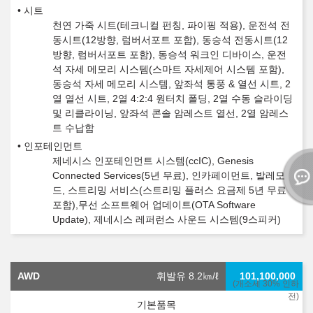
시트
천연 가죽 시트(테크니컬 펀칭, 파이핑 적용), 운전석 전
동시트(12방향, 럼버서포트 포함), 동승석 전동시트(12
방향, 럼버서포트 포함), 동승석 워크인 디바이스, 운전
석 자세 메모리 시스템(스마트 자세제어 시스템 포함),
동승석 자세 메모리 시스템, 앞좌석 통풍 & 열선 시트, 2
열 열선 시트, 2열 4:2:4 원터치 폴딩, 2열 수동 슬라이딩
및 리클라이닝, 앞좌석 콘솔 암레스트 열선, 2열 암레스
트 수납함
인포테인먼트
제네시스 인포테인먼트 시스템(ccIC), Genesis
Connected Services(5년 무료), 인카페이먼트, 발레모
드, 스트리밍 서비스(스트리밍 플러스 요금제 5년 무료
포함),무선 소프트웨어 업데이트(OTA Software
Update), 제네시스 레퍼런스 사운드 시스템(9스피커)
AWD
휘발유 8.2
㎞/ℓ
101,100,000
(개소세 30% 인하
전)