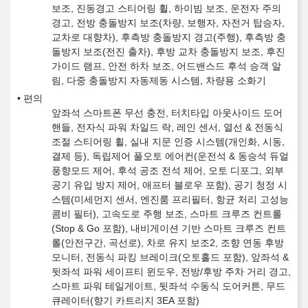
보조, 진동경고 스티어링 휠, 하이빔 보조, 운전자 주의
경고, 전방 충돌방지 보조(차량, 보행자, 자전거 탑승자,
교차로 대향차), 후측방 충돌방지 경고(주행), 후측방 충
돌방지 보조(전진 출차), 후방 교차 충돌방지 보조, 후진
가이드 램프, 안전 하차 보조, 어드밴스드 후석 승객 알
림, 다중 충돌방지 자동제동 시스템, 차량용 소화기
편의
앞좌석 스마트폰 무선 충전, 터치타입 아웃사이드 도어
핸들, 전자식 파워 차일드 락, 레인 센서, 열선 & 전동식
조절 스티어링 휠, 실내 지문 인증 시스템(개인화, 시동,
결제 등), 독립제어 풀오토 에어컨(운전석 & 동승석 듀얼
풍향모드 제어, 후석 공조 전석 제어, 오토 디포그, 외부
공기 유입 방지 제어, 애프터 블로우 포함), 공기 청정 시
스템(미세먼지 센서, 엔진룸 프리필터, 항균 처리 고성능
콤비 필터), 고속도로 주행 보조, 스마트 크루즈 컨트롤
(Stop & Go 포함), 내비게이션 기반 스마트 크루즈 컨트
롤(안전구간, 곡선로), 차로 유지 보조2, 조향 연동 후방
모니터, 전동식 파킹 브레이크(오토홀드 포함), 앞좌석 &
뒷좌석 파워 세이프티 윈도우, 전방/후방 주차 거리 경고,
스마트 파워 테일게이트, 뒷좌석 수동식 도어커튼, 무드
큐레이터(향기 카트리지 3EA 포함)