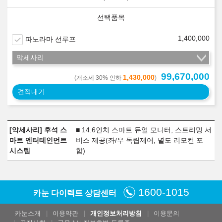
1,400,000
파노라마 선루프
악세사리
99,670,000
1,430,000
(개소세 30% 인하
)
견적내기
[악세사리] 후석 스
■ 14.6인치 스마트 듀얼 모니터, 스트리밍 서
마트 엔터테인먼트
비스 제공(좌/우 독립제어, 별도 리모컨 포
시스템
함)
1600-1015
카눈 다이렉트 상담센터
카눈소개
이용약관
개인정보처리방침
이용문의