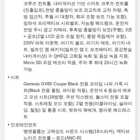
크루즈 컨트롤, 내비게이션 기반 스마트 크루즈 컨트롤
(진출입로),전방 충돌방지 보조 2(교차로 교차 차량, 측
방 접근차, 추월 시 대향차, 회피 조향 보조 기능 포함),
앞좌석 프리액티브 시트벨트, 지능형 헤드램프, 운전자
전방 주시 경고 카메라, 후측방 충돌방지 보조(주행), 3존
+ 공조(2열 LCD 공조 조절 장치, 풍량 독립제어 포함),
220V 파워 아웃렛, 러기지 쉘프, 러기지 매트, 러기지 네
트, 빌트인 캠 패키지(빌트인 캠 2, 보조배터리, 증강현실
내비게이션) ※ QHD급 고화질 녹화 및 음성 녹음 지원,
Micro SD 외장 메모리 적용, 주차 후 최대 20시간 녹화
가능
시트
Genesis GV80 Coupe Black 전용 프라임 나파 가죽 시
트(Black 전용 퀼팅, 파이핑 적용), 운전석 & 동승석 에르
고 모션 시트(18방향, 쿠션 익스텐션, 볼스터 전동 조절
적용, 스트레칭 모드 포함), 2열 전동(리클라이닝, 슬라이
딩, 틸팅) 및 통풍 시트, 뒷좌석 목베개, 윙아웃 헤드레스
트
인포테인먼트
뱅앤올룹슨 고해상도 사운드 시스템(18스피커), 액티브
노이즈 컨트롤 – 로드(ANC-R)