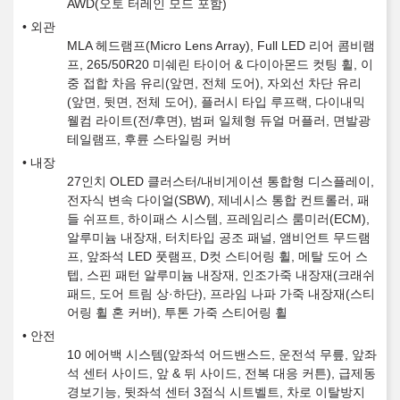
AWD(오토 터레인 모드 포함)
외관
MLA 헤드램프(Micro Lens Array), Full LED 리어 콤비램
프, 265/50R20 미쉐린 타이어 & 다이아몬드 컷팅 휠, 이
중 접합 차음 유리(앞면, 전체 도어), 자외선 차단 유리
(앞면, 뒷면, 전체 도어), 플러시 타입 루프랙, 다이내믹
웰컴 라이트(전/후면), 범퍼 일체형 듀얼 머플러, 면발광
테일램프, 후륜 스타일링 커버
내장
27인치 OLED 클러스터/내비게이션 통합형 디스플레이,
전자식 변속 다이얼(SBW), 제네시스 통합 컨트롤러, 패
들 쉬프트, 하이패스 시스템, 프레임리스 룸미러(ECM),
알루미늄 내장재, 터치타입 공조 패널, 앰비언트 무드램
프, 앞좌석 LED 풋램프, D컷 스티어링 휠, 메탈 도어 스
텝, 스핀 패턴 알루미늄 내장재, 인조가죽 내장재(크래쉬
패드, 도어 트림 상·하단), 프라임 나파 가죽 내장재(스티
어링 휠 혼 커버), 투톤 가죽 스티어링 휠
안전
10 에어백 시스템(앞좌석 어드밴스드, 운전석 무릎, 앞좌
석 센터 사이드, 앞 & 뒤 사이드, 전복 대응 커튼), 급제동
경보기능, 뒷좌석 센터 3점식 시트벨트, 차로 이탈방지