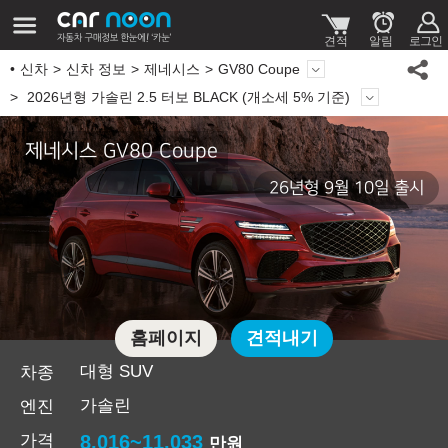
신차
신차 정보
제네시스
GV80 Coupe
2026년형 가솔린 2.5 터보 BLACK (개소세 5% 기준)
제네시스 GV80 Coupe
26년형 9월 10일 출시
홈페이지
견적내기
대형 SUV
차종
가솔린
엔진
가격
8,016~11,033
만원