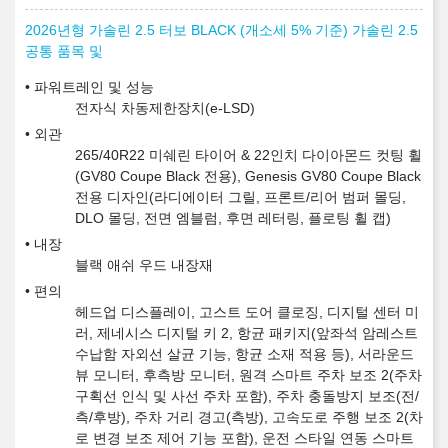
2026년형 가솔린 2.5 터보 BLACK (개소세 5% 기준) 가솔린 2.5
공통 품목 및
파워트레인 및 성능
전자식 차동제한장치(e-LSD)
외관
265/40R22 미쉐린 타이어 & 22인치 다이아몬드 컷팅 휠
(GV80 Coupe Black 전용), Genesis GV80 Coupe Black
전용 디자인(라디에이터 그릴, 프론트/리어 범퍼 몰딩,
DLO 몰딩, 전면 엠블럼, 후면 레터링, 플로팅 휠 캡)
내장
블랙 애쉬 우드 내장재
편의
헤드업 디스플레이, 고스트 도어 클로징, 디지털 센터 미
러, 제네시스 디지털 키 2, 항균 패키지(앞좌석 암레스트
수납함 자외선 살균 기능, 항균 소재 적용 등), 서라운드
뷰 모니터, 후측방 모니터, 원격 스마트 주차 보조 2(주차
구획선 인식 및 사선 주차 포함), 주차 충돌방지 보조(전/
측/후방), 주차 거리 경고(측방), 고속도로 주행 보조 2(차
로 변경 보조 제어 기능 포함), 운전 스타일 연동 스마트