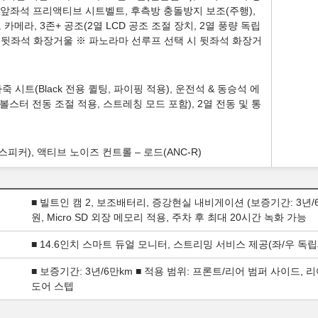
, 앞좌석 프리액티브 시트벨트, 후측방 충돌방지 보조(주행),
메라, 3존+ 공조(2열 LCD 공조 조절 장치, 2열 풍량 독립
, 뒷좌석 화장거울 ※ 파노라마 선루프 선택 시 뒷좌석 화장거
파 가죽 시트(Black 전용 퀼팅, 파이핑 적용), 운전석 & 동승석 에
볼스터 전동 조절 적용, 스트레칭 모드 포함), 2열 전동 및 통
커), 액티브 노이즈 컨트롤 – 로드(ANC-R)
■ 빌트인 캠 2, 보조배터리, 증강현실 내비게이션 (보증기간: 3년/
원, Micro SD 외장 메모리 적용, 주차 후 최대 20시간 녹화 가능
■ 14.6인치 스마트 듀얼 모니터, 스트리밍 서비스 제공(좌/우 독
■ 보증기간: 3년/6만km ■ 적용 범위: 프론트/리어 범퍼 사이드, 
도어 스텝