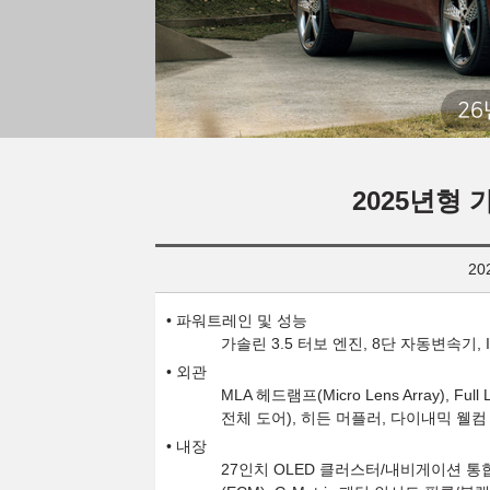
26
2025년형 
20
파워트레인 및 성능
가솔린 3.5 터보 엔진, 8단 자동변속기,
외관
MLA 헤드램프(Micro Lens Array),
전체 도어), 히든 머플러, 다이내믹 웰컴
내장
27인치 OLED 클러스터/내비게이션 통