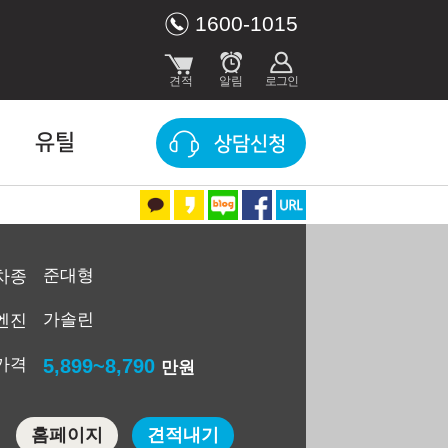
1600-1015
유틸
상담신청
준대형
차종
가솔린
엔진
가격
5,899~8,790
만원
홈페이지
견적내기