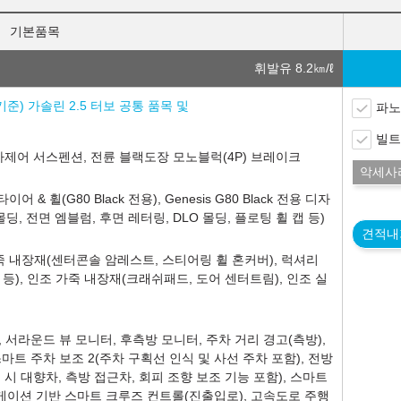
기본품목
휘발유 8.2
㎞/ℓ
 기준) 가솔린 2.5 터보 공통 품목 및
파노
빌트
 전자제어 서스펜션, 전륜 블랙도장 모노블럭(4P) 브레이크
악세사
타이어 & 휠(G80 Black 전용), Genesis G80 Black 전용 디자
, 전면 엠블럼, 후면 레터링, DLO 몰딩, 플로팅 휠 캡 등)
견적내
죽 내장재(센터콘솔 암레스트, 스티어링 휠 혼커버), 럭셔리
등), 인조 가죽 내장재(크래쉬패드, 도어 센터트림), 인조 실
 서라운드 뷰 모니터, 후측방 모니터, 주차 거리 경고(측방),
스마트 주차 보조 2(주차 구획선 인식 및 사선 주차 포함), 전방
 시 대향차, 측방 접근차, 회피 조향 보조 기능 포함), 스마트
게이션 기반 스마트 크루즈 컨트롤(진출입로), 고속도로 주행