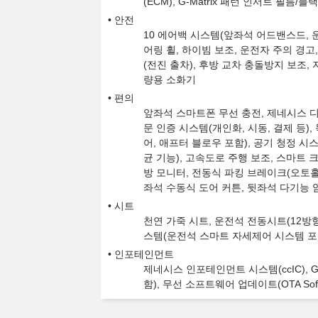
(ECM), G-Matrix 패턴 인서트 필
안전
10 에어백 시스템(앞좌석 어드밴스드, 운
어링 휠, 하이빔 보조, 운전자 주의 경고
(전진 출차), 후방 교차 충돌방지 보조,
량용 소화기
편의
앞좌석 스마트폰 무선 충전, 제네시스 디지
문 인증 시스템(개인화, 시동, 결제 등)
어, 애프터 블로우 포함), 공기 청정 시
균 기능), 고속도로 주행 보조, 스마트 크
방 모니터, 전동식 파킹 브레이크(오토홀드
좌석 수동식 도어 커튼, 뒷좌석 다기능
시트
천연 가죽 시트, 운전석 전동시트(12방
스템(운전석 스마트 자세제어 시스템 포함
인포테인먼트
제네시스 인포테인먼트 시스템(ccIC), Ge
함), 무선 소프트웨어 업데이트(OTA Sof