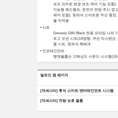
보조 2(차로 변경 보조 제어 기능 포함)
지능형 헤드램프, 운전자 전방 주시 경고 카
제어 포함), 뒷좌석 스마트폰 무선 충전
울 미적용
시트
Genesis G80 Black 전용 프라임 나
르고 모션 시트(18방향, 쿠션 익스텐션, 
풍 시트, 뒷좌석 목베개
인포테인먼트
뱅앤올룹슨 고해상도 사운드 시스템(18스피
빌트인 캠 패키지
[악세사리] 후석 스마트 엔터테인먼트 시스템
[악세사리] 차량 보호 필름