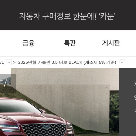
금융
특판
게시판
/L
2025년형 가솔린 3.5 터보 BLACK (개소세 5% 기준)
F/L