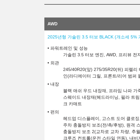
AWD
2025년형 가솔린 3.5 터보 BLACK (개소세 5%
파워트레인 및 성능
가솔린 3.5 터보 엔진, AWD, 프리뷰
외관
245/40R20(앞) 275/35R20(뒤) 피렐리 
인(라디에이터 그릴, 프론트/리어 범퍼 몰딩
내장
블랙 애쉬 우드 내장재, 프라임 나파 가
스웨이드 내장재(헤드라이닝, 필라 트림 
크 카매트
편의
헤드업 디스플레이, 고스트 도어 클로징,
주차 충돌방지 보조(전/측/후방), 원격 
충돌방지 보조 2(교차로 교차 차량, 추월
크루즈 컨트롤(운전 스타일 연동), 내비