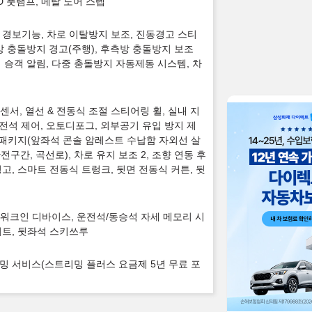
ED 풋램프, 메탈 도어 스텝
동 경보기능, 차로 이탈방지 보조, 진동경고 스티
측방 충돌방지 경고(주행), 후측방 충돌방지 보조
석 승객 알림, 다중 충돌방지 자동제동 시스템, 차
센서, 열선 & 전동식 조절 스티어링 휠, 실내 지
 전석 제어, 오토디포그, 외부공기 유입 방지 제
균 패키지(앞좌석 콘솔 암레스트 수납함 자외선 살
전구간, 곡선로), 차로 유지 보조 2, 조향 연동 후
고, 스마트 전동식 트렁크, 뒷면 전동식 커튼, 뒷
석 워크인 디바이스, 운전석/동승석 자세 메모리 시
시트, 뒷좌석 스키쓰루
 스트리밍 서비스(스트리밍 플러스 요금제 5년 무료 포