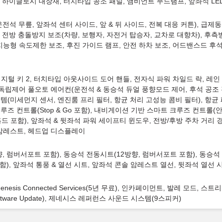
름/블랙 하이글로시 내장재, 터치타입 공조 패널, 앰비언트 무드램프, 앞좌석 L
전석 무릎, 앞좌석 센터 사이드, 앞 & 뒤 사이드, 전복 대응 커튼), 급제
, 전방 충돌방지 보조(차량, 보행자, 자전거 탑승자, 교차로 대향차), 후
 지능형 속도제한 보조, 후진 가이드 램프, 안전 하차 보조, 어드밴스드 후
털 키 2, 터치타입 아웃사이드 도어 핸들, 전자식 파워 차일드 락, 레인 
, 독립제어 풀오토 에어컨(운전석 & 동승석 듀얼 풍향모드 제어, 후석 공조
스템(미세먼지 센서, 엔진룸 프리 필터, 항균 처리 고성능 콤비 필터), 항
루즈 컨트롤(Stop & Go 포함), 내비게이션 기반 스마트 크루즈 컨트롤(안
 포함), 앞좌석 & 뒷좌석 파워 세이프티 윈도우, 전방/후방 주차 거리 경
 암레스트, 헤드업 디스플레이
향, 럼버서포트 포함), 동승석 전동시트(12방향, 럼버서포트 포함), 동승
), 앞좌석 통풍 & 열선 시트, 앞좌석 콘솔 암레스트 열선, 뒷좌석 열선 
nesis Connected Services(5년 무료), 인카페이먼트, 발레 모드,
tware Update), 제네시스 레퍼런스 사운드 시스템(9스피커)