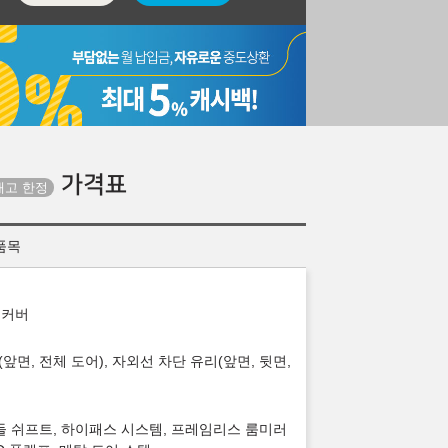
가격표
 품목
 커버
 유리(앞면, 전체 도어), 자외선 차단 유리(앞면, 뒷면,
패들 쉬프트, 하이패스 시스템, 프레임리스 룸미러