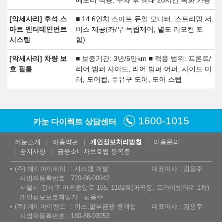
메모리 적용, 주차 후 최대 20시간 녹화 가능
[악세사리] 후석 스
■ 14.6인치 스마트 듀얼 모니터, 스트리밍 서
마트 엔터테인먼트
비스 제공(좌/우 독립제어, 별도 리모컨 포
시스템
함)
[악세사리] 차량 보
■ 보증기간: 3년/6만km ■ 적용 범위: 프론트/
호 필름
리어 범퍼 사이드, 리어 범퍼 어퍼, 사이드 미
러, 도어컵, 주유구 도어, 도어 스텝
1600-1015
카눈 다이렉트 상담센터
카눈소개
이용약관
개인정보처리방침
이용문의
공지사항
금융소비자보호법 등록증
(주) 에이아이씨티
시스템 개발
대표이사 : 김용주
사업자등록번호 : 720-86-00942
서울시 강서구 마곡중앙로 165, 1102호(마곡동, 프라이빗타워 1차)
개인정보보호책임자 : 김용주
(주) 에이아이밴드
리스,할부금융 중개업
대표이사 : 김용주
사업자등록번호 : 180-88-03053