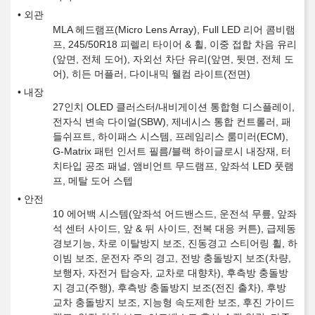
외관
MLA 헤드램프(Micro Lens Array), Full LED 리어 콤비램
프, 245/50R18 피렐리 타이어 & 휠, 이중 접합 차음 유리
(앞면, 전체 도어), 자외선 차단 유리(앞면, 뒷면, 전체 도
어), 히든 머플러, 다이내믹 웰컴 라이트(전면)
내장
27인치 OLED 클러스터/내비게이션 통합형 디스플레이,
전자식 변속 다이얼(SBW), 제네시스 통합 컨트롤러, 패
들쉬프트, 하이패스 시스템, 프레임리스 룸미러(ECM),
G-Matrix 패턴 인서트 필름/블랙 하이글로시 내장재, 터
치타입 공조 패널, 앰비언트 무드램프, 앞좌석 LED 풋램
프, 메탈 도어 스텝
안전
10 에어백 시스템(앞좌석 어드밴스드, 운전석 무릎, 앞좌
석 센터 사이드, 앞 & 뒤 사이드, 전복 대응 커튼), 급제동
경보기능, 차로 이탈방지 보조, 진동경고 스티어링 휠, 하
이빔 보조, 운전자 주의 경고, 전방 충돌방지 보조(차량,
보행자, 자전거 탑승자, 교차로 대향차), 후측방 충돌방
지 경고(주행), 후측방 충돌방지 보조(전진 출차), 후방
교차 충돌방지 보조, 지능형 속도제한 보조, 후진 가이드