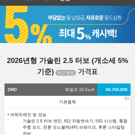
2026년형 가솔린 2.5 터보 (개소세 5%
기준)
가격표
2WD
휘발유 10.5
㎞/ℓ
60,700,000
(개소세 30% 인하
전)
파워트레인 및 성능
가솔린 2.5 터보 엔진, 8단 자동변속기, ISG 시스템, 통합
주행 모드, 전륜 모노블럭(4P) 브레이크, 후륜 스타일링
커버