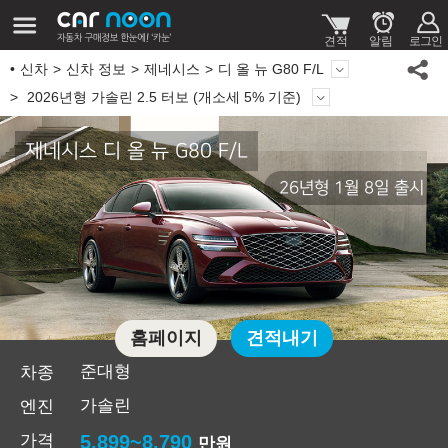
신차
신차 정보
제네시스
디 올 뉴 G80 F/L
2026년형 가솔린 2.5 터보 (개소세 5% 기준)
제네시스 디 올 뉴 G80 F/L
26년형 1월 8일 출시
홈페이지
견적내기
준대형
차종
가솔린
엔진
가격
5,899~8,790
만원