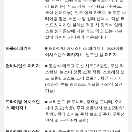
휠, 럭셔리 스웨이드 내장재(헤드라이닝, 필
라 트림 등), 인조 가죽 내장재(크래쉬패드,
도어 센터트림), 인조 실크 카매트 ※ 투톤 스
티어링 휠은 투톤 내장 컬러 선택 시 적용 ※
스포츠 디자인 셀렉션 적용 시 뒷좌석 암레
스트 센터콘솔에 카본 레드 믹스 또는 카본
실버 와이어 가니쉬가 적용됩니다.
파퓰러 패키지
■ 드라이빙 어시스턴스 패키지Ⅰ, 드라이빙
어시스턴스 패키지Ⅱ, 빌트인 캠 패키지
컨비니언스 패키지
■ 동승석 에르고 모션 시트(18방향, 쿠션 익
스텐션, 볼스터 전동 조절 적용, 스트레칭 모
드 포함), 고스트 도어 클로징, 항균 패키지
(앞좌석 콘솔 암레스트 수납함 자외선 살균
기능)
드라이빙 어시스턴
■ 서라운드 뷰 모니터, 후측방 모니터, 주차
스 패키지Ⅰ
거리 경고(측방), 주차 충돌방지 보조(전/측/
후방), 원격 스마트 주차 보조 2(주차 구획선
인식 및 사선 주차 포함)
드라이빙 어시스턴
■ 전방 충돌방지 보조 2(교차로 교차 차량,