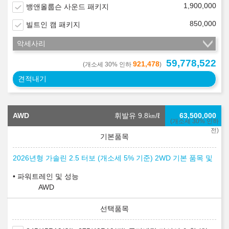
1,900,000
뱅앤올룹슨 사운드 패키지
850,000
빌트인 캠 패키지
악세사리
59,778,522
921,478
(개소세 30% 인하
)
견적내기
AWD
휘발유 9.8
㎞/ℓ
63,500,000
(개소세 30% 인하
전)
2026년형 가솔린 2.5 터보 (개소세 5% 기준) 2WD 기본 품목 및
파워트레인 및 성능
AWD