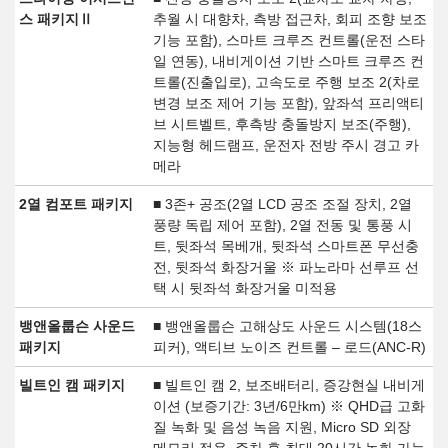
스 패키지Ⅱ
추월 시 대향차, 측방 접근차, 회피 조향 보조
기능 포함), 스마트 크루즈 컨트롤(운전 스타
일 연동), 내비게이션 기반 스마트 크루즈 컨
트롤(진출입로), 고속도로 주행 보조 2(차로
변경 보조 제어 기능 포함), 앞좌석 프리액티
브 시트벨트, 후측방 충돌방지 보조(주행),
지능형 헤드램프, 운전자 전방 주시 경고 카
메라
2열 컴포트 패키지
■ 3존+ 공조(2열 LCD 공조 조절 장치, 2열
풍량 독립 제어 포함), 2열 전동 및 통풍 시
트, 뒷좌석 목베개, 뒷좌석 스마트폰 무선충
전, 뒷좌석 화장거울 ※ 파노라마 선루프 선
택 시 뒷좌석 화장거울 미적용
뱅앤올룹슨 사운드
■ 뱅앤올룹슨 고해상도 사운드 시스템(18스
패키지
피커), 액티브 노이즈 컨트롤 – 로드(ANC-R)
빌트인 캠 패키지
■ 빌트인 캠 2, 보조배터리, 증강현실 내비게
이션 (보증기간: 3년/6만km) ※ QHD급 고화
질 녹화 및 음성 녹음 지원, Micro SD 외장