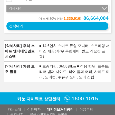
악세사리
86,664,084
1,335,916
(개소세 30% 인하
)
견적내기
[악세사리] 후석 스
■ 14.6인치 스마트 듀얼 모니터, 스트리밍 서
마트 엔터테인먼트
비스 제공(좌/우 독립제어, 별도 리모컨 포
시스템
함)
[악세사리] 차량 보
■ 보증기간: 3년/6만km ■ 적용 범위: 프론트/
호 필름
리어 범퍼 사이드, 리어 범퍼 어퍼, 사이드 미
러, 도어컵, 주유구 도어, 도어 스텝
1600-1015
카눈 다이렉트 상담센터
카눈소개
이용약관
개인정보처리방침
이용문의
공지사항
금융소비자보호법 등록증