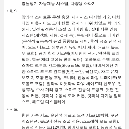
충돌방지 자동제동 시스템, 차량용 소화기
편의
앞좌석 스마트폰 무선 충전, 제네시스 디지털 키 2, 터치
타입 아웃사이드 도어 핸들, 전자식 파워 차일드 락, 레인
센서, 열선 & 전동식 조절 스티어링 휠, 실내 지문 인증
시스템(개인화, 시동, 결제 등), 독립제어 풀오토 에어컨
(운전석 & 동승석 듀얼 풍향모드 제어, 후석 공조 전석 제
어, 오토 디포그, 외부공기 유입 방지 제어, 애프터 블로
우 포함), 공기 청정 시스템(미세먼지 센서, 엔진룸 프리
필터, 항균 처리 고성능 콤비 필터), 고속도로 주행 보조,
스마트 크루즈 컨트롤(Stop & Go 포함), 내비게이션 기
반 스마트 크루즈 컨트롤(안전구간, 곡선로), 차로 유지
보조 2, 조향 연동 후방 모니터, 전동식 파킹 브레이크(오
토홀드 포함), 앞좌석 & 뒷좌석 파워 세이프티 윈도우, 전
방/후방 주차 거리 경고, 스마트 전동식 트렁크, 뒷면 전
동식 커튼, 뒷좌석 수동식 도어 커튼, 뒷좌석 다기능 암레
스트, 헤드업 디스플레이
시트
천연 가죽 시트, 운전석 에르고 모션 시트(18방향, 쿠션
익스텐션, 볼스터 전동 조절 적용, 스트레칭 모드 포함),
동승석 전동시트(12방향, 럼버서포트 포함), 동승석 워크