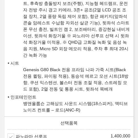
트, 후측방 충돌방지 보조(주행), 지능형 헤드램프, 운전
자 전방 주시 경고 카메라, 3존+ 공조(2열 LCD 공조 조
절 장치, 2열 풍량 독립 제어 포함), 항균 패키지(앞좌석
콘솔 암레스트 수납함 자외선 살균 기능), 뒷좌석 스마트
폰 무선 충전, 빌트인 캠 2, 보조배터리, 증강현실 내비게
이션, 뒷좌석 화장거울 ※ 파노라마 선루프 선택 시 뒷좌
석 화장거울 미적용, ※ QHD급 고화질 녹화 및 음성 녹
음 지원, Micro SD 외장 메모리 적용, 주차 후 최대 20시
간 녹화 가능
시트
Genesis G80 Black 전용 프라임 나파 가죽 시트(Black
전용 퀼팅, 파이핑 적용), 동승석 에르고 모션 시트(18방
향, 쿠션 익스텐션, 볼스터 전동 조절 적용, 스트레칭 모
드 포함), 2열 전동 및 통풍 시트, 뒷좌석 목베개
인포테인먼트
뱅앤올룹슨 고해상도 사운드 시스템(18스피커), 액티브
노이즈 컨트롤 – 로드(ANC-R)
1,400,000
파노라마 선루프