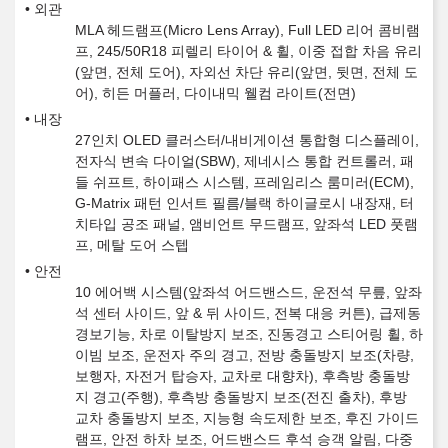
외관
MLA 헤드램프(Micro Lens Array), Full LED 리어 콤비램
프, 245/50R18 피렐리 타이어 & 휠, 이중 접합 차음 유리
(앞면, 전체 도어), 자외선 차단 유리(앞면, 뒷면, 전체 도
어), 히든 머플러, 다이내믹 웰컴 라이트(전면)
내장
27인치 OLED 클러스터/내비게이션 통합형 디스플레이,
전자식 변속 다이얼(SBW), 제네시스 통합 컨트롤러, 패
들 쉬프트, 하이패스 시스템, 프레임리스 룸미러(ECM),
G-Matrix 패턴 인서트 필름/블랙 하이글로시 내장재, 터
치타입 공조 패널, 앰비언트 무드램프, 앞좌석 LED 풋램
프, 메탈 도어 스텝
안전
10 에어백 시스템(앞좌석 어드밴스드, 운전석 무릎, 앞좌
석 센터 사이드, 앞 & 뒤 사이드, 전복 대응 커튼), 급제동
경보기능, 차로 이탈방지 보조, 진동경고 스티어링 휠, 하
이빔 보조, 운전자 주의 경고, 전방 충돌방지 보조(차량,
보행자, 자전거 탑승자, 교차로 대향차), 후측방 충돌방
지 경고(주행), 후측방 충돌방지 보조(전진 출차), 후방
교차 충돌방지 보조, 지능형 속도제한 보조, 후진 가이드
램프, 안전 하차 보조, 어드밴스드 후석 승객 알림, 다중