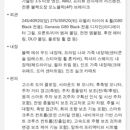
가솔린 3.5 터보 엔진, AWD, 프리뷰 전자제어 서스펜션,
전륜 블랙도장 모노블럭(4P) 브레이크
외관
245/40R20(앞) 275/35R20(뒤) 피렐리 타이어 & 휠(G80
Black 전용), Genesis G80 Black 전용 디자인(라디에이
터 그릴, 프론트/리어 범퍼 몰딩, 전면 엠블럼, 후면 레터
링, DLO 몰딩, 플로팅 휠 캡 등)
내장
블랙 애쉬 우드 내장재, 프라임 나파 가죽 내장재(센터콘
솔 암레스트, 스티어링 휠 혼커버), 럭셔리 스웨이드 내
장재(헤드라이닝, 필라 트림 등), 인조 가죽 내장재(크래
쉬패드, 도어 센터트림), 인조 실크 카매트
편의
고스트 도어 클로징, 서라운드 뷰 모니터, 후측방 모니터,
주차 거리 경고(측방), 주차 충돌방지 보조(전/측/후방),
원격 스마트 주차 보조 2(주차 구획선 인식 및 사선 주차
포함), 전방 충돌방지 보조 2(교차로 교차 차량, 추월 시
대향차, 측방 접근차, 회피 조향 보조 기능 포함), 스마트
크루즈 컨트롤(운전 스타일 연동), 내비게이션 기반 스마
트 크루즈 컨트롤(진출입로), 고속도로 주행 보조 2(차로
변경 보조 제어 기능 포함), 앞좌석 프리액티브 시트벨