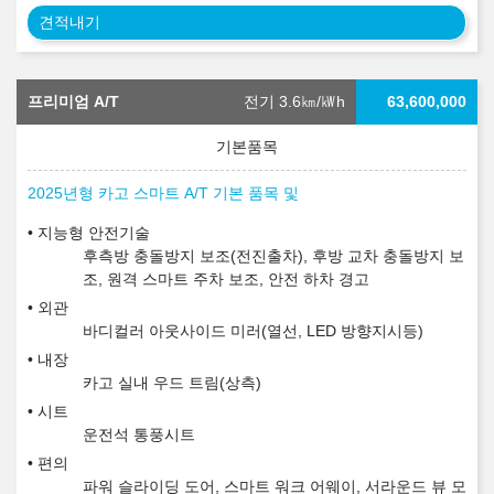
견적내기
프리미엄 A/T
전기 3.6
㎞/㎾h
63,600,000
2025년형 카고 스마트 A/T 기본 품목 및
지능형 안전기술
후측방 충돌방지 보조(전진출차), 후방 교차 충돌방지 보
조, 원격 스마트 주차 보조, 안전 하차 경고
외관
바디컬러 아웃사이드 미러(열선, LED 방향지시등)
내장
카고 실내 우드 트림(상측)
시트
운전석 통풍시트
편의
파워 슬라이딩 도어, 스마트 워크 어웨이, 서라운드 뷰 모