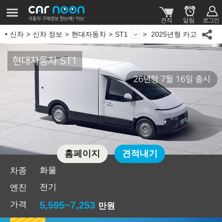
신차
신차 정보
현대자동차
ST1
2025년형 카고
현대자동차 ST1
26년형 7월 16일 출시
홈페이지
견적내기
화물
차종
전기
엔진
가격
5,595~7,253
만원