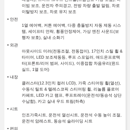
이빔 보조, 운전자 주의경고, 전방 차량 출발 알림, 차로
이탈방지 보조, 차로 유지 보조
안전
1열 에어백, 커튼 에어백, 다중 충돌방지 자동 제동 시스
템, 세이프티 언락, 횡풍안정제어, 가상 엔진 사운드(보
행자 보호), 실내 소화기
외관
아웃사이드 미러(전동조절, 전동접이), 17인치 스틸 휠 &
타이어, LED 보조제동등, 루프 스포일러, 애드온프로텍
터(프론트/리어 범퍼, 사이드), 이중접합 차음유리(윈드
실드, 1열 도어)
내장
클러스터(12.3인치 컬러 LCD), 가죽 스티어링 휠(열선),
수동식 틸트 & 텔레스코픽 스티어링 휠, 리놀륨 플로어
카페트, LED 카고 램프, 루프트레이(운전석/동승석 상단
수납함), 카고 실내 우드 트림(하측)
시트
인조가죽시트, 운전석 열선시트, 운전석 수동 높이 조절,
운전석 암레스트, 동승석 슬라이딩 시트
편의