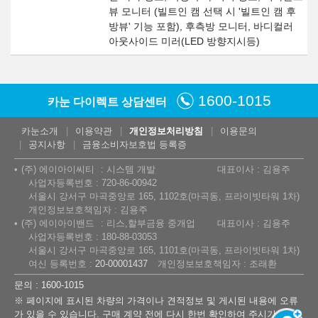
뷰 모니터 (빌트인 캠 선택 시 '빌트인 캠 후
방뷰' 기능 포함), 후측방 모니터, 바디컬러
아웃사이드 미러(LED 방향지시등)
1600-1015
카눈 다이렉트 상담센터
카눈소개
이용약관
개인정보처리방침
이용문의
공지사항
금융소비자보호법 등록증
(주) 에이아이씨티
시스템 개발
대표이사 : 김용주
사업자등록번호 : 720-86-00942
서울시 강서구 마곡중앙로 165, 1102호(마곡동, 프라이빗타워 1차)
개인정보보호책임자 : 김용주
(주) 에이아이밴드
리스,할부금융 중개업
대표이사 : 김용주
사업자등록번호 : 180-88-03053
서울시 강서구 마곡중앙로 165, 1101호(마곡동, 프라이빗타워 1차)
여신 등록번호 :
20-00001437
개인정보보호책임자 : 조래환
문의 : 1600-1015
※ 페이지에 표시된 차량의 가격이나 견적정보 및 게시된 내용에 오류
가 있을 수 있습니다. 구매 계약 전에 다시 한번 확인하여 주시기 바랍