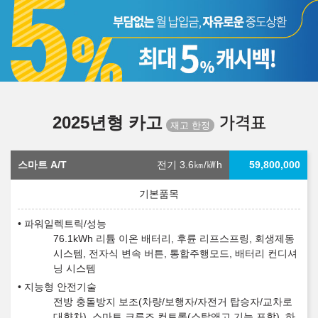
2025년형 카고
가격표
스마트 A/T
전기 3.6
㎞/㎾h
59,800,000
파워일렉트릭/성능
76.1kWh 리튬 이온 배터리, 후륜 리프스프링, 회생제동
시스템, 전자식 변속 버튼, 통합주행모드, 배터리 컨디셔
닝 시스템
지능형 안전기술
전방 충돌방지 보조(차량/보행자/자전거 탑승자/교차로
대향차), 스마트 크루즈 컨트롤(스탑앤고 기능 포함), 하