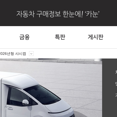
금융
특판
게시판
2026년형 샤시캡