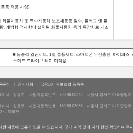
동등 적용 사양)
하 화물자동차 및 특수자동차 보조제동등 필수, 플러그 앤 플
함, 개방형 적재함이 설치된 화물자동차 등의 특장차로 개조
■ 동승석 열선시트, 1열 통풍시트, 스마트폰 무선충전, 하이패스,
스마트 드라이브 레디 미적용
용문의
공지사항
금융소비자보호법 등록증
표이사 : 김용주
사업자등록번호 : 720-86-00942
서울시 강서구 마곡중앙로 16
표이사 : 김용주
사업자등록번호 : 180-88-03053
서울시 강서구 마곡중앙로 16
 : 조래환
된 내용에 오류가 있을 수 있습니다. 구매 계약 전에 다시 한번 확인하여 주