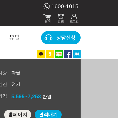
1600-1015
유틸
상담신청
화물
차종
전기
엔진
가격
5,595~7,253
만원
홈페이지
견적내기