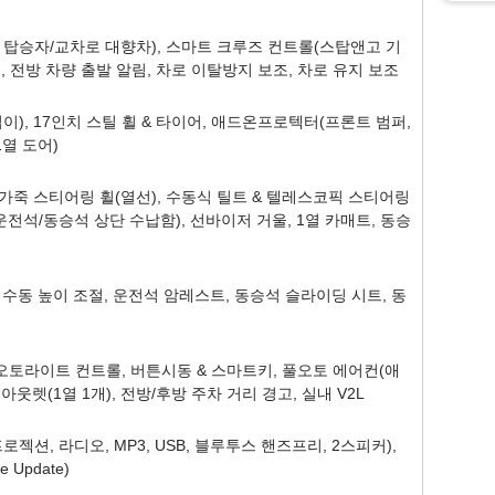
 탑승자/교차로 대향차), 스마트 크루즈 컨트롤(스탑앤고 기
고, 전방 차량 출발 알림, 차로 이탈방지 보조, 차로 유지 보조
), 17인치 스틸 휠 & 타이어, 애드온프로텍터(프론트 범퍼,
열 도어)
), 가죽 스티어링 휠(열선), 수동식 틸트 & 텔레스코픽 스티어링
전석/동승석 상단 수납함), 선바이저 거울, 1열 카매트, 동승
수동 높이 조절, 운전석 암레스트, 동승석 슬라이딩 시트, 동
오토라이트 컨트롤, 버튼시동 & 스마트키, 풀오토 에어컨(애
아웃렛(1열 1개), 전방/후방 주차 거리 경고, 실내 V2L
프로젝션, 라디오, MP3, USB, 블루투스 핸즈프리, 2스피커),
Update)