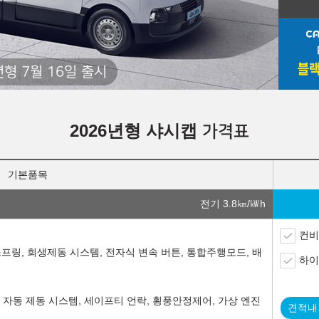
년형 7월 16일 출시
2026년형 샤시캡
가격표
기본품목
전기 3.8
㎞/㎾h
컨비
프스프링, 회생제동 시스템, 전자식 변속 버튼, 통합주행모드, 배
하이
지 자동 제동 시스템, 세이프티 언락, 횡풍안정제어, 가상 엔진
견적내