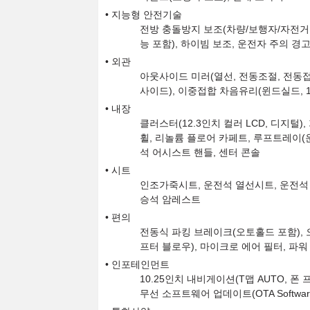
지능형 안전기술
전방 충돌방지 보조(차량/보행자/자전거
능 포함), 하이빔 보조, 운전자 주의 경
외관
아웃사이드 미러(열선, 전동조절, 전동접이
사이드), 이중접합 차음유리(윈드실드, 1
내장
클러스터(12.3인치 컬러 LCD, 디지털
휠, 리놀륨 플로어 카페트, 루프트레이(운
석 어시스트 핸들, 센터 콘솔
시트
인조가죽시트, 운전석 열선시트, 운전석 
승석 암레스트
편의
전동식 파킹 브레이크(오토홀드 포함), 
프터 블로우), 마이크로 에어 필터, 파워 
인포테인먼트
10.25인치 내비게이션(T맵 AUTO, 폰 
무선 소프트웨어 업데이트(OTA Software 