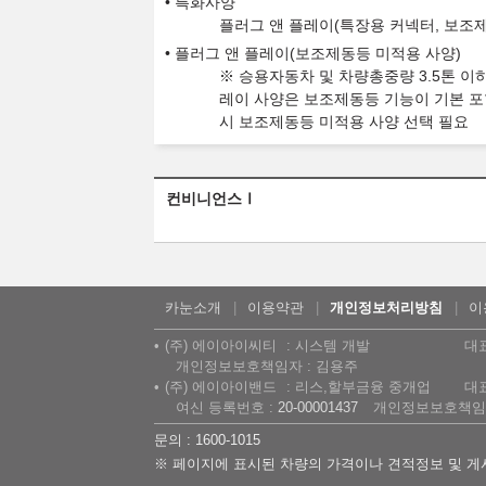
특화사양
플러그 앤 플레이(특장용 커넥터, 보조제
플러그 앤 플레이(보조제동등 미적용 사양)
※ 승용자동차 및 차량총중량 3.5톤 이
레이 사양은 보조제동등 기능이 기본 포
시 보조제동등 미적용 사양 선택 필요
컨비니언스Ⅰ
카눈소개
이용약관
개인정보처리방침
이
(주) 에이아이씨티
시스템 개발
대
개인정보보호책임자 : 김용주
(주) 에이아이밴드
리스,할부금융 중개업
대
여신 등록번호 :
20-00001437
개인정보보호책임자
문의 : 1600-1015
※ 페이지에 표시된 차량의 가격이나 견적정보 및 게시