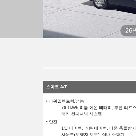
26
스마트 A/T
파워일렉트릭/성능
76.1kWh 리튬 이온 배터리, 후륜 리
터리 컨디셔닝 시스템
안전
1열 에어백, 커튼 에어백, 다중 충돌방
사운드(보행자 보호), 실내 소화기