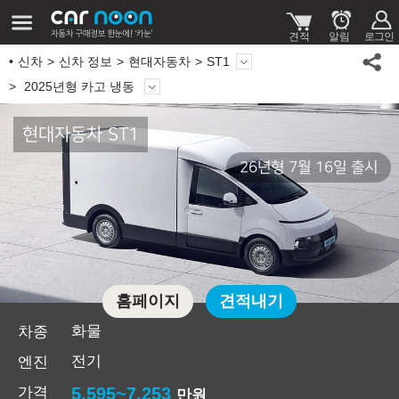
신차
신차 정보
현대자동차
ST1
2025년형 카고 냉동
현대자동차 ST1
26년형 7월 16일 출시
홈페이지
견적내기
화물
차종
전기
엔진
가격
5,595~7,253
만원