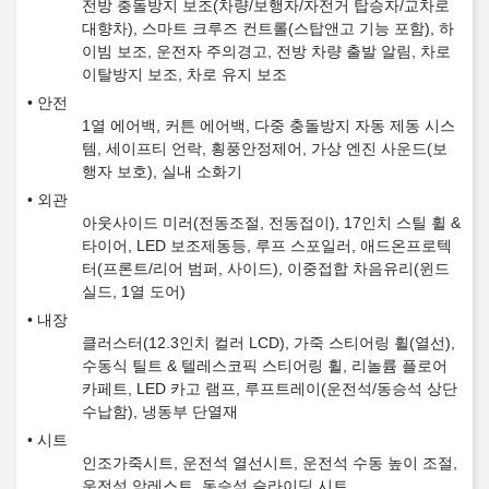
전방 충돌방지 보조(차량/보행자/자전거 탑승자/교차로
대향차), 스마트 크루즈 컨트롤(스탑앤고 기능 포함), 하
이빔 보조, 운전자 주의경고, 전방 차량 출발 알림, 차로
이탈방지 보조, 차로 유지 보조
안전
1열 에어백, 커튼 에어백, 다중 충돌방지 자동 제동 시스
템, 세이프티 언락, 횡풍안정제어, 가상 엔진 사운드(보
행자 보호), 실내 소화기
외관
아웃사이드 미러(전동조절, 전동접이), 17인치 스틸 휠 &
타이어, LED 보조제동등, 루프 스포일러, 애드온프로텍
터(프론트/리어 범퍼, 사이드), 이중접합 차음유리(윈드
실드, 1열 도어)
내장
클러스터(12.3인치 컬러 LCD), 가죽 스티어링 휠(열선),
수동식 틸트 & 텔레스코픽 스티어링 휠, 리놀륨 플로어
카페트, LED 카고 램프, 루프트레이(운전석/동승석 상단
수납함), 냉동부 단열재
시트
인조가죽시트, 운전석 열선시트, 운전석 수동 높이 조절,
운전석 암레스트, 동승석 슬라이딩 시트