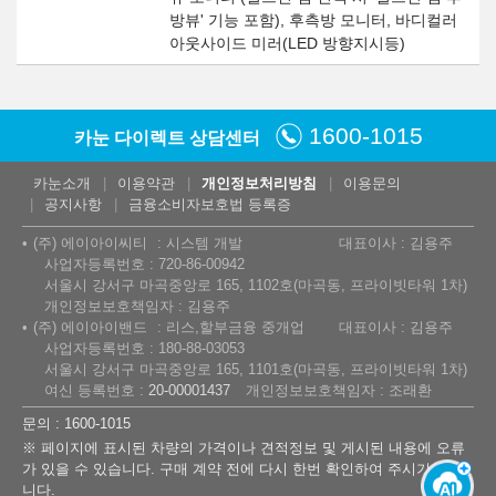
방뷰' 기능 포함), 후측방 모니터, 바디컬러
아웃사이드 미러(LED 방향지시등)
1600-1015
카눈 다이렉트 상담센터
카눈소개
이용약관
개인정보처리방침
이용문의
공지사항
금융소비자보호법 등록증
(주) 에이아이씨티
시스템 개발
대표이사 : 김용주
사업자등록번호 : 720-86-00942
서울시 강서구 마곡중앙로 165, 1102호(마곡동, 프라이빗타워 1차)
개인정보보호책임자 : 김용주
(주) 에이아이밴드
리스,할부금융 중개업
대표이사 : 김용주
사업자등록번호 : 180-88-03053
서울시 강서구 마곡중앙로 165, 1101호(마곡동, 프라이빗타워 1차)
여신 등록번호 :
20-00001437
개인정보보호책임자 : 조래환
문의 : 1600-1015
※ 페이지에 표시된 차량의 가격이나 견적정보 및 게시된 내용에 오류
가 있을 수 있습니다. 구매 계약 전에 다시 한번 확인하여 주시기 바랍
니다.