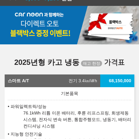
2025년형 카고 냉동
가격표
스마트 A/T
전기 3.4
㎞/㎾h
68,150,000
파워일렉트릭/성능
76.1kWh 리튬 이온 배터리, 후륜 리프스프링, 회생제동
시스템, 전자식 변속 버튼, 통합주행모드, 냉동기, 배터리
컨디셔닝 시스템
지능형 안전기술