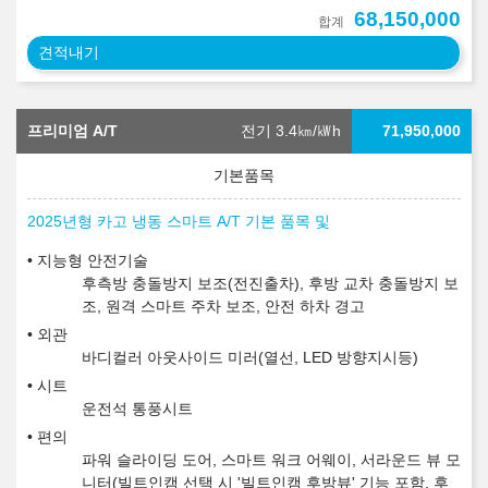
68,150,000
합계
견적내기
프리미엄 A/T
전기 3.4
㎞/㎾h
71,950,000
2025년형 카고 냉동 스마트 A/T 기본 품목 및
지능형 안전기술
후측방 충돌방지 보조(전진출차), 후방 교차 충돌방지 보
조, 원격 스마트 주차 보조, 안전 하차 경고
외관
바디컬러 아웃사이드 미러(열선, LED 방향지시등)
시트
운전석 통풍시트
편의
파워 슬라이딩 도어, 스마트 워크 어웨이, 서라운드 뷰 모
니터(빌트인캠 선택 시 '빌트인캠 후방뷰' 기능 포함, 후