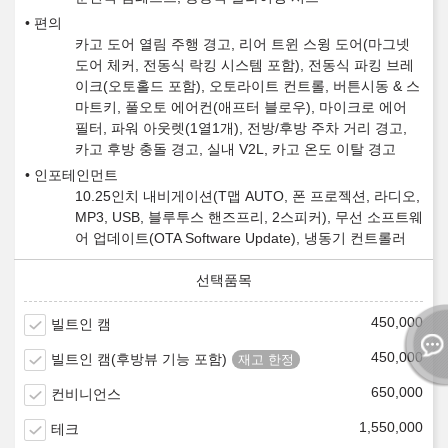
편의
카고 도어 열림 주행 경고, 리어 트윈 스윙 도어(마그넷
도어 체커, 전동식 락킹 시스템 포함), 전동식 파킹 브레
이크(오토홀드 포함), 오토라이트 컨트롤, 버튼시동 & 스
마트키, 풀오토 에어컨(애프터 블로우), 마이크로 에어
필터, 파워 아웃렛(1열1개), 전방/후방 주차 거리 경고,
카고 후방 충돌 경고, 실내 V2L, 카고 온도 이탈 경고
인포테인먼트
10.25인치 내비게이션(T맵 AUTO, 폰 프로젝션, 라디오,
MP3, USB, 블루투스 핸즈프리, 2스피커), 무선 소프트웨
어 업데이트(OTA Software Update), 냉동기 컨트롤러
450,000
빌트인 캠
450,000
빌트인 캠(후방뷰 기능 포함)
650,000
컨비니언스
1,550,000
테크