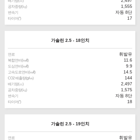
2,497
배기량(㏄)
1,555
공차중량(㎏)
자동 8단
변속기
17
타이어(″)
가솔린 2.5 - 18인치
휘발유
연료
11.6
복합연비(㎞/ℓ)
9.9
도심연비(㎞/ℓ)
14.5
고속도로연비(㎞/ℓ)
144
CO2 배출량(g/㎞)
2,497
배기량(㏄)
1,575
공차중량(㎏)
자동 8단
변속기
18
타이어(″)
가솔린 2.5 - 19인치
휘발유
연료