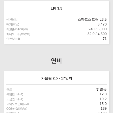
LPI 3.5
스마트스트림 L3.5
엔진형식
3,470
배기량(㏄)
240 / 6,000
최고출력(PS/rpm)
32.0 / 4,500
최대토크(㎏f.m/rpm)
71
연료탱크(ℓ)
연비
가솔린 2.5 - 17인치
휘발유
연료
12.0
복합연비(㎞/ℓ)
10.2
도심연비(㎞/ℓ)
15.0
고속도로연비(㎞/ℓ)
139
CO2 배출량(g/㎞)