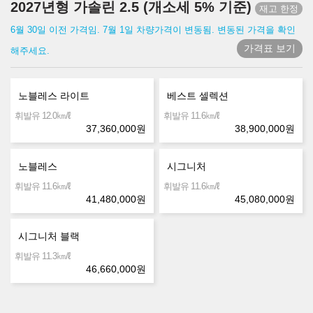
2027년형 가솔린 2.5 (개소세 5% 기준)
6월 30일 이전 가격임. 7월 1일 차량가격이 변동됨. 변동된 가격을 확인
가격표 보기
해주세요.
노블레스 라이트
베스트 셀렉션
㎞/ℓ
㎞/ℓ
휘발유 12.0
휘발유 11.6
37,360,000
원
38,900,000
원
노블레스
시그니처
㎞/ℓ
㎞/ℓ
휘발유 11.6
휘발유 11.6
41,480,000
원
45,080,000
원
시그니처 블랙
㎞/ℓ
휘발유 11.3
46,660,000
원