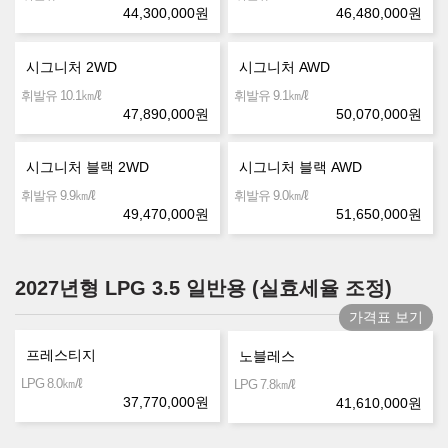
44,300,000
원
46,480,000
원
시그니처 2WD
시그니처 AWD
㎞/ℓ
㎞/ℓ
휘발유 10.1
휘발유 9.1
47,890,000
원
50,070,000
원
시그니처 블랙 2WD
시그니처 블랙 AWD
㎞/ℓ
㎞/ℓ
휘발유 9.9
휘발유 9.0
49,470,000
원
51,650,000
원
2027년형 LPG 3.5 일반용 (실효세율 조정)
가격표 보기
프레스티지
노블레스
㎞/ℓ
LPG 8.0
㎞/ℓ
LPG 7.8
37,770,000
원
41,610,000
원