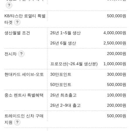
K8/타스만 로열티 특별
500,000
원
타겟
생산월별 조건
26년 1~5월 생산
4,000,000
원
26년 6월 생산
2,500,000
원
200,000
원
전시차
프로모션(~26.4월 생산분)
1,000,000
원
현대카드 세이브-오토
30만포인트
300,000
원
50만포인트
500,000
원
중소 렌트사 특별혜택
26년 최초출고
100,000
원
26년 2~9대 출고
200,000
원
트레이드인 신차 구매
500,000
원
지원