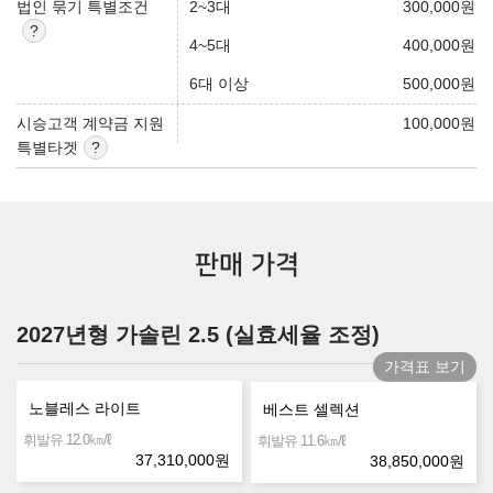
법인 묶기 특별조건
2~3대
300,000
원
4~5대
400,000
원
6대 이상
500,000
원
시승고객 계약금 지원
100,000
원
특별타겟
판매 가격
2027년형 가솔린 2.5 (실효세율 조정)
가격표 보기
노블레스 라이트
베스트 셀렉션
㎞/ℓ
휘발유 12.0
㎞/ℓ
휘발유 11.6
37,310,000
원
38,850,000
원