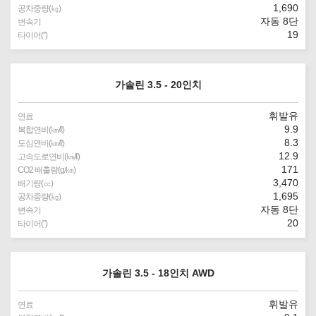
1,690
공차중량(㎏)
자동 8단
변속기
19
타이어(″)
가솔린 3.5 - 20인치
휘발유
연료
9.9
복합연비(㎞/ℓ)
8.3
도심연비(㎞/ℓ)
12.9
고속도로연비(㎞/ℓ)
171
CO2 배출량(g/㎞)
3,470
배기량(㏄)
1,695
공차중량(㎏)
자동 8단
변속기
20
타이어(″)
가솔린 3.5 - 18인치 AWD
휘발유
연료