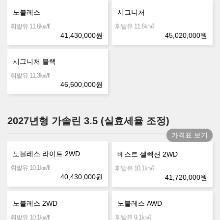
노블레스
시그니처
㎞/ℓ
㎞/ℓ
휘발유 11.6
휘발유 11.6
41,430,000
원
45,020,000
원
시그니처 블랙
㎞/ℓ
휘발유 11.3
46,600,000
원
2027년형 가솔린 3.5 (실효세율 조정)
가격표 보기
노블레스 라이트 2WD
베스트 셀렉션 2WD
㎞/ℓ
휘발유 10.1
㎞/ℓ
휘발유 10.1
40,430,000
원
41,720,000
원
노블레스 2WD
노블레스 AWD
㎞/ℓ
㎞/ℓ
휘발유 10.1
휘발유 9.1