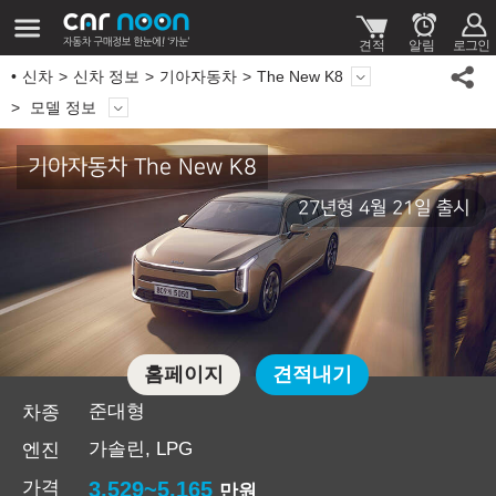
신차
신차 정보
기아자동차
The New K8
모델 정보
기아자동차 The New K8
27년형 4월 21일 출시
홈페이지
견적내기
준대형
차종
가솔린, LPG
엔진
가격
3,529~5,165
만원