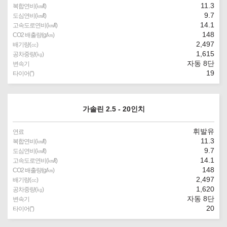
11.3
복합연비(㎞/ℓ)
9.7
도심연비(㎞/ℓ)
14.1
고속도로연비(㎞/ℓ)
148
CO2 배출량(g/㎞)
2,497
배기량(㏄)
1,615
공차중량(㎏)
자동 8단
변속기
19
타이어(″)
가솔린 2.5 - 20인치
휘발유
연료
11.3
복합연비(㎞/ℓ)
9.7
도심연비(㎞/ℓ)
14.1
고속도로연비(㎞/ℓ)
148
CO2 배출량(g/㎞)
2,497
배기량(㏄)
1,620
공차중량(㎏)
자동 8단
변속기
20
타이어(″)