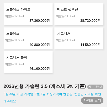
노블레스 라이트
베스트 셀렉션
㎞/ℓ
㎞/ℓ
휘발유 12.0
휘발유 11.6
37,360,000
원
38,720,000
원
노블레스
시그니처
㎞/ℓ
㎞/ℓ
휘발유 11.6
휘발유 11.6
40,880,000
원
44,580,000
원
시그니처 블랙
㎞/ℓ
휘발유 11.3
46,160,000
원
2026년형 가솔린 3.5 (개소세 5% 기준)
6월 30일 이전 가격임. 7월 1일 차량가격이 변동됨. 변동된 가격을 확인
가격표 보기
해주세요.