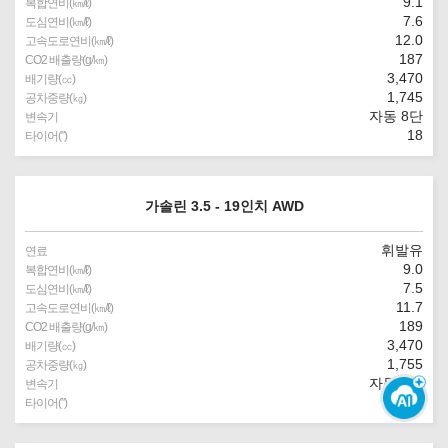
9.1
복합연비(㎞/ℓ)
7.6
도심연비(㎞/ℓ)
12.0
고속도로연비(㎞/ℓ)
187
CO2 배출량(g/㎞)
3,470
배기량(㏄)
1,745
공차중량(㎏)
자동 8단
변속기
18
타이어(″)
가솔린 3.5 - 19인치 AWD
휘발유
연료
9.0
복합연비(㎞/ℓ)
7.5
도심연비(㎞/ℓ)
11.7
고속도로연비(㎞/ℓ)
189
CO2 배출량(g/㎞)
3,470
배기량(㏄)
1,755
공차중량(㎏)
자동 8단
변속기
19
타이어(″)