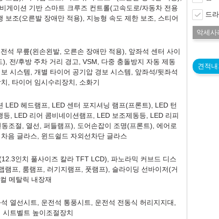
내비게이션 기반 스마트 크루즈 컨트롤(고속도로/자동차 전용
드라
행 보조(오른발 장애만 적용), 지능형 속도 제한 보조, 스티어
악세사
전석 무릎(왼손왼발, 오른손 장애만 적용), 앞좌석 센터 사이
), 전/후방 주차 거리 경고, VSM, 다중 충돌방지 자동 제동
견적내
보 시스템, 개별 타이어 공기압 경보 시스템, 앞좌석/뒷좌석
장치, 타이어 임시수리장치, 소화기
션 LED 헤드램프, LED 센터 포지셔닝 램프(프론트), LED 턴
등, LED 리어 콤비네이션램프, LED 보조제동등, LED 리피
동조절, 열선, 퍼들램프), 도어손잡이 조명(프론트), 에어로
 차음 글라스, 윈드쉴드 자외선차단 글라스
2.3인치 풀사이즈 칼라 TFT LCD), 파노라믹 커브드 디스
(맵램프, 룸램프, 러기지램프, 풋램프), 슬라이딩 선바이저(거
크니컬 메탈릭 내장재
좌석 열선시트, 운전석 통풍시트, 운전석 전동식 허리지지대,
석 시트벨트 높이조절장치