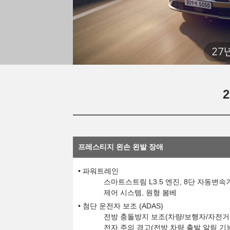
27
프레스티지 왼손 왼발 장애
파워트레인
스마트스트림 L3.5 엔진, 8단 자동변속
제어 시스템, 원형 봄베
첨단 운전자 보조 (ADAS)
전방 충돌방지 보조(차량/보행자/자전거 
전자 주의 경고(전방 차량 출발 알림 기능