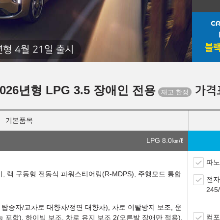
년형 4월 21일 출시
2026년형 LPG 3.5 장애인 전용
가격
기본품목
LPG 8.0
㎞/ℓ
파노
기, 랙 구동형 전동식 파워스티어링(R-MDPS), 주행모드 통합
전자
24
탑승자/교차로 대향차/정면 대향차), 차로 이탈방지 보조, 운
컴포
 포함), 하이빔 보조, 차로 유지 보조 2(오른발 장애만 적용),