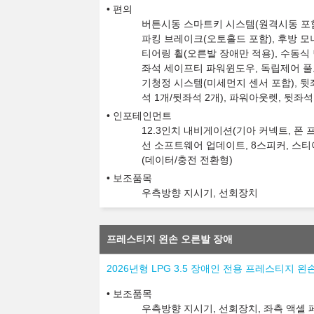
편의
버튼시동 스마트키 시스템(원격시동 포함)
파킹 브레이크(오토홀드 포함), 후방 모니
티어링 휠(오른발 장애만 적용), 수동식
좌석 세이프티 파워윈도우, 독립제어 풀오
기청정 시스템(미세먼지 센서 포함), 뒷좌
석 1개/뒷좌석 2개), 파워아웃렛, 뒷좌
인포테인먼트
12.3인치 내비게이션(기아 커넥트, 폰
선 소프트웨어 업데이트, 8스피커, 스티
(데이터/충전 전환형)
보조품목
우측방향 지시기, 선회장치
프레스티지 왼손 오른발 장애
2026년형 LPG 3.5 장애인 전용 프레스티지 왼
보조품목
우측방향 지시기, 선회장치, 좌측 액셀 