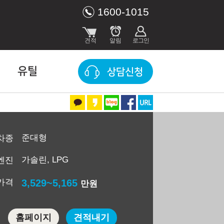
1600-1015
유틸
상담신청
준대형
차종
가솔린, LPG
엔진
가격
3,529~5,165
만원
홈페이지
견적내기