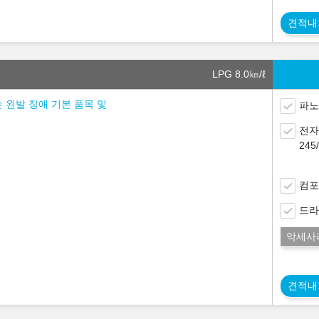
견적내
LPG 8.0
㎞/ℓ
손 왼발 장애 기본 품목 및
파노
전자
24
컴포
드라
악세사
견적내