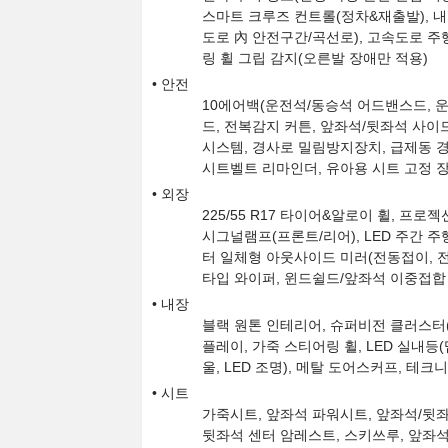
스마트 크루즈 컨트롤(정차&재출발), 
도로 內 안전구간/곡선로), 고속도로 주
링 휠 그립 감지(오른발 장애만 적용)
안전
10에어백(운전석/동승석 어드밴스드, 운
드, 전복감지 커튼, 앞좌석/뒷좌석 사이드
시스템, 경사로 밀림방지장치, 급제동 경
시트벨트 리마인더, 유아용 시트 고정 
외장
225/55 R17 타이어&알로이 휠, 프로젝
시그널램프(프론트/리어), LED 주간 주행
터 일체형 아웃사이드 미러(전동접이, 전
타입 와이퍼, 윈드쉴드/앞좌석 이중접합
내장
블랙 원톤 인테리어, 슈퍼비전 클러스터(1
플레이, 가죽 스티어링 휠, LED 실내등
울, LED 조명), 메탈 도어스커프, 테
시트
가죽시트, 앞좌석 파워시트, 앞좌석/뒷
뒷좌석 센터 암레스트, 스키쓰루, 앞좌