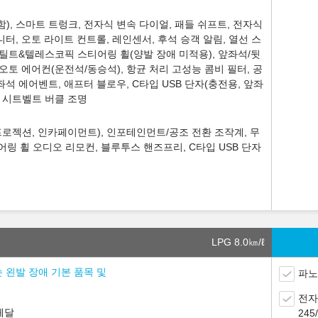
, 스마트 트렁크, 전자식 변속 다이얼, 패들 쉬프트, 전자식
터, 오토 라이트 컨트롤, 레인센서, 후석 승객 알림, 열선 스
 틸트&텔레스코픽 스티어링 휠(양발 장애 미적용), 앞좌석/뒷
토 에어컨(운전석/동승석), 항균 처리 고성능 콤비 필터, 공
석 에어벤트, 애프터 블로우, C타입 USB 단자(충전용, 앞좌
석 시트벨트 버클 조명
 프로젝션, 인카페이먼트), 인포테인먼트/공조 전환 조작계, 무
어링 휠 오디오 리모컨, 블루투스 핸즈프리, C타입 USB 단자
LPG 8.0
㎞/ℓ
손 왼발 장애 기본 품목 및
파노
전자
페달
24