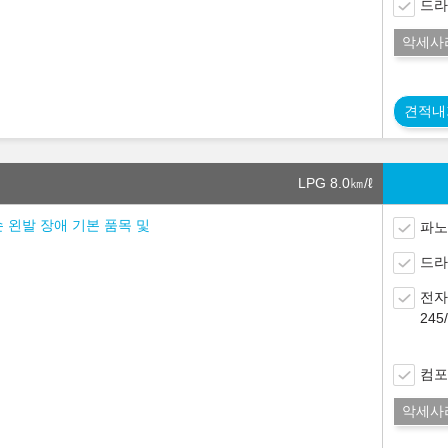
드라
악세사
견적내
LPG 8.0
㎞/ℓ
손 왼발 장애 기본 품목 및
파노
드라
전자
24
컴포
악세사