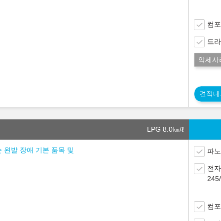
컴포
드라
악세사
견적내
LPG 8.0
㎞/ℓ
손 왼발 장애 기본 품목 및
파노
전자
24
컴포