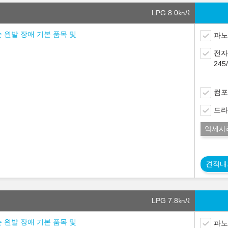
LPG 8.0
㎞/ℓ
손 왼발 장애 기본 품목 및
파노
전자
24
컴포
드라
악세사
견적내
LPG 7.8
㎞/ℓ
손 왼발 장애 기본 품목 및
파노