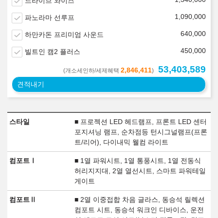
드라이브 와이즈
1,090,000
파노라마 선루프
640,000
하만카돈 프리미엄 사운드
450,000
빌트인 캠2 플러스
53,403,589
2,846,411
(개소세인하/세제혜택
)
견적내기
스타일
■ 프로젝션 LED 헤드램프, 프론트 LED 센터
포지셔닝 램프, 순차점등 턴시그널램프(프론
트/리어), 다이내믹 웰컴 라이트
컴포트Ⅰ
■ 1열 파워시트, 1열 통풍시트, 1열 전동식
허리지지대, 2열 열선시트, 스마트 파워테일
게이트
컴포트Ⅱ
■ 2열 이중접합 차음 글라스, 동승석 릴렉션
컴포트 시트, 동승석 워크인 디바이스, 운전