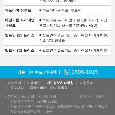
전방 주시 경고 카메라
파노라마 선루프
■ 파노라마 선루프, 루프랙
하만카돈 프리미엄
■ 하만카돈 프리미엄 사운드(8스피커, 외장
사운드
앰프), 액티브 사운드 디자인(e-ASD)
빌트인 캠2 플러스
■ 빌트인캠 2 플러스, 증강현실 내비게이션,
실외 V2L 커넥터
빌트인 캠2 플러스
■ 빌트인캠 2 플러스, 증강현실 내비게이션
1600-1015
카눈 다이렉트 상담센터
카눈소개
이용약관
개인정보처리방침
이용문의
공지사항
금융소비자보호법 등록증
(주) 에이아이씨티
시스템 개발
대표이사 : 김용주
사업자등록번호 : 720-86-00942
서울시 강서구 마곡중앙로 165, 1102호(마곡동, 프라이빗타워 1차)
개인정보보호책임자 : 김용주