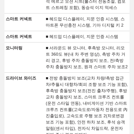
석 에르고 모션 시트(볼스터 전동조절, 컴포
트 스트레칭 포함), 동승석 이지 억세스
스마트 커넥트
■ 헤드업 디스플레이, 지문 인증 시스템, 스
마트폰 무선충전 시스템, 기아 디지털 키 2
스마트 커넥트
■ 헤드업 디스플레이, 지문 인증 시스템
모니터링
■ 서라운드 뷰 모니터, 후측방 모니터, 리모
트 360도 뷰(내 차 주변 영상), 측방 주차 거
리 경고, 후방 주차 충돌방지 보조, 전/측방
주차 충돌방지 보조, 원격 스마트 주차 보조2
드라이브 와이즈
■ 전방 충돌방지 보조(교차 차량/측방 접근
차/추월시 대향차/회피 조향 보조 기능 포함),
후측방 충돌방지 보조(전진 출차/주행), 후방
교차 충돌방지 보조, 스마트 크루즈 컨트롤
(운전 스타일 연동), 내비게이션 기반 스마트
크루즈 컨트롤(고속도로/자동차 전용도로 內
진출입로), 고속도로 주행 보조 2(차로변경
보조 기능 포함), 안전 하차 보조, 후석 승객
알림(센서 타입), 전자식 차일드락, 운전자