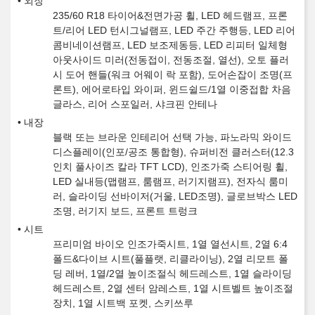
외장
235/60 R18 타이어&전면가공 휠, LED 헤드램프, 프론
트/리어 LED 턴시그널램프, LED 주간 주행등, LED 리어
콤비네이션램프, LED 보조제동등, LED 리피터 일체형
아웃사이드 미러(전동접이, 전동조절, 열선), 오토 플러
시 도어 핸들(워크 어웨이 락 포함), 도어손잡이 조명(프
론트), 에어로타입 와이퍼, 윈드쉴드/1열 이중접합 차음
글라스, 리어 스포일러, 샤크핀 안테나
내장
블랙 또는 브라운 인테리어 선택 가능, 파노라믹 와이드
디스플레이(인포/공조 통합형), 슈퍼비전 클러스터(12.3
인치 풀사이즈 칼라 TFT LCD), 인조가죽 스티어링 휠,
LED 실내등(맵램프, 룸램프, 러기지램프), 전자식 룸미
러, 슬라이딩 선바이저(거울, LED조명), 글로브박스 LED
조명, 러기지 보드, 프론트 트렁크
시트
프리미엄 바이오 인조가죽시트, 1열 열선시트, 2열 6:4
폴드&다이브 시트(풀플랫, 리클라이닝), 2열 리모트 폴
딩 레버, 1열/2열 높이조절식 헤드레스트, 1열 슬라이딩
헤드레스트, 2열 센터 암레스트, 1열 시트벨트 높이조절
장치, 1열 시트백 포켓, 스키쓰루