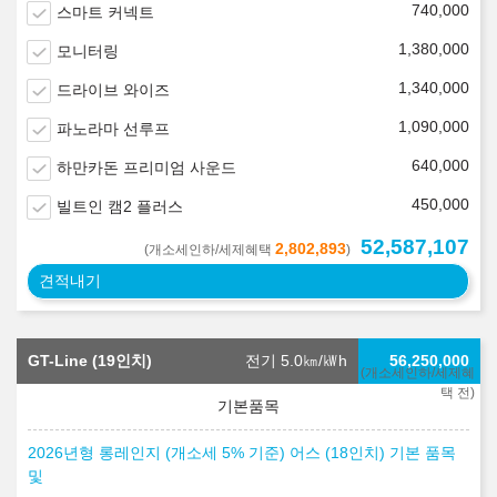
740,000
스마트 커넥트
1,380,000
모니터링
1,340,000
드라이브 와이즈
1,090,000
파노라마 선루프
640,000
하만카돈 프리미엄 사운드
450,000
빌트인 캠2 플러스
52,587,107
2,802,893
(개소세인하/세제혜택
)
견적내기
GT-Line (19인치)
전기 5.0
㎞/㎾h
56,250,000
(개소세인하/세제혜
택 전)
2026년형 롱레인지 (개소세 5% 기준) 어스 (18인치) 기본 품목
및