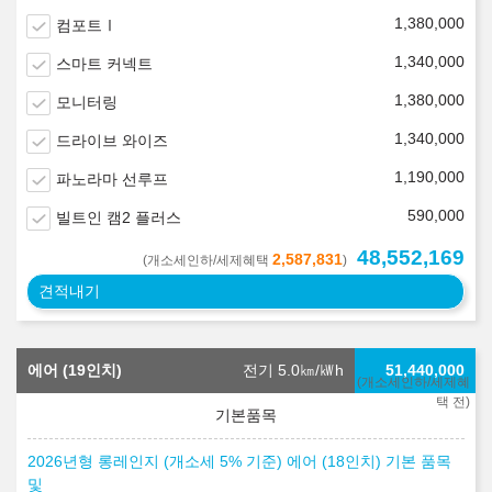
1,380,000
컴포트Ⅰ
1,340,000
스마트 커넥트
1,380,000
모니터링
1,340,000
드라이브 와이즈
1,190,000
파노라마 선루프
590,000
빌트인 캠2 플러스
48,552,169
2,587,831
(개소세인하/세제혜택
)
견적내기
에어 (19인치)
전기 5.0
㎞/㎾h
51,440,000
(개소세인하/세제혜
택 전)
2026년형 롱레인지 (개소세 5% 기준) 에어 (18인치) 기본 품목
및