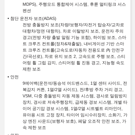
MDPS), 주행모드 통합제어 시스템, 후륜 멀티링크 서스
펜션
첨단 운전자 보조(ADAS)
전방 충돌방지 보조(차량/보행자/자전거 탑승자/교차로
대향차/정면 대향차), 차로 이탈방지 보조, 운전자 주의
경고(전방 차량 출발 알림 기능 포함), 하이빔 보조, 스마
트 크루즈 컨트롤(정차&재출발), 내비게이션 기반 스마
트 크루즈 컨트롤(고속도로/자동차 전용도로 內 안전구
간/곡선로), 차로 유지 보조 2, 고속도로 주행 보조, 스티
어링 휠 그립 감지, 스티어링 휠 진동 경고, 지능형 속도
제한 보조
안전
9에어백(운전석/동승석 어드밴스드, 1열 센터 사이드, 전
복감지 커튼, 1열/2열 사이드), 전/후방 주차 거리 경고,
VSM, 다중 충돌방지 자동 제동 시스템, 경사로 밀림방지
장치, 경사로 저속주행장치, 급제동 경보 시스템, 개별 타
이어 공기압 경보 시스템, 1열/2열 시트벨트 리마인더,
유아용 시트 고정 장치, 타이어 임시수리장치, 소화기, 가
상 엔진 사운드(보행자 보호), 페달 오조작 안전 보조, 가
속 제한 보조