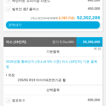
640,000
하만카돈 프리미엄 사운드
450,000
빌트인 캠2 플러스
52,302,288
2,787,712
(개소세인하/세제혜택
)
견적내기
어스 (19인치)
전기 5.0
㎞/㎾h
55,390,000
(개소세인하/세제혜
택 전)
2026년형 롱레인지 (개소세 5% 기준) 어스 (18인치) 기본 품목
및
외장
235/55 R19 타이어&전면가공 휠
690,000
컴포트Ⅱ