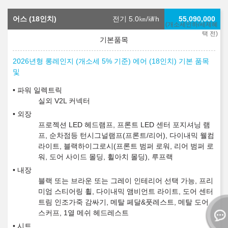
어스 (18인치)
전기 5.0
㎞/㎾h
55,090,000
(개소세인하/세제혜
택 전)
2026년형 롱레인지 (개소세 5% 기준) 에어 (18인치) 기본 품목
및
파워 일렉트릭
실외 V2L 커넥터
외장
프로젝션 LED 헤드램프, 프론트 LED 센터 포지셔닝 램
프, 순차점등 턴시그널램프(프론트/리어), 다이내믹 웰컴
라이트, 블랙하이그로시(프론트 범퍼 로워, 리어 범퍼 로
워, 도어 사이드 몰딩, 휠아치 몰딩), 루프랙
내장
블랙 또는 브라운 또는 그레이 인테리어 선택 가능, 프리
미엄 스티어링 휠, 다이내믹 앰비언트 라이트, 도어 센터
트림 인조가죽 감싸기, 메탈 페달&풋레스트, 메탈 도어
스커프, 1열 메쉬 헤드레스트
시트