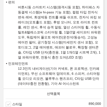
편의
버튼시동 스마트키 시스템(원격시동 포함), 하이패스 자
동결제 시스템(e hi-pass 기능 포함), 컬럼 타입 전자식
변속 레버, 회생제동 컨트롤 패들 쉬프트, 전자식 파킹 브
레이크(오토홀드 포함), 후방 모니터, 오토 라이트 컨트
롤, 레인 센서, 후석 승객 알림, 열선 스티어링 휠, 수동식
틸트&텔레스코픽 스티어링 휠, 1열/2열 세이프티 파워윈
도우, 독립제어 풀오토 에어컨(운전석/동승석), 고성능
에어컨 필터, 공기청정 시스템(미세먼지 센서 포함), 오
토디포그, 2열 에어벤트, 애프터 블로우, 확장형 센터콘
솔, C타입 USB 단자(충전용, 1열 1개/1열 시트백 2개), 1
열 파워아웃렛, 전동식 충전 도어(LED 조명)
인포테인먼트
12.3인치 내비게이션(기아 커넥트, 폰 프로젝션, 인카페
이먼트), 무선 소프트웨어 업데이트, 6 스피커, 스티어링
휠 오디오 리모컨, 블루투스 핸즈프리, C타입 USB 단자
(데이터/충전 전환형), 기아 AI 어시스턴트
890,000
스타일