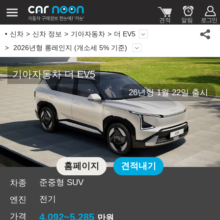
신차
신차 정보
기아자동차
더 EV5
2026년형 롱레인지 (개소세 5% 기준)
기아자동차 더 EV5
26년형 1월 22일 출시
홈페이지
견적내기
준중형 SUV
차종
전기
엔진
가격
4,092~5,285
만원