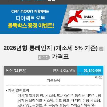
2026년형 롱레인지 (개소세 5% 기준)
가격표
에어 (18인치)
전기 5.0
㎞/㎾h
51,140,000
(개소세인하/세제혜
택 전)
파워 일렉트릭
차세대 일체형 PE 시스템, 81.4kWh 리튬이온 배터리, 회
생제동 브레이크 시스템, 히트 펌프, 배터리 히팅 시스템,
실내 V2L 콘센트, 랙 구동형 전동식 파워스티어링(R-