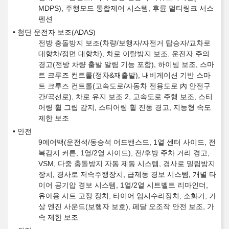
MDPS), 주행모드 통합제어 시스템, 후륜 멀티링크 서스
펜션
첨단 운전자 보조(ADAS)
전방 충돌방지 보조(차량/보행자/자전거 탑승자/교차로
대향차/정면 대향차), 차로 이탈방지 보조, 운전자 주의
경고(전방 차량 출발 알림 기능 포함), 하이빔 보조, 스마
트 크루즈 컨트롤(정차&재출발), 내비게이션 기반 스마
트 크루즈 컨트롤(고속도로/자동차 전용도로 內 안전구
간/곡선로), 차로 유지 보조 2, 고속도로 주행 보조, 스티
어링 휠 그립 감지, 스티어링 휠 진동 경고, 지능형 속도
제한 보조
안전
9에어백(운전석/동승석 어드밴스드, 1열 센터 사이드, 전
복감지 커튼, 1열/2열 사이드), 전/후방 주차 거리 경고,
VSM, 다중 충돌방지 자동 제동 시스템, 경사로 밀림방지
장치, 경사로 저속주행장치, 급제동 경보 시스템, 개별 타
이어 공기압 경보 시스템, 1열/2열 시트벨트 리마인더,
유아용 시트 고정 장치, 타이어 임시수리장치, 소화기, 가
상 엔진 사운드(보행자 보호), 페달 오조작 안전 보조, 가
속 제한 보조