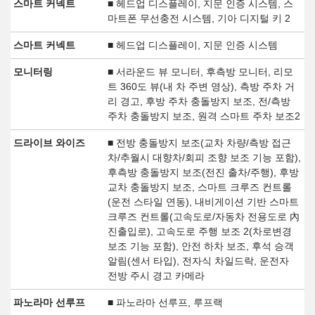
스마트 커넥트
■ 헤드업 디스플레이, 지문 인증 시스템, 스
마트폰 무선충전 시스템, 기아 디지털 키 2
스마트 커넥트
■ 헤드업 디스플레이, 지문 인증 시스템
모니터링
■ 서라운드 뷰 모니터, 후측방 모니터, 리모
트 360도 뷰(내 차 주변 영상), 측방 주차 거
리 경고, 후방 주차 충돌방지 보조, 전/측방
주차 충돌방지 보조, 원격 스마트 주차 보조2
드라이브 와이즈
■ 전방 충돌방지 보조(교차 차량/측방 접근
차/추월시 대향차/회피 조향 보조 기능 포함),
후측방 충돌방지 보조(전진 출차/주행), 후방
교차 충돌방지 보조, 스마트 크루즈 컨트롤
(운전 스타일 연동), 내비게이션 기반 스마트
크루즈 컨트롤(고속도로/자동차 전용도로 內
진출입로), 고속도로 주행 보조 2(차로변경
보조 기능 포함), 안전 하차 보조, 후석 승객
알림(센서 타입), 전자식 차일드락, 운전자
전방 주시 경고 카메라
파노라마 선루프
■ 파노라마 선루프, 루프랙