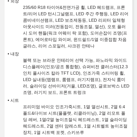
외장
235/60 R18 타이어&전면가공 휠, LED 헤드램프, 프론
트/리어 LED 턴시그널램프, LED 주간 주행등, LED 리어
콤비네이션램프, LED 보조제동등, LED 리피터 일체형
아웃사이드 미러(전동접이, 전동조절, 열선), 오토 플러
시 도어 핸들(워크 어웨이 락 포함), 도어손잡이 조명(프
론트), 에어로타입 와이퍼, 윈드쉴드/1열 이중접합 차음
글라스, 리어 스포일러, 샤크핀 안테나
내장
블랙 또는 브라운 인테리어 선택 가능, 파노라믹 와이드
디스플레이(인포/공조 통합형), 슈퍼비전 클러스터(12.3
인치 풀사이즈 칼라 TFT LCD), 인조가죽 스티어링 휠,
LED 실내등(맵램프, 룸램프, 러기지램프), 전자식 룸미
러, 슬라이딩 선바이저(거울, LED조명), 글로브박스 LED
조명, 러기지 보드, 프론트 트렁크
시트
프리미엄 바이오 인조가죽시트, 1열 열선시트, 2열 6:4
폴드&다이브 시트(풀플랫, 리클라이닝), 2열 리모트 폴
딩 레버, 1열/2열 높이조절식 헤드레스트, 1열 슬라이딩
헤드레스트, 2열 센터 암레스트, 1열 시트벨트 높이조절
장치, 1열 시트백 포켓, 스키쓰루