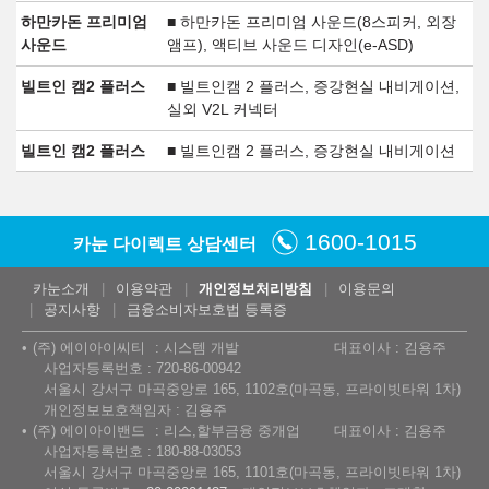
하만카돈 프리미엄
■ 하만카돈 프리미엄 사운드(8스피커, 외장
사운드
앰프), 액티브 사운드 디자인(e-ASD)
빌트인 캠2 플러스
■ 빌트인캠 2 플러스, 증강현실 내비게이션,
실외 V2L 커넥터
빌트인 캠2 플러스
■ 빌트인캠 2 플러스, 증강현실 내비게이션
1600-1015
카눈 다이렉트 상담센터
카눈소개
이용약관
개인정보처리방침
이용문의
공지사항
금융소비자보호법 등록증
(주) 에이아이씨티
시스템 개발
대표이사 : 김용주
사업자등록번호 : 720-86-00942
서울시 강서구 마곡중앙로 165, 1102호(마곡동, 프라이빗타워 1차)
개인정보보호책임자 : 김용주
(주) 에이아이밴드
리스,할부금융 중개업
대표이사 : 김용주
사업자등록번호 : 180-88-03053
서울시 강서구 마곡중앙로 165, 1101호(마곡동, 프라이빗타워 1차)