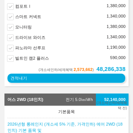
1,380,000
컴포트Ⅰ
1,340,000
스마트 커넥트
1,380,000
모니터링
1,340,000
드라이브 와이즈
1,190,000
파노라마 선루프
590,000
빌트인 캠2 플러스
48,286,338
2,573,662
(개소세인하/세제혜택
)
견적내기
어스 2WD (18인치)
전기 5.0
㎞/㎾h
52,140,000
(개소세인하/세제혜
택 전)
2026년형 롱레인지 (개소세 5% 기준, 가격인하) 에어 2WD (18
인치) 기본 품목 및