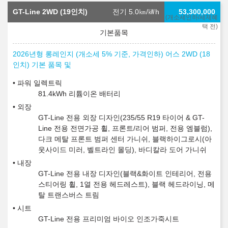
GT-Line 2WD (19인치)
전기 5.0
㎞/㎾h
53,300,000
(개소세인하/세제혜
택 전)
2026년형 롱레인지 (개소세 5% 기준, 가격인하) 어스 2WD (18
인치) 기본 품목 및
파워 일렉트릭
81.4kWh 리튬이온 배터리
외장
GT-Line 전용 외장 디자인(235/55 R19 타이어 & GT-
Line 전용 전면가공 휠, 프론트/리어 범퍼, 전용 엠블럼),
다크 메탈 프론트 범퍼 센터 가니쉬, 블랙하이그로시(아
웃사이드 미러, 벨트라인 몰딩), 바디칼라 도어 가니쉬
내장
GT-Line 전용 내장 디자인(블랙&화이트 인테리어, 전용
스티어링 휠, 1열 전용 헤드레스트), 블랙 헤드라이닝, 메
탈 트랜스버스 트림
시트
GT-Line 전용 프리미엄 바이오 인조가죽시트