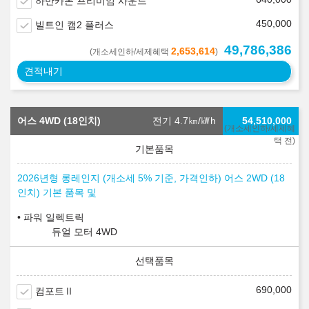
하만카돈 프리미엄 사운드
450,000
빌트인 캠2 플러스
49,786,386
2,653,614
(개소세인하/세제혜택
)
견적내기
어스 4WD (18인치)
전기 4.7
㎞/㎾h
54,510,000
(개소세인하/세제혜
택 전)
2026년형 롱레인지 (개소세 5% 기준, 가격인하) 어스 2WD (18
인치) 기본 품목 및
파워 일렉트릭
듀얼 모터 4WD
690,000
컴포트Ⅱ