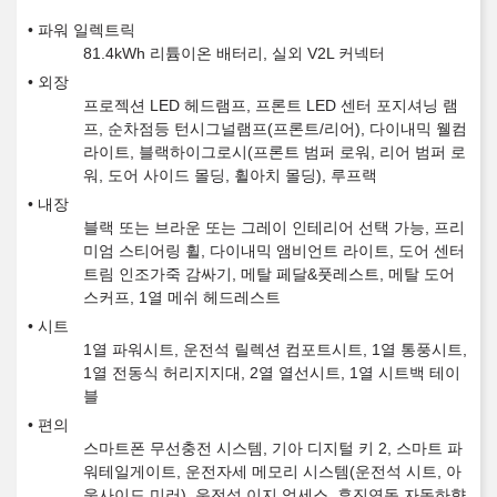
파워 일렉트릭
81.4kWh 리튬이온 배터리, 실외 V2L 커넥터
외장
프로젝션 LED 헤드램프, 프론트 LED 센터 포지셔닝 램
프, 순차점등 턴시그널램프(프론트/리어), 다이내믹 웰컴
라이트, 블랙하이그로시(프론트 범퍼 로워, 리어 범퍼 로
워, 도어 사이드 몰딩, 휠아치 몰딩), 루프랙
내장
블랙 또는 브라운 또는 그레이 인테리어 선택 가능, 프리
미엄 스티어링 휠, 다이내믹 앰비언트 라이트, 도어 센터
트림 인조가죽 감싸기, 메탈 페달&풋레스트, 메탈 도어
스커프, 1열 메쉬 헤드레스트
시트
1열 파워시트, 운전석 릴렉션 컴포트시트, 1열 통풍시트,
1열 전동식 허리지지대, 2열 열선시트, 1열 시트백 테이
블
편의
스마트폰 무선충전 시스템, 기아 디지털 키 2, 스마트 파
워테일게이트, 운전자세 메모리 시스템(운전석 시트, 아
웃사이드 미러), 운전석 이지 억세스, 후진연동 자동하향