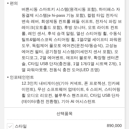
편의
버튼시동 스마트키 시스템(원격시동 포함), 하이패스 자
동결제 시스템(e hi-pass 기능 포함), 컬럼 타입 전자식
변속 레버, 회생제동 컨트롤 패들 쉬프트, 전자식 파킹 브
레이크(오토홀드 포함), 후방 모니터, 오토 라이트 컨트
롤, 레인 센서, 후석 승객 알림, 열선 스티어링 휠, 수동식
틸트&텔레스코픽 스티어링 휠, 1열/2열 세이프티 파워윈
도우, 독립제어 풀오토 에어컨(운전석/동승석), 고성능
에어컨 필터, 공기청정 시스템(미세먼지 센서 포함), 오
토디포그, 2열 에어벤트, 애프터 블로우, 확장형 센터콘
솔, C타입 USB 단자(충전용, 1열 1개/1열 시트백 2개), 1
열 파워아웃렛, 전동식 충전 도어(LED 조명)
인포테인먼트
12.3인치 내비게이션(기아 커넥트, 폰 프로젝션, 인카페
이먼트), 무선 소프트웨어 업데이트, 6 스피커, 스티어링
휠 오디오 리모컨, 블루투스 핸즈프리, C타입 USB 단자
(데이터/충전 전환형), 기아 AI 어시스턴트
890,000
스타일