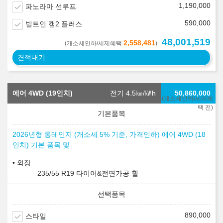
1,190,000
파노라마 선루프
590,000
빌트인 캠2 플러스
48,001,519
2,558,481
(개소세인하/세제혜택
)
견적내기
에어 4WD (19인치)
전기 4.5
㎞/㎾h
50,860,000
(개소세인하/세제혜
택 전)
2026년형 롱레인지 (개소세 5% 기준, 가격인하) 에어 4WD (18
인치) 기본 품목 및
외장
235/55 R19 타이어&전면가공 휠
890,000
스타일