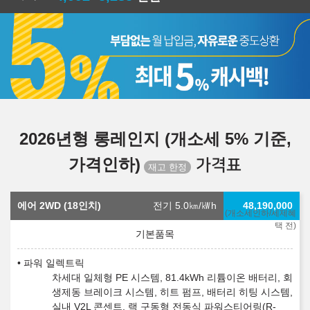
2026년형 롱레인지 (개소세 5% 기준,
가격인하)
가격표
에어 2WD (18인치)
전기 5.0
㎞/㎾h
48,190,000
(개소세인하/세제혜
택 전)
파워 일렉트릭
차세대 일체형 PE 시스템, 81.4kWh 리튬이온 배터리, 회
생제동 브레이크 시스템, 히트 펌프, 배터리 히팅 시스템,
실내 V2L 콘센트, 랙 구동형 전동식 파워스티어링(R-