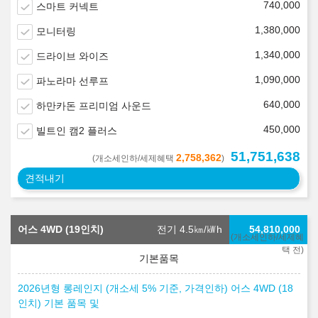
740,000
스마트 커넥트
1,380,000
모니터링
1,340,000
드라이브 와이즈
1,090,000
파노라마 선루프
640,000
하만카돈 프리미엄 사운드
450,000
빌트인 캠2 플러스
51,751,638
2,758,362
(개소세인하/세제혜택
)
견적내기
어스 4WD (19인치)
전기 4.5
㎞/㎾h
54,810,000
(개소세인하/세제혜
택 전)
2026년형 롱레인지 (개소세 5% 기준, 가격인하) 어스 4WD (18
인치) 기본 품목 및