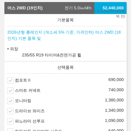
어스 2WD (19인치)
전기 5.0
㎞/㎾h
52,440,000
(개소세인하/세제혜
택 전)
2026년형 롱레인지 (개소세 5% 기준, 가격인하) 어스 2WD (18
인치) 기본 품목 및
외장
235/55 R19 타이어&전면가공 휠
690,000
컴포트Ⅱ
740,000
스마트 커넥트
1,380,000
모니터링
1,340,000
드라이브 와이즈
1,090,000
파노라마 선루프
640,000