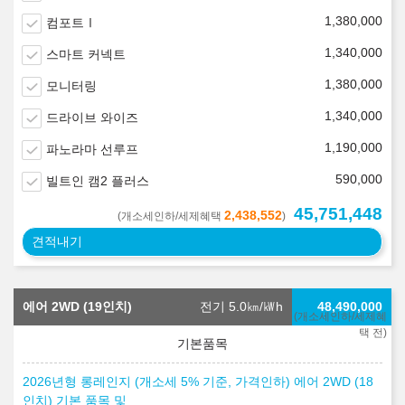
1,380,000
컴포트Ⅰ
1,340,000
스마트 커넥트
1,380,000
모니터링
1,340,000
드라이브 와이즈
1,190,000
파노라마 선루프
590,000
빌트인 캠2 플러스
45,751,448
2,438,552
(개소세인하/세제혜택
)
견적내기
에어 2WD (19인치)
전기 5.0
㎞/㎾h
48,490,000
(개소세인하/세제혜
택 전)
2026년형 롱레인지 (개소세 5% 기준, 가격인하) 에어 2WD (18
인치) 기본 품목 및