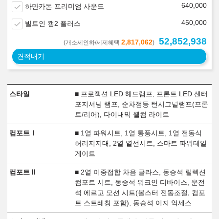
640,000
하만카돈 프리미엄 사운드
450,000
빌트인 캠2 플러스
52,852,938
2,817,062
(개소세인하/세제혜택
)
견적내기
스타일
■ 프로젝션 LED 헤드램프, 프론트 LED 센터
포지셔닝 램프, 순차점등 턴시그널램프(프론
트/리어), 다이내믹 웰컴 라이트
컴포트Ⅰ
■ 1열 파워시트, 1열 통풍시트, 1열 전동식
허리지지대, 2열 열선시트, 스마트 파워테일
게이트
컴포트Ⅱ
■ 2열 이중접합 차음 글라스, 동승석 릴렉션
컴포트 시트, 동승석 워크인 디바이스, 운전
석 에르고 모션 시트(볼스터 전동조절, 컴포
트 스트레칭 포함), 동승석 이지 억세스