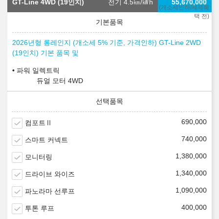
GT-Line 4WD (19인치)
전기 4.5
㎞/㎾h
55,670,000
(개소세인하/세제혜
택 전)
2026년형 롱레인지 (개소세 5% 기준, 가격인하) GT-Line 2WD
(19인치) 기본 품목 및
파워 일렉트릭
듀얼 모터 4WD
690,000
컴포트Ⅱ
740,000
스마트 커넥트
1,380,000
모니터링
1,340,000
드라이브 와이즈
1,090,000
파노라마 선루프
400,000
투톤 루프