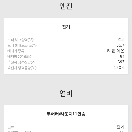
엔진
전기
218
모터 최고출력(PS)
35.7
모터 최대토크(㎏f.m)
리튬 이온
배터리 종류
84
배터리 용량(㎾h)
697
축전지 정격전압(V)
120.6
축전지 정격용량(Ah)
연비
투어러/라운지11인승
전기
연료