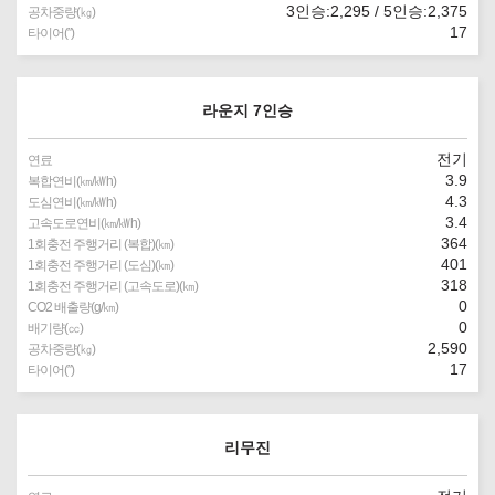
3인승:2,295 / 5인승:2,375
공차중량(㎏)
17
타이어(″)
라운지 7인승
전기
연료
3.9
복합연비(㎞/㎾h)
4.3
도심연비(㎞/㎾h)
3.4
고속도로연비(㎞/㎾h)
364
1회충전 주행거리 (복합)(㎞)
401
1회충전 주행거리 (도심)(㎞)
318
1회충전 주행거리 (고속도로)(㎞)
0
CO2 배출량(g/㎞)
0
배기량(㏄)
2,590
공차중량(㎏)
17
타이어(″)
리무진