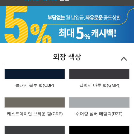
외장 색상
클래지 블루 펄(CBP)
갤럭시 마룬 펄(GMP)
캐스트아이언 브라운 펄(CRP)
쉬머링 실버 메탈릭(R2T)