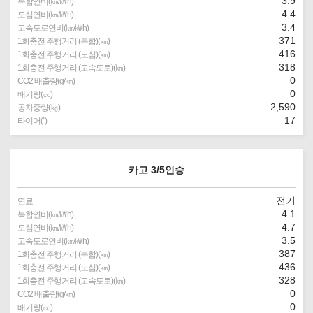
3.9
복합연비(㎞/㎾h)
4.4
도심연비(㎞/㎾h)
3.4
고속도로연비(㎞/㎾h)
371
1회충전 주행거리 (복합)(㎞)
416
1회충전 주행거리 (도심)(㎞)
318
1회충전 주행거리 (고속도로)(㎞)
0
CO2 배출량(g/㎞)
0
배기량(㏄)
2,590
공차중량(㎏)
17
타이어(″)
카고 3/5인승
전기
연료
4.1
복합연비(㎞/㎾h)
4.7
도심연비(㎞/㎾h)
3.5
고속도로연비(㎞/㎾h)
387
1회충전 주행거리 (복합)(㎞)
436
1회충전 주행거리 (도심)(㎞)
328
1회충전 주행거리 (고속도로)(㎞)
0
CO2 배출량(g/㎞)
0
배기량(㏄)