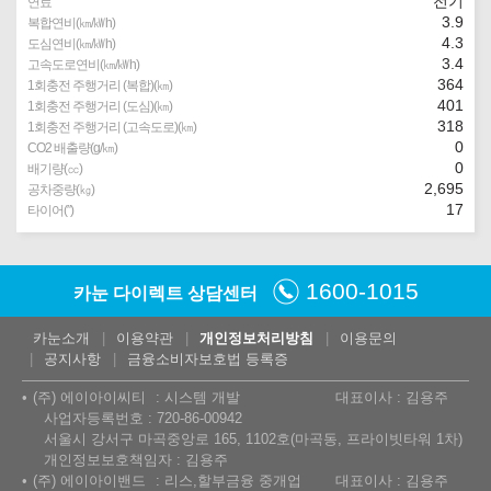
전기
연료
3.9
복합연비(㎞/㎾h)
4.3
도심연비(㎞/㎾h)
3.4
고속도로연비(㎞/㎾h)
364
1회충전 주행거리 (복합)(㎞)
401
1회충전 주행거리 (도심)(㎞)
318
1회충전 주행거리 (고속도로)(㎞)
0
CO2 배출량(g/㎞)
0
배기량(㏄)
2,695
공차중량(㎏)
17
타이어(″)
1600-1015
카눈 다이렉트 상담센터
카눈소개
이용약관
개인정보처리방침
이용문의
공지사항
금융소비자보호법 등록증
(주) 에이아이씨티
시스템 개발
대표이사 : 김용주
사업자등록번호 : 720-86-00942
서울시 강서구 마곡중앙로 165, 1102호(마곡동, 프라이빗타워 1차)
개인정보보호책임자 : 김용주
(주) 에이아이밴드
리스,할부금융 중개업
대표이사 : 김용주