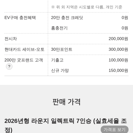
※ 위 외 지역은 시도별로 다름, 개인 기준
EV구매 충전혜택
20만 충전 크레딧
0
원
홈충전기
0
원
전시차
200,000
원
현대카드 세이브-오토
30만포인트
300,000
원
200만 굿프랜드 고객
기출고
100,000
원
신규 가망
150,000
원
판매 가격
2026년형 라운지 일렉트릭 7인승 (실효세율 조
정)
가격표 보기