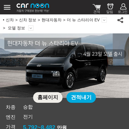
신차
신차 정보
현대자동차
더 뉴 스타리아 EV
모델 정보
현대자동차 더 뉴 스타리아 EV
4월 23일 모델 출시
홈페이지
견적내기
승합
차종
전기
엔진
가격
5,792~8,482
만원