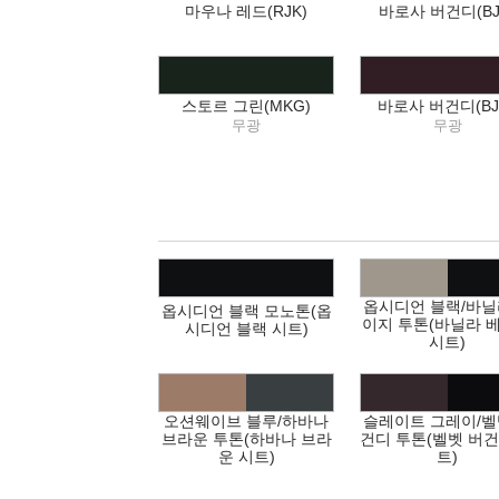
마우나 레드(RJK)
바로사 버건디(BJ
스토르 그린(MKG)
바로사 버건디(BJ
무광
무광
옵시디언 블랙/바닐
옵시디언 블랙 모노톤(옵
이지 투톤(바닐라 
시디언 블랙 시트)
시트)
오션웨이브 블루/하바나
슬레이트 그레이/벨
브라운 투톤(하바나 브라
건디 투톤(벨벳 버건
운 시트)
트)