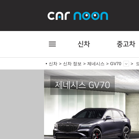
신차
중고차
신차
신차 정보
제네시스
GV70
모
제네시스 GV70