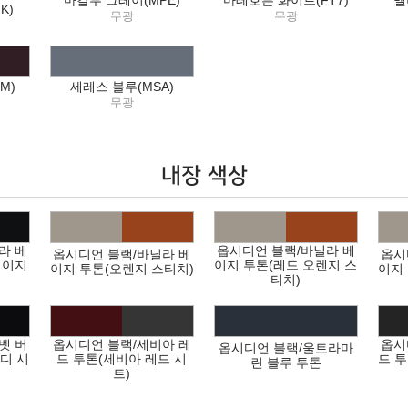
마칼루 그레이(MPE)
마테호른 화이트(FT7)
멜
K)
무광
무광
M)
세레스 블루(MSA)
무광
내장 색상
라 베
옵시디언 블랙/바닐라 베
옵시디언 블랙/바닐라 베
옵시
베이지
이지 투톤(레드 오렌지 스
이지 투톤(오렌지 스티치)
이지
티치)
벳 버
옵시디언 블랙/세비아 레
옵시
옵시디언 블랙/울트라마
디 시
드 투톤(세비아 레드 시
드 
린 블루 투톤
트)