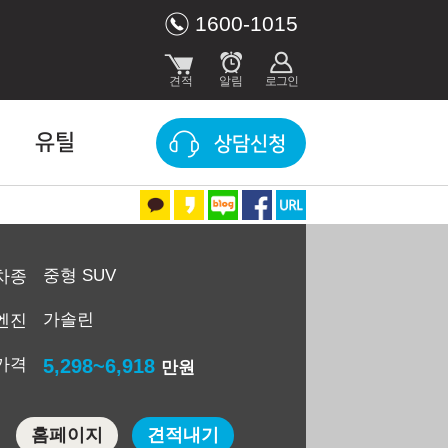
1600-1015
유틸
상담신청
중형 SUV
차종
가솔린
엔진
가격
5,298~6,918
만원
홈페이지
견적내기