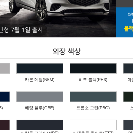
년형 7월 1일 출시
외장 색상
)
카본 메탈(N5M)
비크 블랙(PH3)
마
)
베링 블루(GBE)
트롬소 그린(PBG)
스