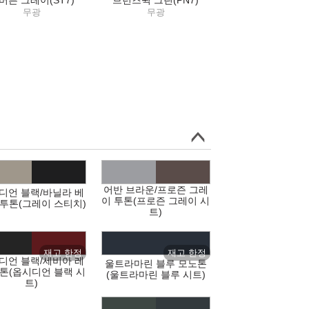
버른 그레이(ST7)
브런즈윅 그린(PN7)
무광
무광
어반 브라운/프로즌 그레
디언 블랙/바닐라 베
이 투톤(프로즌 그레이 시
 투톤(그레이 스티치)
트)
디언 블랙/세비아 레
울트라마린 블루 모노톤
투톤(옵시디언 블랙 시
(울트라마린 블루 시트)
트)