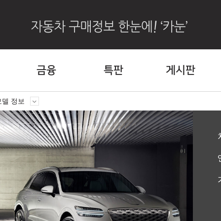
금융
특판
게시판
델 정보