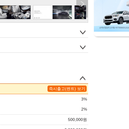
즉시출고(렌트) 보기
3
%
2
%
500,000
원