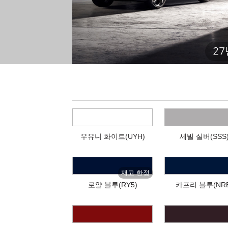
27
우유니 화이트(UYH)
세빌 실버(SSS
로얄 블루(RY5)
카프리 블루(NRB