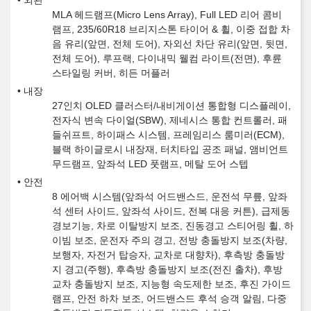
외관
MLA 헤드램프(Micro Lens Array), Full LED 리어 콤비
램프, 235/60R18 브리지스톤 타이어 & 휠, 이중 접합 차
음 유리(앞면, 전체 도어), 자외선 차단 유리(앞면, 뒷면,
전체 도어), 루프랙, 다이내믹 웰컴 라이트(전면), 후륜
스타일링 커버, 히든 머플러
내장
27인치 OLED 클러스터/내비게이션 통합형 디스플레이,
전자식 변속 다이얼(SBW), 제네시스 통합 컨트롤러, 패
들쉬프트, 하이패스 시스템, 프레임리스 룸미러(ECM),
블랙 하이글로시 내장재, 터치타입 공조 패널, 앰비언트
무드램프, 앞좌석 LED 풋램프, 메탈 도어 스텝
안전
8 에어백 시스템(앞좌석 어드밴스드, 운전석 무릎, 앞좌
석 센터 사이드, 앞좌석 사이드, 전복 대응 커튼), 급제동
경보기능, 차로 이탈방지 보조, 진동경고 스티어링 휠, 하
이빔 보조, 운전자 주의 경고, 전방 충돌방지 보조(차량,
보행자, 자전거 탑승자, 교차로 대향차), 후측방 충돌방
지 경고(주행), 후측방 충돌방지 보조(전진 출차), 후방
교차 충돌방지 보조, 지능형 속도제한 보조, 후진 가이드
램프, 안전 하차 보조, 어드밴스드 후석 승객 알림, 다중