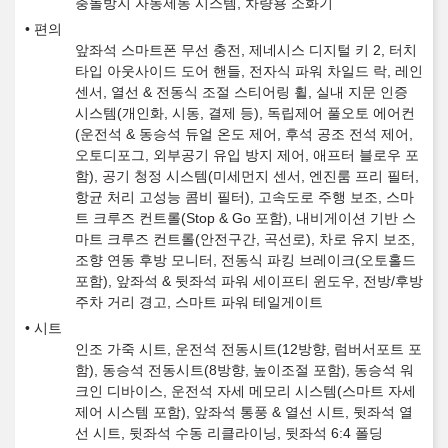
충돌방지 자동제동 시스템, 차량용 소화기
편의
앞좌석 스마트폰 무선 충전, 제네시스 디지털 키 2, 터치
타입 아웃사이드 도어 핸들, 전자식 파워 차일드 락, 레인
센서, 열선 & 전동식 조절 스티어링 휠, 실내 지문 인증
시스템(개인화, 시동, 결제 등), 독립제어 풀오토 에어컨
(운전석 & 동승석 듀얼 온도 제어, 후석 공조 전석 제어,
오토디포그, 외부공기 유입 방지 제어, 애프터 블로우 포
함), 공기 청정 시스템(미세먼지 센서, 엔진룸 프리 필터,
항균 처리 고성능 콤비 필터), 고속도로 주행 보조, 스마
트 크루즈 컨트롤(Stop & Go 포함), 내비게이션 기반 스
마트 크루즈 컨트롤(안전구간, 곡선로), 차로 유지 보조,
조향 연동 후방 모니터, 전동식 파킹 브레이크(오토홀드
포함), 앞좌석 & 뒷좌석 파워 세이프티 윈도우, 전방/후방
주차 거리 경고, 스마트 파워 테일게이트
시트
인조 가죽 시트, 운전석 전동시트(12방향, 럼버서포트 포
함), 동승석 전동시트(8방향, 높이조절 포함), 동승석 워
크인 디바이스, 운전석 자세 메모리 시스템(스마트 자세
제어 시스템 포함), 앞좌석 통풍 & 열선 시트, 뒷좌석 열
선 시트, 뒷좌석 수동 리클라이닝, 뒷좌석 6:4 폴딩