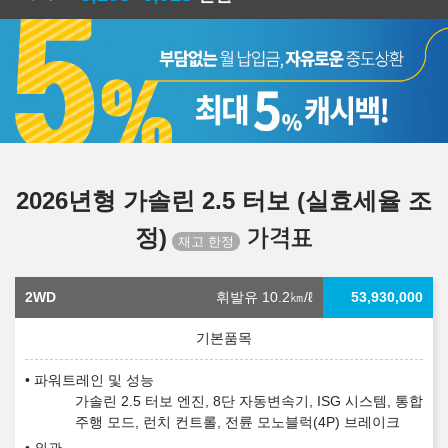
2026년형 가솔린 2.5 터보 (실효세율 조
정)
가격표
2WD
휘발유 10.2
㎞/ℓ
53,930,000
파워트레인 및 성능
가솔린 2.5 터보 엔진, 8단 자동변속기, ISG 시스템, 통합
주행 모드, 런치 컨트롤, 전륜 모노블럭(4P) 브레이크