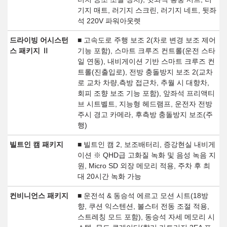
기지 매트, 러기지 스크린, 러기지 네트, 뒷좌
석 220V 파워아웃렛
드라이빙 어시스턴
■ 고속도로 주행 보조 2(차로 변경 보조 제어
스 패키지 Ⅱ
기능 포함), 스마트 크루즈 컨트롤(운전 스타
일 연동), 내비게이션 기반 스마트 크루즈 컨
트롤(진출입로), 전방 충돌방지 보조 2(교차
로 교차 차량,측방 접근차, 추월 시 대향차,
회피 조향 보조 기능 포함), 앞좌석 프리액티
브 시트벨트, 지능형 헤드램프, 운전자 전방
주시 경고 카메라, 후측방 충돌방지 보조(주
행)
빌트인 캠 패키지
■ 빌트인 캠 2, 보조배터리, 증강현실 내비게
이션 ※ QHD급 고화질 녹화 및 음성 녹음 지
원, Micro SD 외장 메모리 적용, 주차 후 최
대 20시간 녹화 가능
컨비니언스 패키지
■ 운전석 & 동승석 에르고 모션 시트(18방
향, 쿠션 익스텐션, 볼스터 전동 조절 적용,
스트레칭 모드 포함), 동승석 자세 메모리 시