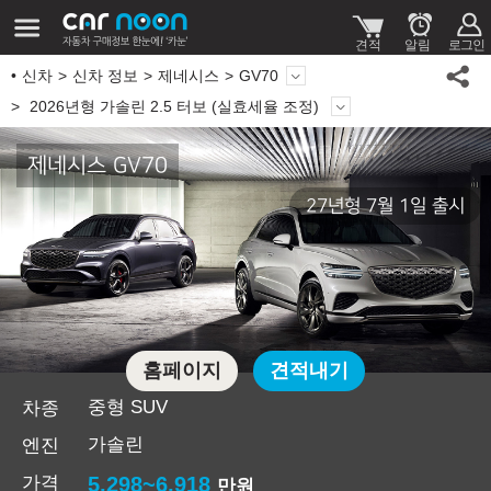
신차
신차 정보
제네시스
GV70
2026년형 가솔린 2.5 터보 (실효세율 조정)
제네시스 GV70
27년형 7월 1일 출시
홈페이지
견적내기
중형 SUV
차종
가솔린
엔진
가격
5,298~6,918
만원