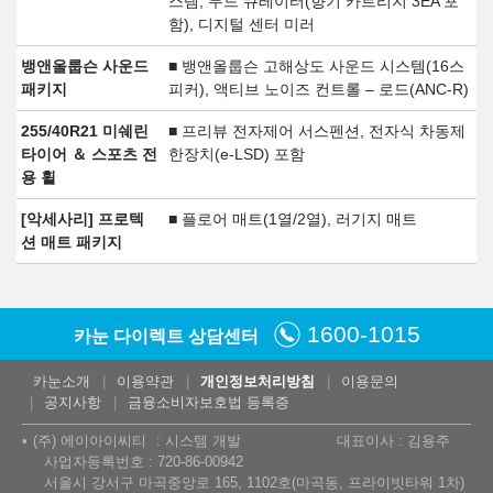
스템, 무드 큐레이터(향기 카트리지 3EA 포
함), 디지털 센터 미러
뱅앤올룹슨 사운드
■ 뱅앤올룹슨 고해상도 사운드 시스템(16스
패키지
피커), 액티브 노이즈 컨트롤 – 로드(ANC-R)
255/40R21 미쉐린
■ 프리뷰 전자제어 서스펜션, 전자식 차동제
타이어 ＆ 스포츠 전
한장치(e-LSD) 포함
용 휠
[악세사리] 프로텍
■ 플로어 매트(1열/2열), 러기지 매트
션 매트 패키지
1600-1015
카눈 다이렉트 상담센터
카눈소개
이용약관
개인정보처리방침
이용문의
공지사항
금융소비자보호법 등록증
(주) 에이아이씨티
시스템 개발
대표이사 : 김용주
사업자등록번호 : 720-86-00942
서울시 강서구 마곡중앙로 165, 1102호(마곡동, 프라이빗타워 1차)