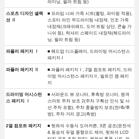
라이닝, 필라 트림 등)
스포츠 디자인 셀렉
■ 프라임 나파 가죽 시트(퀼팅, 파이핑 적용),
션 Ⅱ
스포티 라인 무드라이팅 내장재, 인조 가죽
내장재(크래쉬패드, 도어 트림 상단, 콘솔 가
니쉬 등), 럭셔리 스웨이드 내장재(헤드라이
닝, 필라 트림 등)
파퓰러 패키지 Ⅰ
■ 헤드업 디스플레이, 드라이빙 어시스턴스
패키지 I
파퓰러 패키지 Ⅱ
■ 파퓰러 패키지Ⅰ, 2열 컴포트 패키지, 드라
이빙 어시스턴스 패키지Ⅱ, 빌트인 캠 패키
지
드라이빙 어시스턴
■ 서라운드 뷰 모니터, 후측방 모니터, 원격
스 패키지 Ⅰ
스마트 주차 보조 2(주차 구획선 인식 및 사
선 주차 포함), 주차 충돌방지 보조(전/측/후
방), 주차 거리 경고(측방)
2열 컴포트 패키지
■ 뒷좌석 수동식 도어커튼, 3존 공조(운전석
& 동승석 듀얼 풍향모드 제어, 뒷좌석 LCD
터치 공조 조절 장치), 뒷좌석 통풍 시트, 러