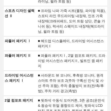
라이닝, 필라 트림 등)
스포츠 디자인 셀렉
■ 프라임 나파 가죽 시트(퀼팅, 파이핑 적용),
션 Ⅱ
스포티 라인 무드라이팅 내장재, 인조 가죽
내장재(크래쉬패드, 도어 트림 상단, 콘솔 가
니쉬 등), 럭셔리 스웨이드 내장재(헤드라이
닝, 필라 트림 등)
파퓰러 패키지 Ⅰ
■ 헤드업 디스플레이, 드라이빙 어시스턴스
패키지 I
파퓰러 패키지 Ⅱ
■ 파퓰러 패키지Ⅰ, 2열 컴포트 패키지, 드라
이빙 어시스턴스 패키지Ⅱ, 빌트인 캠 패키
지
드라이빙 어시스턴
■ 서라운드 뷰 모니터, 후측방 모니터, 원격
스 패키지 Ⅰ
스마트 주차 보조 2(주차 구획선 인식 및 사
선 주차 포함), 주차 충돌방지 보조(전/측/후
방), 주차 거리 경고(측방)
2열 컴포트 패키지
■ 뒷좌석 수동식 도어커튼, 3존 공조(운전석
& 동승석 듀얼 풍향모드 제어, 뒷좌석 LCD
터치 공조 조절 장치), 뒷좌석 통풍 시트, 러