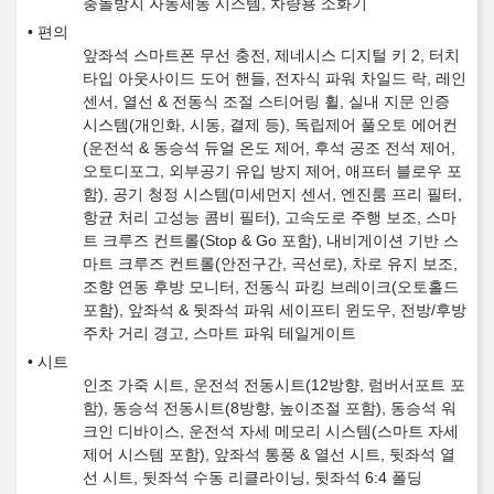
충돌방지 자동제동 시스템, 차량용 소화기
편의
앞좌석 스마트폰 무선 충전, 제네시스 디지털 키 2, 터치
타입 아웃사이드 도어 핸들, 전자식 파워 차일드 락, 레인
센서, 열선 & 전동식 조절 스티어링 휠, 실내 지문 인증
시스템(개인화, 시동, 결제 등), 독립제어 풀오토 에어컨
(운전석 & 동승석 듀얼 온도 제어, 후석 공조 전석 제어,
오토디포그, 외부공기 유입 방지 제어, 애프터 블로우 포
함), 공기 청정 시스템(미세먼지 센서, 엔진룸 프리 필터,
항균 처리 고성능 콤비 필터), 고속도로 주행 보조, 스마
트 크루즈 컨트롤(Stop & Go 포함), 내비게이션 기반 스
마트 크루즈 컨트롤(안전구간, 곡선로), 차로 유지 보조,
조향 연동 후방 모니터, 전동식 파킹 브레이크(오토홀드
포함), 앞좌석 & 뒷좌석 파워 세이프티 윈도우, 전방/후방
주차 거리 경고, 스마트 파워 테일게이트
시트
인조 가죽 시트, 운전석 전동시트(12방향, 럼버서포트 포
함), 동승석 전동시트(8방향, 높이조절 포함), 동승석 워
크인 디바이스, 운전석 자세 메모리 시스템(스마트 자세
제어 시스템 포함), 앞좌석 통풍 & 열선 시트, 뒷좌석 열
선 시트, 뒷좌석 수동 리클라이닝, 뒷좌석 6:4 폴딩