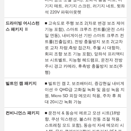
기지 매트, 러기지 스크린, 러기지 네트, 뒷좌
석 220V 파워아웃렛
드라이빙 어시스턴
■ 고속도로 주행 보조 2(차로 변경 보조 제어
스 패키지 Ⅱ
기능 포함), 스마트 크루즈 컨트롤(운전 스타
일 연동), 내비게이션 기반 스마트 크루즈 컨
트롤(진출입로), 전방 충돌방지 보조 2(교차
로 교차 차량,측방 접근차, 추월 시 대향차,
회피 조향 보조 기능 포함), 앞좌석 프리액티
브 시트벨트, 지능형 헤드램프, 운전자 전방
주시 경고 카메라, 후측방 충돌방지 보조(주
행)
빌트인 캠 패키지
■ 빌트인 캠 2, 보조배터리, 증강현실 내비게
이션 ※ QHD급 고화질 녹화 및 음성 녹음 지
원, Micro SD 외장 메모리 적용, 주차 후 최
대 20시간 녹화 가능
컨비니언스 패키지
■ 운전석 & 동승석 에르고 모션 시트(18방
향, 쿠션 익스텐션, 볼스터 전동 조절 적용,
스트레칭 모드 포함), 동승석 자세 메모리 시