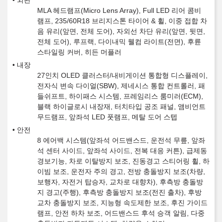
외관
MLA 헤드램프(Micro Lens Array), Full LED 리어 콤비
램프, 235/60R18 브리지스톤 타이어 & 휠, 이중 접합 차
음 유리(앞면, 전체 도어), 자외선 차단 유리(앞면, 뒷면,
전체 도어), 루프랙, 다이내믹 웰컴 라이트(전면), 후륜
스타일링 커버, 히든 머플러
내장
27인치 OLED 클러스터/내비게이션 통합형 디스플레이,
전자식 변속 다이얼(SBW), 제네시스 통합 컨트롤러, 패
들쉬프트, 하이패스 시스템, 프레임리스 룸미러(ECM),
블랙 하이글로시 내장재, 터치타입 공조 패널, 앰비언트
무드램프, 앞좌석 LED 풋램프, 메탈 도어 스텝
안전
8 에어백 시스템(앞좌석 어드밴스드, 운전석 무릎, 앞좌
석 센터 사이드, 앞좌석 사이드, 전복 대응 커튼), 급제동
경보기능, 차로 이탈방지 보조, 진동경고 스티어링 휠, 하
이빔 보조, 운전자 주의 경고, 전방 충돌방지 보조(차량,
보행자, 자전거 탑승자, 교차로 대향차), 후측방 충돌방
지 경고(주행), 후측방 충돌방지 보조(전진 출차), 후방
교차 충돌방지 보조, 지능형 속도제한 보조, 후진 가이드
램프, 안전 하차 보조, 어드밴스드 후석 승객 알림, 다중