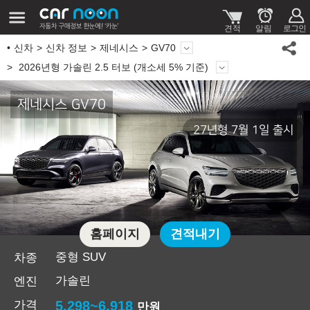
신차
신차 정보
제네시스
GV70
2026년형 가솔린 2.5 터보 (개소세 5% 기준)
제네시스 GV70
27년형 7월 1일 출시
홈페이지
견적내기
중형 SUV
차종
가솔린
엔진
가격
5,298~6,918
만원