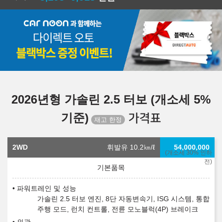
2026년형 가솔린 2.5 터보 (개소세 5%
기준)
가격표
2WD
휘발유 10.2
㎞/ℓ
54,000,000
(개소세 30% 인하
전)
파워트레인 및 성능
가솔린 2.5 터보 엔진, 8단 자동변속기, ISG 시스템, 통합
주행 모드, 런치 컨트롤, 전륜 모노블럭(4P) 브레이크