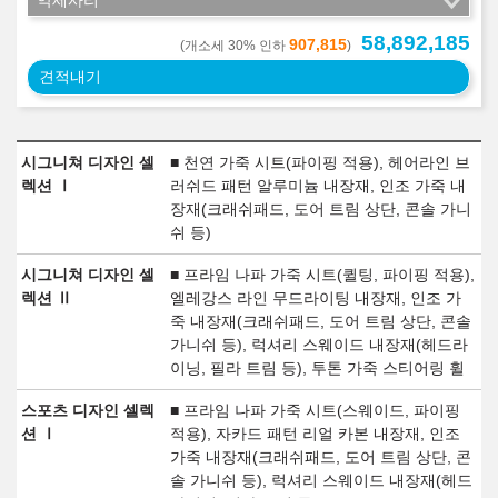
악세사리
58,892,185
907,815
(개소세 30% 인하
)
견적내기
시그니쳐 디자인 셀
■ 천연 가죽 시트(파이핑 적용), 헤어라인 브
렉션 Ⅰ
러쉬드 패턴 알루미늄 내장재, 인조 가죽 내
장재(크래쉬패드, 도어 트림 상단, 콘솔 가니
쉬 등)
시그니쳐 디자인 셀
■ 프라임 나파 가죽 시트(퀼팅, 파이핑 적용),
렉션 Ⅱ
엘레강스 라인 무드라이팅 내장재, 인조 가
죽 내장재(크래쉬패드, 도어 트림 상단, 콘솔
가니쉬 등), 럭셔리 스웨이드 내장재(헤드라
이닝, 필라 트림 등), 투톤 가죽 스티어링 휠
스포츠 디자인 셀렉
■ 프라임 나파 가죽 시트(스웨이드, 파이핑
션 Ⅰ
적용), 자카드 패턴 리얼 카본 내장재, 인조
가죽 내장재(크래쉬패드, 도어 트림 상단, 콘
솔 가니쉬 등), 럭셔리 스웨이드 내장재(헤드