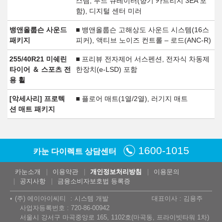
스템, 무드 큐레이터(향기 카트리지 3EA 포
함), 디지털 센터 미러
뱅앤올룹슨 사운드
■ 뱅앤올룹슨 고해상도 사운드 시스템(16스
패키지
피커), 액티브 노이즈 컨트롤 – 로드(ANC-R)
255/40R21 미쉐린
■ 프리뷰 전자제어 서스펜션, 전자식 차동제
타이어 ＆ 스포츠 전
한장치(e-LSD) 포함
용 휠
[악세사리] 프로텍
■ 플로어 매트(1열/2열), 러기지 매트
션 매트 패키지
1600-1015
카눈 다이렉트 상담센터
카눈소개
이용약관
개인정보처리방침
이용문의
공지사항
금융소비자보호법 등록증
(주) 에이아이씨티
시스템 개발
대표이사 : 김용주
사업자등록번호 : 720-86-00942
서울시 강서구 마곡중앙로 165, 1102호(마곡동, 프라이빗타워 1차)