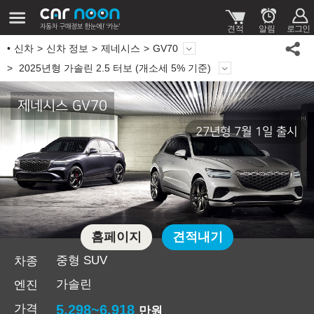
신차
신차 정보
제네시스
GV70
2025년형 가솔린 2.5 터보 (개소세 5% 기준)
제네시스 GV70
27년형 7월 1일 출시
홈페이지
견적내기
중형 SUV
차종
가솔린
엔진
가격
5,298~6,918
만원