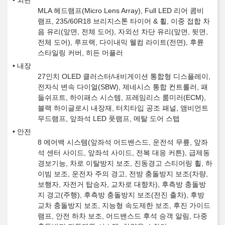
외관
MLA 헤드램프(Micro Lens Array), Full LED 리어 콤비
램프, 235/60R18 브리지스톤 타이어 & 휠, 이중 접합 차
음 유리(앞면, 전체 도어), 자외선 차단 유리(앞면, 뒷면,
전체 도어), 루프랙, 다이내믹 웰컴 라이트(전면), 후륜
스타일링 커버, 히든 머플러
내장
27인치 OLED 클러스터/내비게이션 통합형 디스플레이,
전자식 변속 다이얼(SBW), 제네시스 통합 컨트롤러, 패
들쉬프트, 하이패스 시스템, 프레임리스 룸미러(ECM),
블랙 하이글로시 내장재, 터치타입 공조 패널, 앰비언트
무드램프, 앞좌석 LED 풋램프, 메탈 도어 스텝
안전
8 에어백 시스템(앞좌석 어드밴스드, 운전석 무릎, 앞좌
석 센터 사이드, 앞좌석 사이드, 전복 대응 커튼), 급제동
경보기능, 차로 이탈방지 보조, 진동경고 스티어링 휠, 하
이빔 보조, 운전자 주의 경고, 전방 충돌방지 보조(차량,
보행자, 자전거 탑승자, 교차로 대향차), 후측방 충돌방
지 경고(주행), 후측방 충돌방지 보조(전진 출차), 후방
교차 충돌방지 보조, 지능형 속도제한 보조, 후진 가이드
램프, 안전 하차 보조, 어드밴스드 후석 승객 알림, 다중