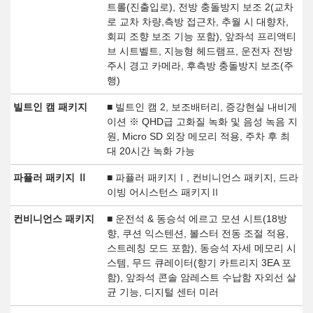
트롤(진출입로), 전방 충돌방지 보조 2(교차
로 교차 차량,측방 접근차, 추월 시 대향차,
회피 조향 보조 기능 포함), 앞좌석 프리액티
브 시트벨트, 지능형 헤드램프, 운전자 전방
주시 경고 카메라, 후측방 충돌방지 보조(주
행)
빌트인 캠 패키지
■ 빌트인 캠 2, 보조배터리, 증강현실 내비게
이션 ※ QHD급 고화질 녹화 및 음성 녹음 지
원, Micro SD 외장 메모리 적용, 주차 후 최
대 20시간 녹화 가능
파퓰러 패키지 Ⅱ
■ 파퓰러 패키지Ⅰ, 컨비니언스 패키지, 드라
이빙 어시스턴스 패키지Ⅱ
컨비니언스 패키지
■ 운전석 & 동승석 에르고 모션 시트(18방
향, 쿠션 익스텐션, 볼스터 전동 조절 적용,
스트레칭 모드 포함), 동승석 자세 메모리 시
스템, 무드 큐레이터(향기 카트리지 3EA 포
함), 앞좌석 콘솔 암레스트 수납함 자외선 살
균 기능, 디지털 센터 미러