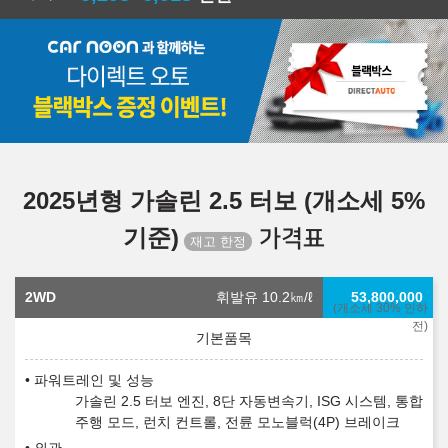
2025년형 가솔린 2.5 터보 (개소세 5%
기준)
가격표
2WD
휘발유 10.2
㎞/ℓ
53,800,000
(개소세 30% 인하
전)
파워트레인 및 성능
가솔린 2.5 터보 엔진, 8단 자동변속기, ISG 시스템, 통합
주행 모드, 런치 컨트롤, 전륜 모노블럭(4P) 브레이크