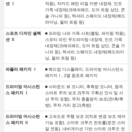
션 Ⅰ
적용), 자카드 패턴 리얼 카본 내장재, 인조
가죽 내장재(크래쉬패드, 도어 트림 상단, 콘
솔 가니쉬 등), 럭셔리 스웨이드 내장재(헤드
라이닝, 필라 트림 등)
스포츠 디자인 셀렉
■ 프라임 나파 가죽 시트(퀼팅, 파이핑 적용),
션 Ⅱ
스포티 라인 무드라이팅 내장재, 인조 가죽
내장재(크래쉬패드, 도어 트림 상단, 콘솔 가
니쉬 등), 럭셔리 스웨이드 내장재(헤드라이
닝, 필라 트림 등)
파퓰러 패키지 Ⅰ
■ 헤드업 디스플레이, 드라이빙 어시스턴스
패키지Ⅰ, 2열 컴포트 패키지
드라이빙 어시스턴
■ 서라운드 뷰 모니터, 후측방 모니터, 원격
스 패키지 Ⅰ
스마트 주차 보조 2(주차 구획선 인식 및 사
선 주차 포함), 주차 충돌방지 보조(전/측/후
방), 주차 거리 경고(측방)
드라이빙 어시스턴
■ 고속도로 주행 보조 2(차로 변경 보조 제어
스 패키지 Ⅱ
기능 포함), 스마트 크루즈 컨트롤(운전 스타
일 연동), 내비게이션 기반 스마트 크루즈 컨