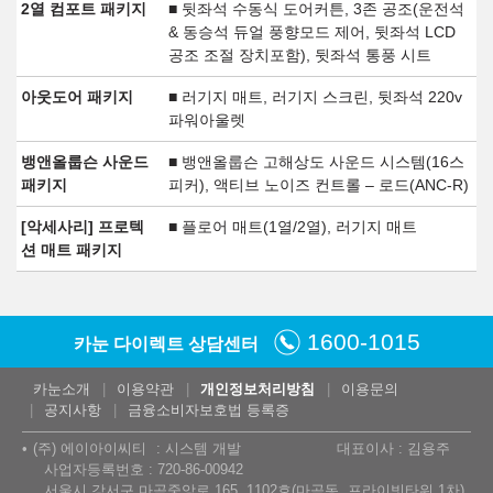
2열 컴포트 패키지
■ 뒷좌석 수동식 도어커튼, 3존 공조(운전석
& 동승석 듀얼 풍향모드 제어, 뒷좌석 LCD
공조 조절 장치포함), 뒷좌석 통풍 시트
아웃도어 패키지
■ 러기지 매트, 러기지 스크린, 뒷좌석 220v
파워아울렛
뱅앤올룹슨 사운드
■ 뱅앤올룹슨 고해상도 사운드 시스템(16스
패키지
피커), 액티브 노이즈 컨트롤 – 로드(ANC-R)
[악세사리] 프로텍
■ 플로어 매트(1열/2열), 러기지 매트
션 매트 패키지
1600-1015
카눈 다이렉트 상담센터
카눈소개
이용약관
개인정보처리방침
이용문의
공지사항
금융소비자보호법 등록증
(주) 에이아이씨티
시스템 개발
대표이사 : 김용주
사업자등록번호 : 720-86-00942
서울시 강서구 마곡중앙로 165, 1102호(마곡동, 프라이빗타워 1차)