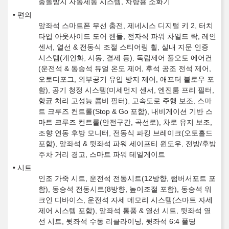
충돌방지 자동제동 시스템, 차량용 소화기
편의
앞좌석 스마트폰 무선 충전, 제네시스 디지털 키 2, 터치
타입 아웃사이드 도어 핸들, 전자식 파워 차일드 락, 레인
센서, 열선 & 전동식 조절 스티어링 휠, 실내 지문 인증
시스템(개인화, 시동, 결제 등), 독립제어 풀오토 에어컨
(운전석 & 동승석 듀얼 온도 제어, 후석 공조 전석 제어,
오토디포그, 외부공기 유입 방지 제어, 애프터 블로우 포
함), 공기 청정 시스템(미세먼지 센서, 엔진룸 프리 필터,
항균 처리 고성능 콤비 필터), 고속도로 주행 보조, 스마
트 크루즈 컨트롤(Stop & Go 포함), 내비게이션 기반 스
마트 크루즈 컨트롤(안전구간, 곡선로), 차로 유지 보조,
조향 연동 후방 모니터, 전동식 파킹 브레이크(오토홀드
포함), 앞좌석 & 뒷좌석 파워 세이프티 윈도우, 전방/후방
주차 거리 경고, 스마트 파워 테일게이트
시트
인조 가죽 시트, 운전석 전동시트(12방향, 럼버서포트 포
함), 동승석 전동시트(8방향, 높이조절 포함), 동승석 워
크인 디바이스, 운전석 자세 메모리 시스템(스마트 자세
제어 시스템 포함), 앞좌석 통풍 & 열선 시트, 뒷좌석 열
선 시트, 뒷좌석 수동 리클라이닝, 뒷좌석 6:4 폴딩