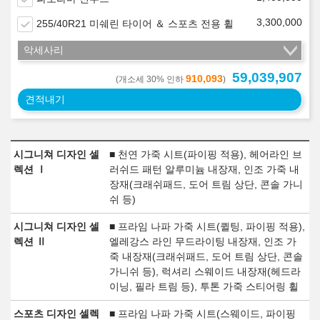
3,300,000
255/40R21 미쉐린 타이어 ＆ 스포츠 전용 휠
악세사리
59,039,907
910,093
(개소세 30% 인하
)
견적내기
시그니쳐 디자인 셀
■ 천연 가죽 시트(파이핑 적용), 헤어라인 브
렉션 Ⅰ
러쉬드 패턴 알루미늄 내장재, 인조 가죽 내
장재(크래쉬패드, 도어 트림 상단, 콘솔 가니
쉬 등)
시그니쳐 디자인 셀
■ 프라임 나파 가죽 시트(퀼팅, 파이핑 적용),
렉션 Ⅱ
엘레강스 라인 무드라이팅 내장재, 인조 가
죽 내장재(크래쉬패드, 도어 트림 상단, 콘솔
가니쉬 등), 럭셔리 스웨이드 내장재(헤드라
이닝, 필라 트림 등), 투톤 가죽 스티어링 휠
스포츠 디자인 셀렉
■ 프라임 나파 가죽 시트(스웨이드, 파이핑