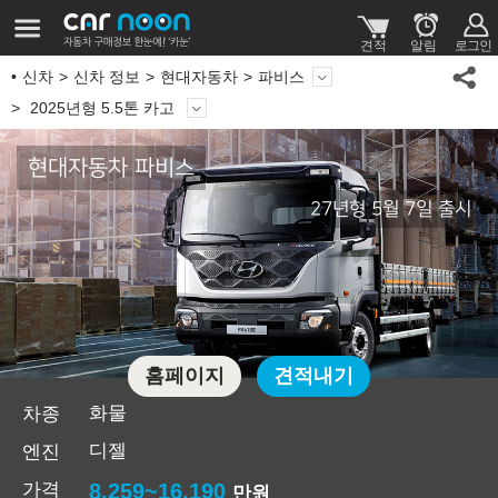
신차
신차 정보
현대자동차
파비스
2025년형 5.5톤 카고
현대자동차 파비스
27년형 5월 7일 출시
홈페이지
견적내기
화물
차종
디젤
엔진
가격
8,259~16,190
만원