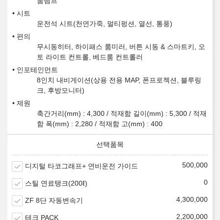
룸램프
시트
운전석 시트(천연가죽, 멀티펑션, 열선, 통풍)
편의
무시동히터, 하이패스 룸미러, 버튼 시동 & 스마트키, 오
토 라이트 컨트롤, 베드룸 컨트롤러
인포테인먼트
8인치 내비게이션(상용 전용 MAP, 폰프로젝션, 블루링
크, 후방모니터)
제원
축간거리(mm) : 4,300 / 적재함 길이(mm) : 5,300 / 적재
함 폭(mm) : 2,280 / 적재함 고(mm) : 400
500,000
디지털 타코그래프+ 연비운전 가이드
0
스틸 연료탱크(200ℓ)
4,300,000
ZF 8단 자동변속기
2,200,000
테크 PACK