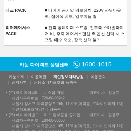
테크 PACK
■ 타이어 공기압 경보장치, 220V 파워아웃
렛, 접이식 베드, 알루미늄 휠
리어에어서스
■ 전축 롱테이퍼 스프링, 전후축 스태빌라이
PACK
저 바, 후축 에어서스펜션 ※ 옵션 선택 시 스
프링 매수 축소, 장축 선택 불가
1600-1015
카눈 다이렉트 상담센터
카눈소개
이용약관
개인정보처리방침
이용문의
공지사항
금융소비자보호법 등록증
(주) 에이아이씨티
시스템 개발
대표이사 : 김용주
사업자등록번호 : 720-86-00942
서울시 강서구 마곡중앙로 165, 1102호(마곡동, 프라이빗타워 1차)
개인정보보호책임자 : 김용주
(주) 에이아이밴드
리스,할부금융 중개업
대표이사 : 김용주
사업자등록번호 : 180-88-03053
서울시 강서구 마곡중앙로 165, 1101호(마곡동, 프라이빗타워 1차)