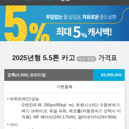
2025년형 5.5톤 카고
가격표
장축(4,300) 프리미엄
83,090,000
파워트레인/성능
G엔진(6.8ℓ, 280ps/95kgf ·m), 트랜시스6단 수동변속기,
배기 브레이크, 듀얼 파워, 에코롤(자동변속기 선택시 미
적용), MF 배터리(24V-170Ah), 알터네이터(24V-90A)
샤시