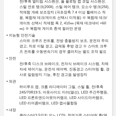
전/후축 멀티립 서스펜션, 풀 플로팅 캡 코일 서스펜션,
스틸 연료 탱크(200ℓ), 스틸 에어 탱크, 요소수 탱크(25ℓ),
적재함 개폐 보조장치 (극초장축 7.4 이상 휠베이스 적
용, 복합재 데크/게이트 선택시 미적용) ※ 복합재 데크/
게이트 선택시 적재함 폭 2, 410㎜ (목재 데크대비 +60
㎜) ※ 복합재 게이트 흰색 컬러만 운영
지능형 안전기술
스마트 크루즈 컨트롤, 전방 충돌방지 보조, 운전자 주의
경고, 차로 이탈 경고, 급제동 후방 경고 ※ 스마트 크루
즈 컨트롤 수동변속기의 경우 클러치는 별도 조작 필요
안전
전/후축 디스크 브레이크, 전자식 브레이크 시스템, 차체
자세 제어기능, 운전석 에어백, 진동경고 스티어링 휠, 경
사로 밀림방지 기능, 후진 경고음 발생장치
외관
하이루프 캡, 크롬 라디에이터 그릴, 스틸 휠, 전/후축
245/70R19.5, 아웃사이드 미러(열선), LED 주간주행등,
LED 프론트엔드아웃마커램프, LED 사이드마커램프,
LED 리어콤비램프, LED 캡사물함등
내장
클러스터(3.5인치 모노 LCD), 천연가죽 스티어링 휠(열