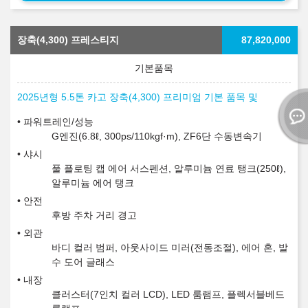
장축(4,300) 프레스티지
87,820,000
2025년형 5.5톤 카고 장축(4,300) 프리미엄 기본 품목 및
파워트레인/성능
G엔진(6.8ℓ, 300ps/110kgf·m), ZF6단 수동변속기
샤시
풀 플로팅 캡 에어 서스펜션, 알루미늄 연료 탱크(250ℓ),
알루미늄 에어 탱크
안전
후방 주차 거리 경고
외관
바디 컬러 범퍼, 아웃사이드 미러(전동조절), 에어 혼, 발
수 도어 글래스
내장
클러스터(7인치 컬러 LCD), LED 룸램프, 플렉서블베드