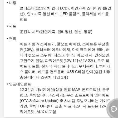
내장
클러스터(12.3인치 컬러 LCD), 천연가죽 스티어링 휠(열
선), 인조가죽 열선 베드, LED 룸램프, 플렉서블 베드룸
램프
시트
운전석 시트(천연가죽, 멀티펑션, 열선, 통풍)
편의
버튼 시동 & 스마트키, 풀오토 에어컨, 스마트폰 무선충
전(10W), 클러스터 이오나이저, 마이크로 에어 필터, 배
터리 컷오프 스위치, 디스크라이닝 마모 센서, 엔진오일
교환주기 알람, 파워아웃렛(12V 1개+24V 2개), 오토 라
이트 컨트롤, 전자식 파킹 브레이크, 무시동히터, 하이패
스 룸미러, 베드룸 컨트롤러, USB C타입 단자(충전 1개/
충전·데이터 스위치 타입 1개)
인포테인먼트
12.3인치 내비게이션(상용 전용 MAP, 폰프로젝션, 블루
링크, 후방모니터, 4스피커), 무선 소프트웨어 업데이트
(OTA Software Update) ※ 샤시캡 후방모니터는 가이드
라인, 후방 TOP 뷰 미표출 ※ 프레스티지 트림은 12V 파
워아웃렛, AUX 미포함