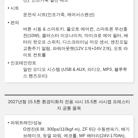
선), 인조가죽 열선 베드
시트
운전석 시트(인조가죽, 에어서스펜션)
편의
버튼 시동 & 스마트키, 풀오토 에어컨, 스마트폰 무선충
전(10W), 클러스터 이오나이저, 마이크로 에어 필터, 배
터리 컷오프 스위치, 디스크라이닝 마모 센서, 엔진오일
교환주기 알람, 파워아웃렛(12V 1개+24V 2개), 오토 라
이트 컨트롤
인포테인먼트
일반 오디오 시스템 (USB & AUX, 라디오, MP3, 블루투
스 핸즈프리)
2027년형 15.5톤 환경미화차 전용 샤시 15.5톤 샤시캡 프레스티
지 공통 품목
파워트레인/성능
G엔진(6.8ℓ, 300ps/110kgf·m), ZF 6단 수동변속기, 배기
브레이크, 듀얼 파워, 에코롤, MF 배터리(24V-170Ah),