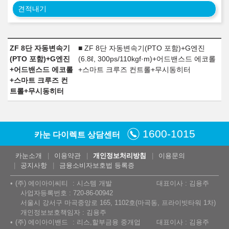
견적내기
ZF 8단 자동변속기
■ ZF 8단 자동변속기(PTO 포함)+G엔진
(PTO 포함)+G엔진
(6.8ℓ, 300ps/110kgf·m)+어드밴스드 에코롤
+어드밴스드 에코롤
+스마트 크루즈 컨트롤+무시동히터
+스마트 크루즈 컨
트롤+무시동히터
1600-1015
카눈 다이렉트 상담센터
카눈소개
이용약관
개인정보처리방침
이용문의
공지사항
금융소비자보호법 등록증
(주) 에이아이씨티
시스템 개발
대표이사 : 김용주
사업자등록번호 : 720-86-00942
서울시 강서구 마곡중앙로 165, 1102호(마곡동, 프라이빗타워 1차)
개인정보보호책임자 : 김용주
(주) 에이아이밴드
리스,할부금융 중개업
대표이사 : 김용주