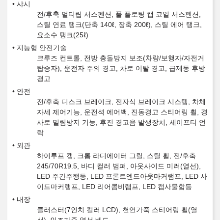
샤시
전/후축 멀티립 서스펜션, 풀 플로팅 캡 코일 서스펜션,
스틸 연료 탱크(단축 140ℓ, 장축 200ℓ), 스틸 에어 탱크,
요소수 탱크(25ℓ)
지능형 안전기술
크루즈 컨트롤, 전방 충돌방지 보조(차량/보행자/자전거
탑승자), 운전자 주의 경고, 차로 이탈 경고, 급제동 후방
경고
안전
전/후축 디스크 브레이크, 전자식 브레이크 시스템, 차체
자세 제어기능, 운전석 에어백, 진동경고 스티어링 휠, 경
사로 밀림방지 기능, 후진 경고음 발생장치, 세이프티 언
락
외관
하이루프 캡, 크롬 라디에이터 그릴, 스틸 휠, 전/후축
245/70R19.5, 바디 컬러 범퍼, 아웃사이드 미러(열선),
LED 주간주행등, LED 프론트엔드아웃마커램프, LED 사
이드마커램프, LED 리어콤비램프, LED 캡사물함등
내장
클러스터(7인치 컬러 LCD), 천연가죽 스티어링 휠(열