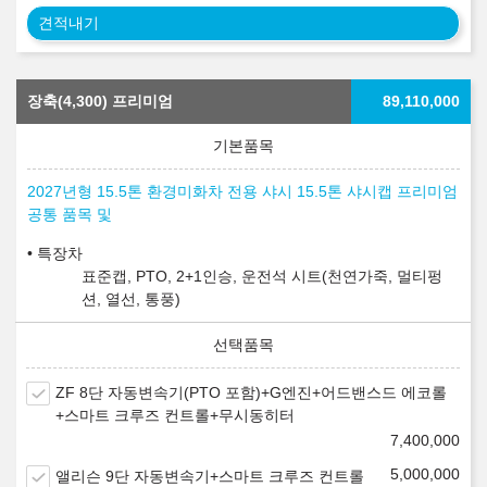
견적내기
장축(4,300) 프리미엄
89,110,000
2027년형 15.5톤 환경미화차 전용 샤시 15.5톤 샤시캡 프리미엄
공통 품목 및
특장차
표준캡, PTO, 2+1인승, 운전석 시트(천연가죽, 멀티펑
션, 열선, 통풍)
ZF 8단 자동변속기(PTO 포함)+G엔진+어드밴스드 에코롤
+스마트 크루즈 컨트롤+무시동히터
7,400,000
5,000,000
앨리슨 9단 자동변속기+스마트 크루즈 컨트롤