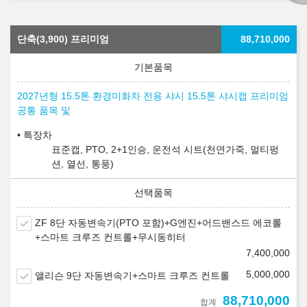
단축(3,900) 프리미엄
88,710,000
2027년형 15.5톤 환경미화차 전용 샤시 15.5톤 샤시캡 프리미엄
공통 품목 및
특장차
표준캡, PTO, 2+1인승, 운전석 시트(천연가죽, 멀티펑
션, 열선, 통풍)
ZF 8단 자동변속기(PTO 포함)+G엔진+어드밴스드 에코롤
+스마트 크루즈 컨트롤+무시동히터
7,400,000
5,000,000
앨리슨 9단 자동변속기+스마트 크루즈 컨트롤
88,710,000
합계