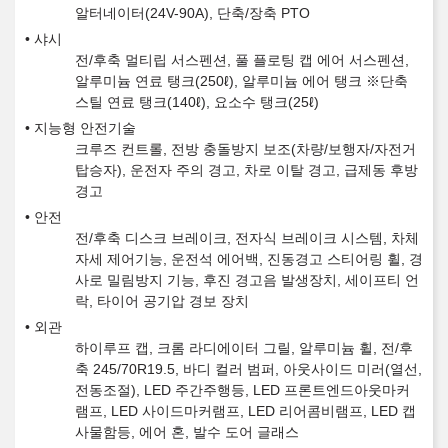
알터네이터(24V-90A), 단축/장축 PTO
샤시
전/후축 멀티립 서스펜션, 풀 플로팅 캡 에어 서스펜션,
알루미늄 연료 탱크(250ℓ), 알루미늄 에어 탱크 ※단축
스틸 연료 탱크(140ℓ), 요소수 탱크(25ℓ)
지능형 안전기술
크루즈 컨트롤, 전방 충돌방지 보조(차량/보행자/자전거
탑승자), 운전자 주의 경고, 차로 이탈 경고, 급제동 후방
경고
안전
전/후축 디스크 브레이크, 전자식 브레이크 시스템, 차체
자세 제어기능, 운전석 에어백, 진동경고 스티어링 휠, 경
사로 밀림방지 기능, 후진 경고음 발생장치, 세이프티 언
락, 타이어 공기압 경보 장치
외관
하이루프 캡, 크롬 라디에이터 그릴, 알루미늄 휠, 전/후
축 245/70R19.5, 바디 컬러 범퍼, 아웃사이드 미러(열선,
전동조절), LED 주간주행등, LED 프론트엔드아웃마커
램프, LED 사이드마커램프, LED 리어콤비램프, LED 캡
사물함등, 에어 혼, 발수 도어 글래스