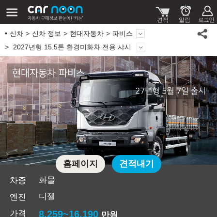
신차
신차 정보
현대자동차
파비스
2027년형 15.5톤 환경미화차 전용 샤시
현대자동차 파비스
27년형 5월 7일 출시
홈페이지
견적내기
화물
차종
디젤
엔진
가격
8,259~16,190
만원