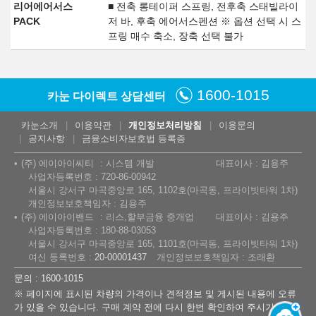
리어에어서스
■ 전축 롱테이퍼 스프링, 전후축 스태빌라이
PACK
저 바, 후축 에어서스펜션 ※ 옵션 선택 시 스
프링 매수 축소, 장축 선택 불가
1600-1015
카눈 다이렉트 상담센터
카눈소개
이용약관
개인정보처리방침
이용문의
공지사항
금융소비자보호법 등록증
(주) 에이아이씨티
시스템 개발
대표이사 : 김용주
사업자등록번호 : 720-86-00942
서울시 강서구 마곡중앙로 165, 1102호(마곡동, 프라이빗타워 1차)
개인정보보호책임자 : 김용주
(주) 에이아이밴드
리스,할부금융 중개업
대표이사 : 김용주
사업자등록번호 : 180-88-03053
서울시 강서구 마곡중앙로 165, 1101호(마곡동, 프라이빗타워 1차)
여신 등록번호 :
20-00001437
개인정보보호책임자 : 조래환
문의 : 1600-1015
※ 페이지에 표시된 차량의 가격이나 견적정보 및 게시된 내용에 오류
가 있을 수 있습니다. 구매 계약 전에 다시 한번 확인하여 주시기 바랍