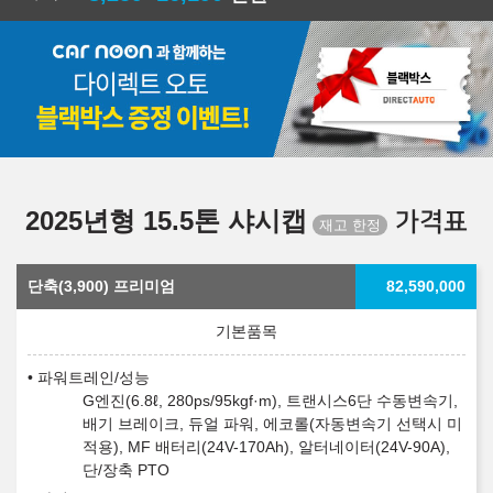
2025년형 15.5톤 샤시캡
가격표
단축(3,900) 프리미엄
82,590,000
파워트레인/성능
G엔진(6.8ℓ, 280ps/95kgf·m), 트랜시스6단 수동변속기,
배기 브레이크, 듀얼 파워, 에코롤(자동변속기 선택시 미
적용), MF 배터리(24V-170Ah), 알터네이터(24V-90A),
단/장축 PTO