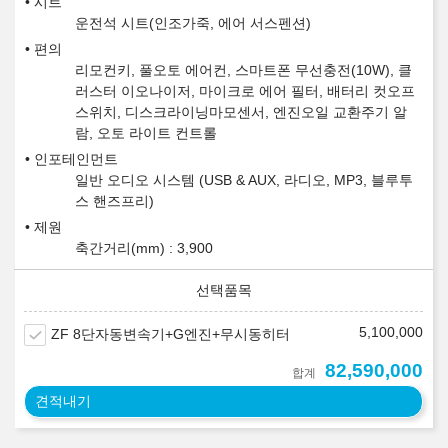
시트
운전석 시트(인조가죽, 에어 서스펜션)
편의
리모컨키, 풀오토 에어컨, 스마트폰 무선충전(10W), 클
러스터 이오나이저, 마이크로 에어 필터, 배터리 컷오프
스위치, 디스크라이닝마모센서, 엔진오일 교환주기 알
람, 오토 라이트 컨트롤
인포테인먼트
일반 오디오 시스템 (USB & AUX, 라디오, MP3, 블루투
스 핸즈프리)
제원
축간거리(mm) : 3,900
5,100,000
ZF 8단자동변속기+G엔진+무시동히터
82,590,000
합계
견적내기