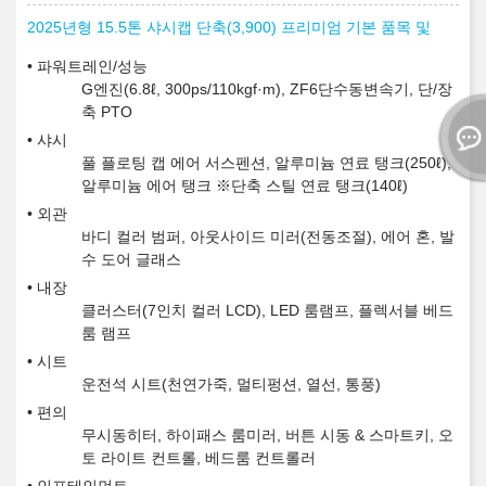
2025년형 15.5톤 샤시캡 단축(3,900) 프리미엄 기본 품목 및
파워트레인/성능
G엔진(6.8ℓ, 300ps/110kgf·m), ZF6단수동변속기, 단/장
축 PTO
샤시
풀 플로팅 캡 에어 서스펜션, 알루미늄 연료 탱크(250ℓ),
알루미늄 에어 탱크 ※단축 스틸 연료 탱크(140ℓ)
외관
바디 컬러 범퍼, 아웃사이드 미러(전동조절), 에어 혼, 발
수 도어 글래스
내장
클러스터(7인치 컬러 LCD), LED 룸램프, 플렉서블 베드
룸 램프
시트
운전석 시트(천연가죽, 멀티펑션, 열선, 통풍)
편의
무시동히터, 하이패스 룸미러, 버튼 시동 & 스마트키, 오
토 라이트 컨트롤, 베드룸 컨트롤러