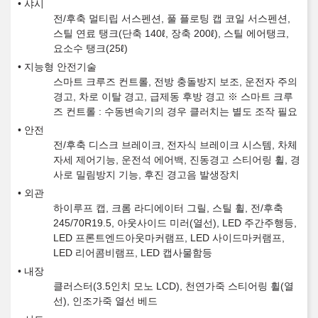
샤시
전/후축 멀티립 서스펜션, 풀 플로팅 캡 코일 서스펜션,
스틸 연료 탱크(단축 140ℓ, 장축 200ℓ), 스틸 에어탱크,
요소수 탱크(25ℓ)
지능형 안전기술
스마트 크루즈 컨트롤, 전방 충돌방지 보조, 운전자 주의
경고, 차로 이탈 경고, 급제동 후방 경고 ※ 스마트 크루
즈 컨트롤 : 수동변속기의 경우 클러치는 별도 조작 필요
안전
전/후축 디스크 브레이크, 전자식 브레이크 시스템, 차체
자세 제어기능, 운전석 에어백, 진동경고 스티어링 휠, 경
사로 밀림방지 기능, 후진 경고음 발생장치
외관
하이루프 캡, 크롬 라디에이터 그릴, 스틸 휠, 전/후축
245/70R19.5, 아웃사이드 미러(열선), LED 주간주행등,
LED 프론트엔드아웃마커램프, LED 사이드마커램프,
LED 리어콤비램프, LED 캡사물함등
내장
클러스터(3.5인치 모노 LCD), 천연가죽 스티어링 휠(열
선), 인조가죽 열선 베드