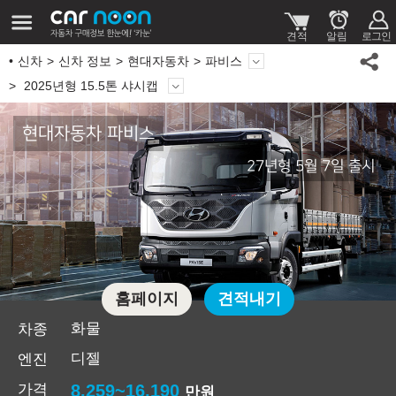
신차
신차 정보
현대자동차
파비스
2025년형 15.5톤 샤시캡
현대자동차 파비스
27년형 5월 7일 출시
홈페이지
견적내기
화물
차종
디젤
엔진
가격
8,259~16,190
만원