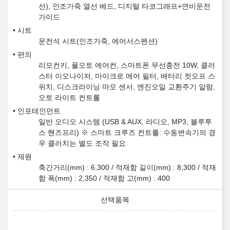
선), 인조가죽 열선 베드, 디지털 타코그래프+연비운전
가이드
시트
운전석 시트(인조가죽, 에어서스펜션)
편의
리모컨키, 풀오토 에어컨, 스마트폰 무선충전 10W, 클러
스터 이오나이저, 마이크로 에어 필터, 배터리 컷오프 스
위치, 디스크라이닝 마모 센서, 엔진오일 교환주기 알람,
오토 라이트 컨트롤
인포테인먼트
일반 오디오 시스템 (USB & AUX, 라디오, MP3, 블루투
스 핸즈프리) ※ 스마트 크루즈 컨트롤: 수동변속기의 경
우 클러치는 별도 조작 필요
제원
축간거리(mm) : 6,300 / 적재함 길이(mm) : 8,300 / 적재
함 폭(mm) : 2,350 / 적재함 고(mm) : 400