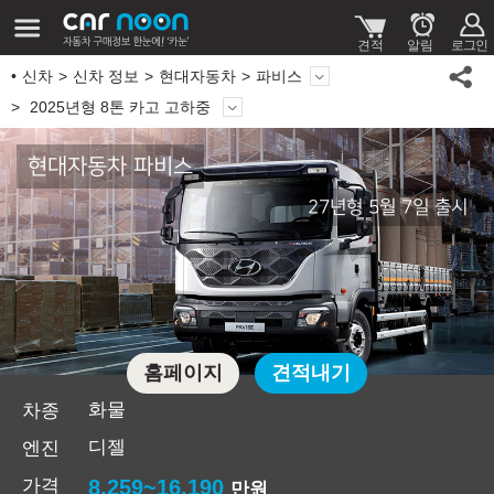
신차
신차 정보
현대자동차
파비스
2025년형 8톤 카고 고하중
현대자동차 파비스
27년형 5월 7일 출시
홈페이지
견적내기
화물
차종
디젤
엔진
가격
8,259~16,190
만원