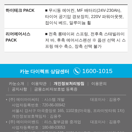
하이테크 PACK
■ 무시동 에어컨, MF 배터리(24V-230Ah),
타이어 공기압 경보장치, 220V 파워아웃렛,
접이식 베드, 알루미늄 휠
리어에어서스
■ 전축 롱테이퍼 스프링, 전후축 스태빌라이
PACK
저 바, 후축 에어서스펜션 ※ 옵션 선택 시 스
프링 매수 축소, 장축 선택 불가
1600-1015
카눈 다이렉트 상담센터
카눈소개
이용약관
개인정보처리방침
이용문의
공지사항
금융소비자보호법 등록증
(주) 에이아이씨티
시스템 개발
대표이사 : 김용주
사업자등록번호 : 720-86-00942
서울시 강서구 마곡중앙로 165, 1102호(마곡동, 프라이빗타워 1차)
개인정보보호책임자 : 김용주
(주) 에이아이밴드
리스,할부금융 중개업
대표이사 : 김용주
사업자등록번호 : 180-88-03053