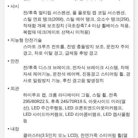
샤시
전/후축 멀티립 서스펜션, 풀 플로팅 캡 코일 서스펜션,
스틸 연료 탱크(200ℓ), 스틸 에어 탱크, 요소수 탱크(25ℓ),
적재함 개폐 보조장치 (극초장축7.4 이상 휠베이스 적용,
복합재 데크/게이트 선택시 미적용)
지능형 안전기술
스마트 크루즈 컨트롤, 전방 충돌방지 보조, 운전자 주의
경고, 차로 이탈 경고, 급제동 후방 경고
안전
전/후축 디스크 브레이크, 전자식 브레이크 시스템, 차체
자세 제어기능, 운전석 에어백, 진동경고 스티어링 휠, 경
사로 밀림방지 기능, 후진 경고음 발생장치
외관
하이루프 캡, 크롬 라디에이터 그릴, 스틸 휠, 전축
295/80R22.5, 후축 245/70R19.5, 아웃사이드 미러(열
선), LED 주간주행등, LED 프론트엔드아웃마커램프,
LED 사이드마커램프, LED 리어콤비램프, LED 캡사물함
등
내장
클러스터(3.5인치 모노 LCD), 천연가죽 스티어링 휠(열