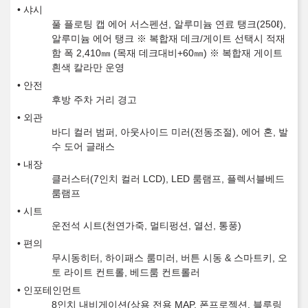
샤시
풀 플로팅 캡 에어 서스펜션, 알루미늄 연료 탱크(250ℓ),
알루미늄 에어 탱크 ※ 복합재 데크/게이트 선택시 적재
함 폭 2,410㎜ (목재 데크대비+60㎜) ※ 복합재 게이트
흰색 칼라만 운영
안전
후방 주차 거리 경고
외관
바디 컬러 범퍼, 아웃사이드 미러(전동조절), 에어 혼, 발
수 도어 글래스
내장
클러스터(7인치 컬러 LCD), LED 룸램프, 플렉서블베드
룸램프
시트
운전석 시트(천연가죽, 멀티펑션, 열선, 통풍)
편의
무시동히터, 하이패스 룸미러, 버튼 시동 & 스마트키, 오
토 라이트 컨트롤, 베드룸 컨트롤러
인포테인먼트
8인치 내비게이션(상용 전용 MAP, 폰프로젝션, 블루링