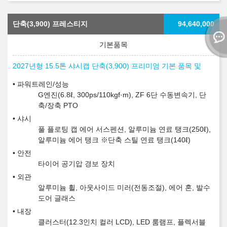
단축(3,900) 프레스티지
94,640,000
2027년형 15.5톤 샤시캡 단축(3,900) 프리미엄 기본 품목 및
파워트레인/성능
G엔진(6.8ℓ, 300ps/110kgf·m), ZF 6단 수동변속기, 단
축/장축 PTO
샤시
풀 플로팅 캡 에어 서스펜션, 알루미늄 연료 탱크(250ℓ),
알루미늄 에어 탱크 ※단축 스틸 연료 탱크(140ℓ)
안전
타이어 공기압 경보 장치
외관
알루미늄 휠, 아웃사이드 미러(전동조절), 에어 혼, 발수
도어 글래스
내장
클러스터(12.3인치 컬러 LCD), LED 룸램프, 플렉서블