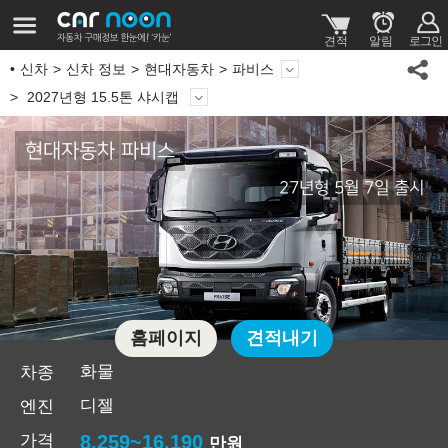
신차
신차 정보
현대자동차
파비스
2027년형 15.5톤 샤시캡
현대자동차 파비스
27년형 5월 7일 출시
홈페이지
견적내기
화물
차종
디젤
엔진
가격
8,259~16,190
만원