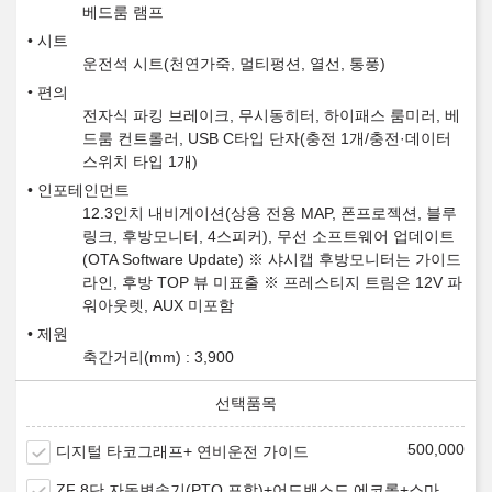
베드룸 램프
시트
운전석 시트(천연가죽, 멀티펑션, 열선, 통풍)
편의
전자식 파킹 브레이크, 무시동히터, 하이패스 룸미러, 베
드룸 컨트롤러, USB C타입 단자(충전 1개/충전·데이터
스위치 타입 1개)
인포테인먼트
12.3인치 내비게이션(상용 전용 MAP, 폰프로젝션, 블루
링크, 후방모니터, 4스피커), 무선 소프트웨어 업데이트
(OTA Software Update) ※ 샤시캡 후방모니터는 가이드
라인, 후방 TOP 뷰 미표출 ※ 프레스티지 트림은 12V 파
워아웃렛, AUX 미포함
제원
축간거리(mm) : 3,900
500,000
디지털 타코그래프+ 연비운전 가이드
ZF 8단 자동변속기(PTO 포함)+어드밴스드 에코롤+스마