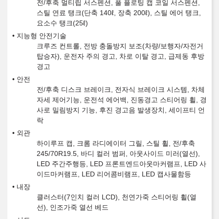
전/후축 멀티립 서스펜션, 풀 플로팅 캡 코일 서스펜션,
스틸 연료 탱크(단축 140ℓ, 장축 200ℓ), 스틸 에어 탱크,
요소수 탱크(25ℓ)
지능형 안전기술
크루즈 컨트롤, 전방 충돌방지 보조(차량/보행자/자전거
탑승자), 운전자 주의 경고, 차로 이탈 경고, 급제동 후방
경고
안전
전/후축 디스크 브레이크, 전자식 브레이크 시스템, 차체
자세 제어기능, 운전석 에어백, 진동경고 스티어링 휠, 경
사로 밀림방지 기능, 후진 경고음 발생장치, 세이프티 언
락
외관
하이루프 캡, 크롬 라디에이터 그릴, 스틸 휠, 전/후축
245/70R19.5, 바디 컬러 범퍼, 아웃사이드 미러(열선),
LED 주간주행등, LED 프론트엔드아웃마커램프, LED 사
이드마커램프, LED 리어콤비램프, LED 캡사물함등
내장
클러스터(7인치 컬러 LCD), 천연가죽 스티어링 휠(열
선), 인조가죽 열선 베드