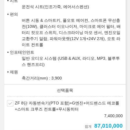
시트
운전석 시트(인조가죽, 에어서스펜션)
편의
버튼 시동 & 스마트키, 풀오토 에어컨, 스마트폰 무선충
전(10W), 클러스터 이오나이저, 마이크로 에어 필터, 배
터리 컷오프 스위치, 디스크라이닝 마모 센서, 엔진오일
교환주기 알람, 파워아웃렛(12V 1개+24V 2개), 오토 라
이트 컨트롤
인포테인먼트
일반 오디오 시스템 (USB & AUX, 라디오, MP3, 블루투
스 핸즈프리)
제원
축간거리(mm) : 3,900
ZF 8단 자동변속기(PTO 포함)+G엔진+어드밴스드 에코롤
+스마트 크루즈 컨트롤+무시동히터
7,400,000
87,010,000
합계