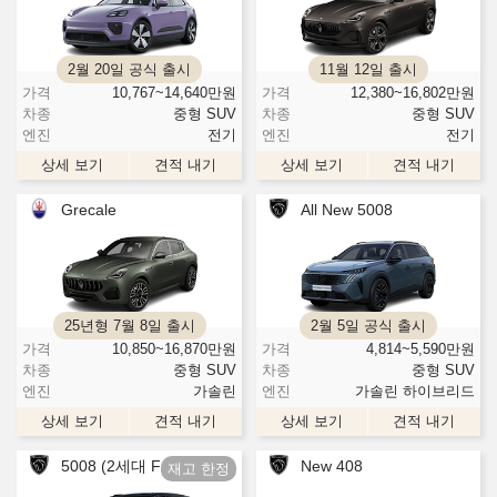
2월 20일 공식 출시
11월 12일 출시
가격
10,767~14,640
만원
가격
12,380~16,802
만원
차종
중형 SUV
차종
중형 SUV
엔진
전기
엔진
전기
상세 보기
견적 내기
상세 보기
견적 내기
Grecale
All New 5008
25년형 7월 8일 출시
2월 5일 공식 출시
가격
10,850~16,870
만원
가격
4,814~5,590
만원
차종
중형 SUV
차종
중형 SUV
엔진
가솔린
엔진
가솔린 하이브리드
상세 보기
견적 내기
상세 보기
견적 내기
5008 (2세대 F/L)
New 408