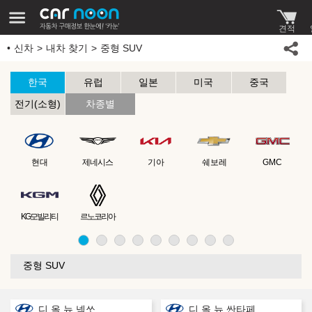
신차
내차 찾기
중형 SUV
한국
유럽
일본
미국
중국
전기(소형)
차종별
현대
제네시스
기아
쉐보레
GMC
KG모빌리티
르노코리아
중형 SUV
디 올 뉴 넥쏘
디 올 뉴 싼타페