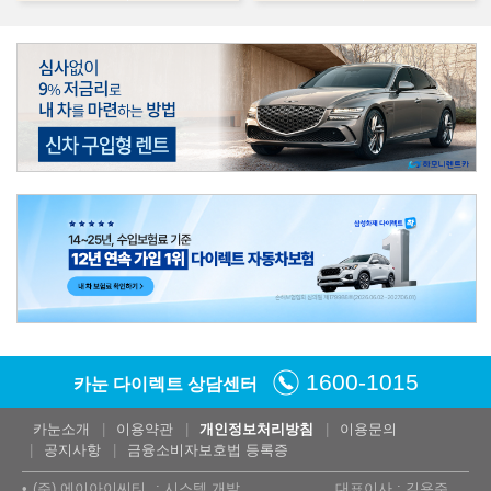
1600-1015
카눈 다이렉트 상담센터
카눈소개
이용약관
개인정보처리방침
이용문의
공지사항
금융소비자보호법 등록증
(주) 에이아이씨티
시스템 개발
대표이사 : 김용주