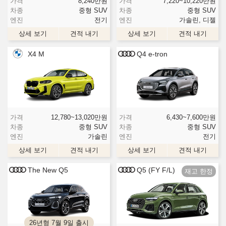
가격
8,240
만원
가격
7,220~10,220
만원
차종
중형 SUV
차종
중형 SUV
엔진
전기
엔진
가솔린, 디젤
상세 보기
견적 내기
상세 보기
견적 내기
X4 M
Q4 e-tron
가격
12,780~13,020
만원
가격
6,430~7,600
만원
차종
중형 SUV
차종
중형 SUV
엔진
가솔린
엔진
전기
상세 보기
견적 내기
상세 보기
견적 내기
The New Q5
Q5 (FY F/L)
26년형 7월 9일 출시