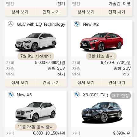
엔진
전기
엔진
가솔린, 디젤
상세 보기
견적 내기
상세 보기
견적 내기
GLC with EQ Technology
New iX2
7월 9일 사전계약
3월 11일 출시
가격
9,000~9,480
만원
가격
6,470~6,770
만원
차종
중형 SUV
차종
중형 SUV
엔진
전기
엔진
전기
상세 보기
견적 내기
상세 보기
견적 내기
New X3
X3 (G01 F/L)
11월 28일 공식 출시
가격
6,800~10,150
만원
가격
9,890
만원