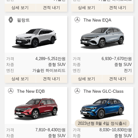
상세 보기
견적 내기
상세 보기
견적 내기
필랑트
The New EQA
가격
4,289~5,251
만원
가격
6,930~7,670
만원
차종
중형 SUV
차종
중형 SUV
엔진
가솔린 하이브리드
엔진
전기
상세 보기
견적 내기
상세 보기
견적 내기
The New EQB
The New GLC-Class
2023년형 8월 4일 정식출시
가격
7,810~8,430
만원
가격
8,030~10,830
만원
차종
중형 SUV
차종
중형 SUV